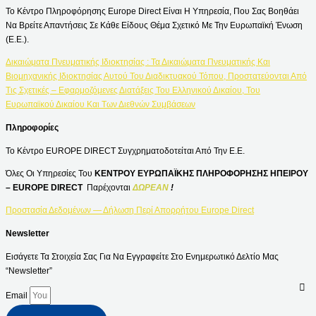
Το Κέντρο Πληροφόρησης Europe Direct Είναι Η Υπηρεσία, Που Σας Βοηθάει
Να Βρείτε Απαντήσεις Σε Κάθε Είδους Θέμα Σχετικό Με Την Ευρωπαϊκή Ένωση
(Ε.Ε.).
Δικαιώματα Πνευματικής Ιδιοκτησίας : Τα Δικαιώματα Πνευματικής Και
Βιομηχανικής Ιδιοκτησίας Αυτού Του Διαδικτυακού Τόπου, Προστατεύονται Από
Τις Σχετικές – Εφαρμοζόμενες Διατάξεις Του Ελληνικού Δικαίου, Του
Ευρωπαϊκού Δικαίου Και Των Διεθνών Συμβάσεων
Πληροφορίες
Το Κέντρο EUROPE DIRECT Συγχρηματοδοτείται Από Την Ε.Ε.
Όλες Οι Υπηρεσίες Του
ΚΕΝΤΡΟΥ ΕΥΡΩΠΑΪΚΗΣ ΠΛΗΡΟΦΟΡΗΣΗΣ ΗΠΕΙΡΟΥ
– EUROPE DIRECT
Παρέχονται
ΔΩΡΕΑΝ
!
Προστασία Δεδομένων — Δήλωση Περί Απορρήτου Europe Direct
Newsletter
Εισάγετε Τα Στοιχεία Σας Για Να Εγγραφείτε Στο Ενημερωτικό Δελτίο Μας
“Newsletter”
Email