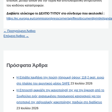
απειλών, μεταξύ άλλων για την ταχεία και αποτελεσματική αντιμετώπιση
του κινδύνου καταστροφών.
Διαβάστε ολόκληρο το ΔΕΛΤΙΟ ΤΥΠΟΥ στο σύνδεσμο που ακολουθεί :
https://ec.europa.eu/commission/presscorner/api/files/document/print/el
←
Προηγούμενο Άρθρο
Επόμενο Άρθρο
→
Πρόσφατα Άρθρα
Η Ελλάδα λαμβάνει την πρώτη πληρωμή ύψους 118,2 εκατ. ευρώ
στο πλαίσιο του αμυντικού μέσου SAFE
23 Ιουλίου 2026
Η Επιτροπή εκφράζει την ικανοποίησή της για την έγκριση από το
Συμβούλιο ενός ανανεωμένου προσωρινού κανονισμού για τον
εντοπισμό της σεξουαλικής κακοποίησης παιδιών στο διαδίκτυο
23 Ιουλίου 2026