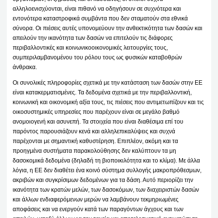
αλληλοενισχύονται, είναι πιθανό να οδηγήσουν σε συχνότερα και
εντονότερα καταστροφικά συμβάντα που δεν σταματούν στα εθνικά
σύνορα. Οι πιέσεις αυτές υπονομεύουν την ανθεκτικότητα των δασών και
απειλούν την ικανότητα των δασών να επιτελούν τις διάφορες
περιβαλλοντικές και κοινωνικοοικονομικές λειτουργίες τους,
συμπεριλαμβανομένου του ρόλου τους ως φυσικών καταβοθρών
άνθρακα.
Οι συνολικές πληροφορίες σχετικά με την κατάσταση των δασών στην ΕΕ
είναι κατακερματισμένες. Τα δεδομένα σχετικά με την περιβαλλοντική,
κοινωνική και οικονομική αξία τους, τις πιέσεις που αντιμετωπίζουν και τις
οικοσυστημικές υπηρεσίες που παρέχουν είναι σε μεγάλο βαθμό
ανομοιογενή και ασυνεπή. Τα στοιχεία που είναι διαθέσιμα επί του
παρόντος παρουσιάζουν κενά και αλληλεπικαλύψεις και συχνά
παρέχονται με σημαντική καθυστέρηση. Επιπλέον, ακόμη και τα
προηγμένα συστήματα παρακολούθησης δεν καλύπτουν τα μη
δασοκομικά δεδομένα (δηλαδή τη βιοποικιλότητα και το κλίμα). Με άλλα
λόγια, η ΕΕ δεν διαθέτει ένα κοινό σύστημα συλλογής μακροπρόθεσμων,
ακριβών και συγκρίσιμων δεδομένων για τα δάση. Αυτό περιορίζει την
ικανότητα των κρατών μελών, των δασοκόμων, των διαχειριστών δασών
και άλλων ενδιαφερόμενων μερών να λαμβάνουν τεκμηριωμένες
αποφάσεις και να ενεργούν κατά των παραγόντων άγχους και των