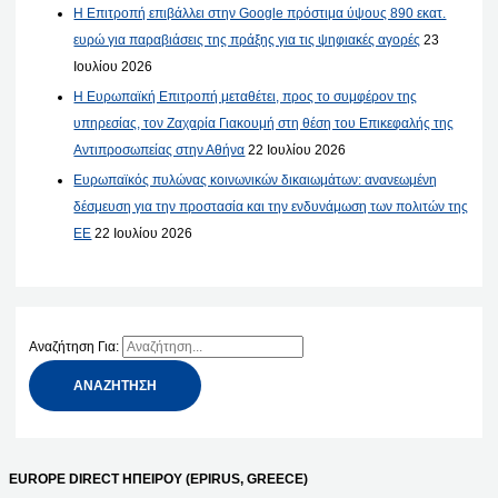
Η Επιτροπή επιβάλλει στην Google πρόστιμα ύψους 890 εκατ.
ευρώ για παραβιάσεις της πράξης για τις ψηφιακές αγορές
23
Ιουλίου 2026
Η Ευρωπαϊκή Επιτροπή μεταθέτει, προς το συμφέρον της
υπηρεσίας, τον Ζαχαρία Γιακουμή στη θέση του Επικεφαλής της
Αντιπροσωπείας στην Αθήνα
22 Ιουλίου 2026
Ευρωπαϊκός πυλώνας κοινωνικών δικαιωμάτων: ανανεωμένη
δέσμευση για την προστασία και την ενδυνάμωση των πολιτών της
ΕΕ
22 Ιουλίου 2026
Αναζήτηση Για:
EUROPE DIRECT ΗΠΕΙΡΟΥ (EPIRUS, GREECE)