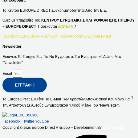
Πληροφορίες
Το Κέντρο EUROPE DIRECT Συγχρηματοδοτείται Από Την Ε.Ε.
Όλες Οι Υπηρεσίες Του
ΚΕΝΤΡΟΥ ΕΥΡΩΠΑΪΚΗΣ ΠΛΗΡΟΦΟΡΗΣΗΣ ΗΠΕΙΡΟΥ
– EUROPE DIRECT
Παρέχονται
ΔΩΡΕΑΝ
!
Προστασία Δεδομένων — Δήλωση Περί Απορρήτου Europe Direct
Newsletter
Εισάγετε Τα Στοιχεία Σας Για Να Εγγραφείτε Στο Ενημερωτικό Δελτίο Μας
“Newsletter”
Email
ΕΓΓΡΑΦΉ
Το EuropeDirect Συλλέγει Τα E-Mail Των Χρηστών Αποκλειστικά Και Μόνο Για
Την Αποστολή Σε Αυτούς Ενημερωτικού Υλικού Μέσω Του “Newsletter”.
Facebook-F
Twitter
Youtube
Copyright ©
Europe Direct Ηπείρου – Development By
ACID Design
2026