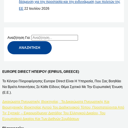
δέσμευση για την προστασία και την ενδυνάμωση των πολιτών της
ΕΕ
22 Ιουλίου 2026
Αναζήτηση Για:
EUROPE DIRECT ΗΠΕΙΡΟΥ (EPIRUS, GREECE)
Το Κέντρο Πληροφόρησης Europe Direct Είναι Η Υπηρεσία, Που Σας Βοηθάει
Να Βρείτε Απαντήσεις Σε Κάθε Είδους Θέμα Σχετικό Με Την Ευρωπαϊκή Ένωση
(Ε.Ε.).
Δικαιώματα Πνευματικής Ιδιοκτησίας : Τα Δικαιώματα Πνευματικής Και
Βιομηχανικής Ιδιοκτησίας Αυτού Του Διαδικτυακού Τόπου, Προστατεύονται Από
Τις Σχετικές – Εφαρμοζόμενες Διατάξεις Του Ελληνικού Δικαίου, Του
Ευρωπαϊκού Δικαίου Και Των Διεθνών Συμβάσεων