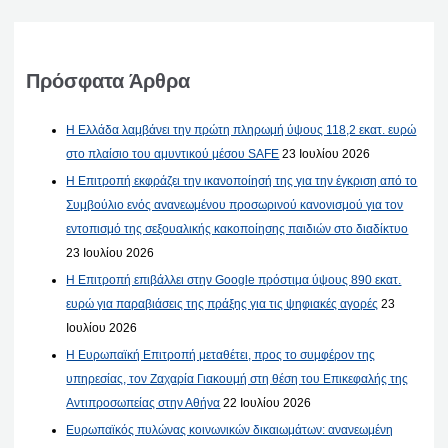
Πρόσφατα Άρθρα
Η Ελλάδα λαμβάνει την πρώτη πληρωμή ύψους 118,2 εκατ. ευρώ
στο πλαίσιο του αμυντικού μέσου SAFE
23 Ιουλίου 2026
Η Επιτροπή εκφράζει την ικανοποίησή της για την έγκριση από το
Συμβούλιο ενός ανανεωμένου προσωρινού κανονισμού για τον
εντοπισμό της σεξουαλικής κακοποίησης παιδιών στο διαδίκτυο
23 Ιουλίου 2026
Η Επιτροπή επιβάλλει στην Google πρόστιμα ύψους 890 εκατ.
ευρώ για παραβιάσεις της πράξης για τις ψηφιακές αγορές
23
Ιουλίου 2026
Η Ευρωπαϊκή Επιτροπή μεταθέτει, προς το συμφέρον της
υπηρεσίας, τον Ζαχαρία Γιακουμή στη θέση του Επικεφαλής της
Αντιπροσωπείας στην Αθήνα
22 Ιουλίου 2026
Ευρωπαϊκός πυλώνας κοινωνικών δικαιωμάτων: ανανεωμένη