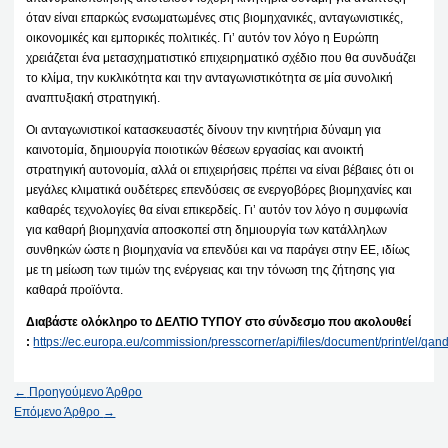
όταν είναι επαρκώς ενσωματωμένες στις βιομηχανικές, ανταγωνιστικές,
οικονομικές και εμπορικές πολιτικές. Γι’ αυτόν τον λόγο η Ευρώπη
χρειάζεται ένα μετασχηματιστικό επιχειρηματικό σχέδιο που θα συνδυάζει
το κλίμα, την κυκλικότητα και την ανταγωνιστικότητα σε μία συνολική
αναπτυξιακή στρατηγική.
Οι ανταγωνιστικοί κατασκευαστές δίνουν την κινητήρια δύναμη για
καινοτομία, δημιουργία ποιοτικών θέσεων εργασίας και ανοικτή
στρατηγική αυτονομία, αλλά οι επιχειρήσεις πρέπει να είναι βέβαιες ότι οι
μεγάλες κλιματικά ουδέτερες επενδύσεις σε ενεργοβόρες βιομηχανίες και
καθαρές τεχνολογίες θα είναι επικερδείς. Γι’ αυτόν τον λόγο η συμφωνία
για καθαρή βιομηχανία αποσκοπεί στη δημιουργία των κατάλληλων
συνθηκών ώστε η βιομηχανία να επενδύει και να παράγει στην ΕΕ, ιδίως
με τη μείωση των τιμών της ενέργειας και την τόνωση της ζήτησης για
καθαρά προϊόντα.
Διαβάστε ολόκληρο το ΔΕΛΤΙΟ ΤΥΠΟΥ στο σύνδεσμο που ακολουθεί
:
https://ec.europa.eu/commission/presscorner/api/files/document/print/e
←
Προηγούμενο Άρθρο
Επόμενο Άρθρο
→