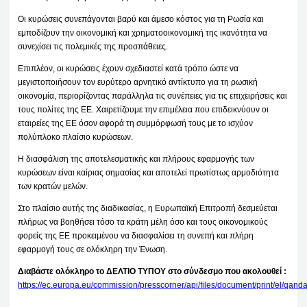
Οι κυρώσεις συνεπάγονται βαρύ και άμεσο κόστος για τη Ρωσία και
εμποδίζουν την οικονομική και χρηματοοικονομική της ικανότητα να
συνεχίσει τις πολεμικές της προσπάθειες.
Επιπλέον, οι κυρώσεις έχουν σχεδιαστεί κατά τρόπο ώστε να
μεγιστοποιήσουν τον ευρύτερο αρνητικό αντίκτυπο για τη ρωσική
οικονομία, περιορίζοντας παράλληλα τις συνέπειες για τις επιχειρήσεις και
τους πολίτες της ΕΕ. Χαιρετίζουμε την επιμέλεια που επιδεικνύουν οι
εταιρείες της ΕΕ όσον αφορά τη συμμόρφωσή τους με το ισχύον
πολύπλοκο πλαίσιο κυρώσεων.
Η διασφάλιση της αποτελεσματικής και πλήρους εφαρμογής των
κυρώσεων είναι καίριας σημασίας και αποτελεί πρωτίστως αρμοδιότητα
των κρατών μελών.
Στο πλαίσιο αυτής της διαδικασίας, η Ευρωπαϊκή Επιτροπή δεσμεύεται
πλήρως να βοηθήσει τόσο τα κράτη μέλη όσο και τους οικονομικούς
φορείς της ΕΕ προκειμένου να διασφαλίσει τη συνεπή και πλήρη
εφαρμογή τους σε ολόκληρη την Ένωση.
Διαβάστε ολόκληρο το ΔΕΛΤΙΟ ΤΥΠΟΥ στο σύνδεσμο που ακολουθεί :
https://ec.europa.eu/commission/presscorner/api/files/document/print/el