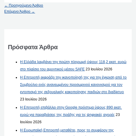
←
Προηγούμενο Άρθρο
Επόμενο Άρθρο
→
Πρόσφατα Άρθρα
Η Ελλάδα λαμβάνει την πρώτη πληρωμή ύψους 118,2 εκατ. ευρώ
στο πλαίσιο του αμυντικού μέσου SAFE
23 Ιουλίου 2026
Η Επιτροπή εκφράζει την ικανοποίησή της για την έγκριση από το
Συμβούλιο ενός ανανεωμένου προσωρινού κανονισμού για τον
εντοπισμό της σεξουαλικής κακοποίησης παιδιών στο διαδίκτυο
23 Ιουλίου 2026
Η Επιτροπή επιβάλλει στην Google πρόστιμα ύψους 890 εκατ.
ευρώ για παραβιάσεις της πράξης για τις ψηφιακές αγορές
23
Ιουλίου 2026
Η Ευρωπαϊκή Επιτροπή μεταθέτει, προς το συμφέρον της