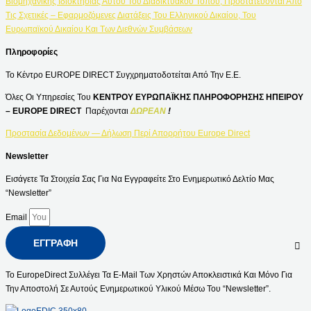
Βιομηχανικής Ιδιοκτησίας Αυτού Του Διαδικτυακού Τόπου, Προστατεύονται Από
Τις Σχετικές – Εφαρμοζόμενες Διατάξεις Του Ελληνικού Δικαίου, Του
Ευρωπαϊκού Δικαίου Και Των Διεθνών Συμβάσεων
Πληροφορίες
Το Κέντρο EUROPE DIRECT Συγχρηματοδοτείται Από Την Ε.Ε.
Όλες Οι Υπηρεσίες Του
ΚΕΝΤΡΟΥ ΕΥΡΩΠΑΪΚΗΣ ΠΛΗΡΟΦΟΡΗΣΗΣ ΗΠΕΙΡΟΥ
– EUROPE DIRECT
Παρέχονται
ΔΩΡΕΑΝ
!
Προστασία Δεδομένων — Δήλωση Περί Απορρήτου Europe Direct
Newsletter
Εισάγετε Τα Στοιχεία Σας Για Να Εγγραφείτε Στο Ενημερωτικό Δελτίο Μας
“Newsletter”
Email
ΕΓΓΡΑΦΉ
Το EuropeDirect Συλλέγει Τα E-Mail Των Χρηστών Αποκλειστικά Και Μόνο Για
Την Αποστολή Σε Αυτούς Ενημερωτικού Υλικού Μέσω Του “Newsletter”.