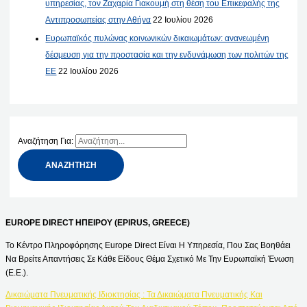
υπηρεσίας, τον Ζαχαρία Γιακουμή στη θέση του Επικεφαλής της
Αντιπροσωπείας στην Αθήνα
22 Ιουλίου 2026
Ευρωπαϊκός πυλώνας κοινωνικών δικαιωμάτων: ανανεωμένη
δέσμευση για την προστασία και την ενδυνάμωση των πολιτών της
ΕΕ
22 Ιουλίου 2026
Αναζήτηση Για:
EUROPE DIRECT ΗΠΕΙΡΟΥ (EPIRUS, GREECE)
Το Κέντρο Πληροφόρησης Europe Direct Είναι Η Υπηρεσία, Που Σας Βοηθάει
Να Βρείτε Απαντήσεις Σε Κάθε Είδους Θέμα Σχετικό Με Την Ευρωπαϊκή Ένωση
(Ε.Ε.).
Δικαιώματα Πνευματικής Ιδιοκτησίας : Τα Δικαιώματα Πνευματικής Και