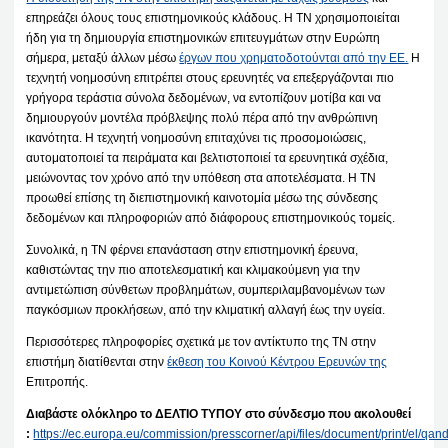
επηρεάζει όλους τους επιστημονικούς κλάδους. Η ΤΝ χρησιμοποιείται
ήδη για τη δημιουργία επιστημονικών επιτευγμάτων στην Ευρώπη
σήμερα, μεταξύ άλλων μέσω
έργων που χρηματοδοτούνται από την ΕΕ.
Η
τεχνητή νοημοσύνη επιτρέπει στους ερευνητές να επεξεργάζονται πιο
γρήγορα τεράστια σύνολα δεδομένων, να εντοπίζουν μοτίβα και να
δημιουργούν μοντέλα πρόβλεψης πολύ πέρα από την ανθρώπινη
ικανότητα. Η τεχνητή νοημοσύνη επιταχύνει τις προσομοιώσεις,
αυτοματοποιεί τα πειράματα και βελτιστοποιεί τα ερευνητικά σχέδια,
μειώνοντας τον χρόνο από την υπόθεση στα αποτελέσματα. Η ΤΝ
προωθεί επίσης τη διεπιστημονική καινοτομία μέσω της σύνδεσης
δεδομένων και πληροφοριών από διάφορους επιστημονικούς τομείς.
Συνολικά, η ΤΝ φέρνει επανάσταση στην επιστημονική έρευνα,
καθιστώντας την πιο αποτελεσματική και κλιμακούμενη για την
αντιμετώπιση σύνθετων προβλημάτων, συμπεριλαμβανομένων των
παγκόσμιων προκλήσεων, από την κλιματική αλλαγή έως την υγεία.
Περισσότερες πληροφορίες σχετικά με τον αντίκτυπο της ΤΝ στην
επιστήμη διατίθενται στην
έκθεση του Κοινού Κέντρου Ερευνών της
Επιτροπής.
Διαβάστε ολόκληρο το ΔΕΛΤΙΟ ΤΥΠΟΥ στο σύνδεσμο που ακολουθεί
:
https://ec.europa.eu/commission/presscorner/api/files/document/print/e