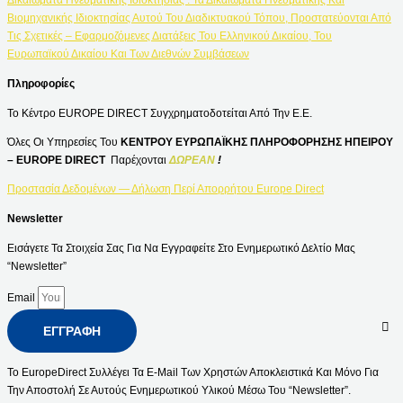
Βιομηχανικής Ιδιοκτησίας Αυτού Του Διαδικτυακού Τόπου, Προστατεύονται Από
Τις Σχετικές – Εφαρμοζόμενες Διατάξεις Του Ελληνικού Δικαίου, Του
Ευρωπαϊκού Δικαίου Και Των Διεθνών Συμβάσεων
Πληροφορίες
Το Κέντρο EUROPE DIRECT Συγχρηματοδοτείται Από Την Ε.Ε.
Όλες Οι Υπηρεσίες Του
ΚΕΝΤΡΟΥ ΕΥΡΩΠΑΪΚΗΣ ΠΛΗΡΟΦΟΡΗΣΗΣ ΗΠΕΙΡΟΥ
– EUROPE DIRECT
Παρέχονται
ΔΩΡΕΑΝ
!
Προστασία Δεδομένων — Δήλωση Περί Απορρήτου Europe Direct
Newsletter
Εισάγετε Τα Στοιχεία Σας Για Να Εγγραφείτε Στο Ενημερωτικό Δελτίο Μας
“Newsletter”
Email
ΕΓΓΡΑΦΉ
Το EuropeDirect Συλλέγει Τα E-Mail Των Χρηστών Αποκλειστικά Και Μόνο Για
Την Αποστολή Σε Αυτούς Ενημερωτικού Υλικού Μέσω Του “Newsletter”.