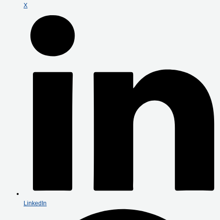
X
LinkedIn