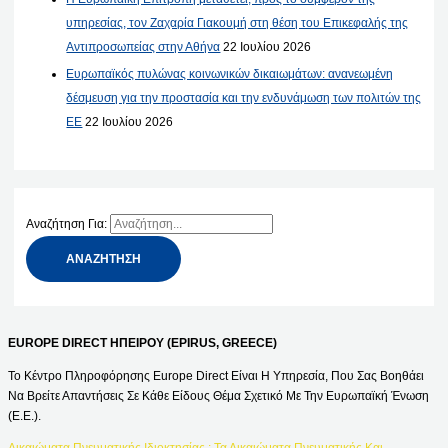
υπηρεσίας, τον Ζαχαρία Γιακουμή στη θέση του Επικεφαλής της
Αντιπροσωπείας στην Αθήνα
22 Ιουλίου 2026
Ευρωπαϊκός πυλώνας κοινωνικών δικαιωμάτων: ανανεωμένη
δέσμευση για την προστασία και την ενδυνάμωση των πολιτών της
ΕΕ
22 Ιουλίου 2026
Αναζήτηση Για:
EUROPE DIRECT ΗΠΕΙΡΟΥ (EPIRUS, GREECE)
Το Κέντρο Πληροφόρησης Europe Direct Είναι Η Υπηρεσία, Που Σας Βοηθάει
Να Βρείτε Απαντήσεις Σε Κάθε Είδους Θέμα Σχετικό Με Την Ευρωπαϊκή Ένωση
(Ε.Ε.).
Δικαιώματα Πνευματικής Ιδιοκτησίας : Τα Δικαιώματα Πνευματικής Και