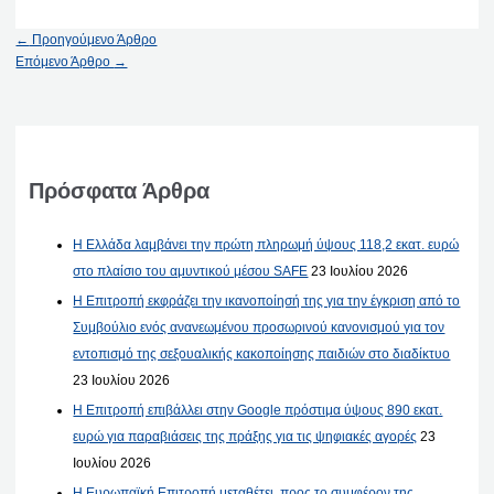
←
Προηγούμενο Άρθρο
Επόμενο Άρθρο
→
Πρόσφατα Άρθρα
Η Ελλάδα λαμβάνει την πρώτη πληρωμή ύψους 118,2 εκατ. ευρώ
στο πλαίσιο του αμυντικού μέσου SAFE
23 Ιουλίου 2026
Η Επιτροπή εκφράζει την ικανοποίησή της για την έγκριση από το
Συμβούλιο ενός ανανεωμένου προσωρινού κανονισμού για τον
εντοπισμό της σεξουαλικής κακοποίησης παιδιών στο διαδίκτυο
23 Ιουλίου 2026
Η Επιτροπή επιβάλλει στην Google πρόστιμα ύψους 890 εκατ.
ευρώ για παραβιάσεις της πράξης για τις ψηφιακές αγορές
23
Ιουλίου 2026
Η Ευρωπαϊκή Επιτροπή μεταθέτει, προς το συμφέρον της