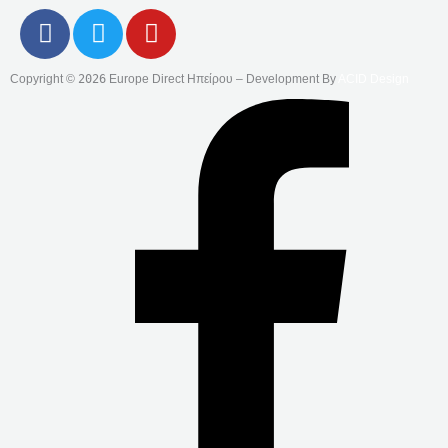
F
T
Y
A
W
O
C
I
U
Copyright ©
2026
Europe Direct Ηπείρου – Development By
ACID Design
E
T
T
B
T
U
O
E
B
O
R
E
K
-
F