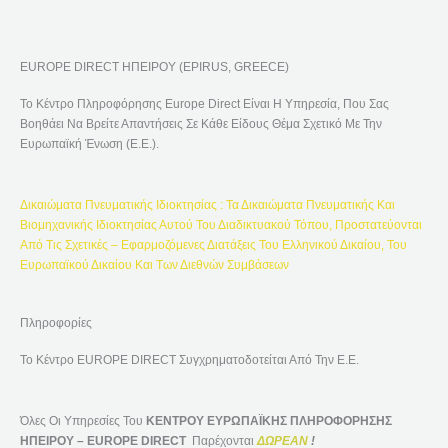
Ζ
Ή
EUROPE DIRECT ΗΠΕΙΡΟΥ (EPIRUS, GREECE)
Τ
Η
Το Κέντρο Πληροφόρησης Europe Direct Είναι Η Υπηρεσία, Που Σας
Σ
Βοηθάει Να Βρείτε Απαντήσεις Σε Κάθε Είδους Θέμα Σχετικό Με Την
Η
Ευρωπαϊκή Ένωση (Ε.Ε.).
Γ
Ι
Δικαιώματα Πνευματικής Ιδιοκτησίας : Τα Δικαιώματα Πνευματικής Και
Α
Βιομηχανικής Ιδιοκτησίας Αυτού Του Διαδικτυακού Τόπου, Προστατεύονται
:
Από Τις Σχετικές – Εφαρμοζόμενες Διατάξεις Του Ελληνικού Δικαίου, Του
Ευρωπαϊκού Δικαίου Και Των Διεθνών Συμβάσεων
Πληροφορίες
Το Κέντρο EUROPE DIRECT Συγχρηματοδοτείται Από Την Ε.Ε.
Όλες Οι Υπηρεσίες Του
ΚΕΝΤΡΟΥ ΕΥΡΩΠΑΪΚΗΣ ΠΛΗΡΟΦΟΡΗΣΗΣ
ΗΠΕΙΡΟΥ – EUROPE DIRECT
Παρέχονται
ΔΩΡΕΑΝ
!