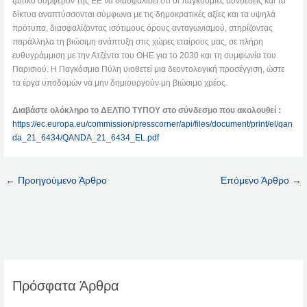
ζωτικό συμφέρον της ΕΕ να διασφαλίσει ότι οι παγκόσμιες συνδέσεις και τα
δίκτυα αναπτύσσονται σύμφωνα με τις δημοκρατικές αξίες και τα υψηλά
πρότυπα, διασφαλίζοντας ισότιμους όρους ανταγωνισμού, στηρίζοντας
παράλληλα τη βιώσιμη ανάπτυξη στις χώρες εταίρους μας, σε πλήρη
ευθυγράμμιση με την Ατζέντα του ΟΗΕ για το 2030 και τη συμφωνία του
Παρισιού. Η Παγκόσμια Πύλη υιοθετεί μια δεοντολογική προσέγγιση, ώστε
τα έργα υποδομών να μην δημιουργούν μη βιώσιμο χρέος.
Διαβάστε ολόκληρο το ΔΕΛΤΙΟ ΤΥΠΟΥ στο σύνδεσμο που ακολουθεί :
https://ec.europa.eu/commission/presscorner/api/files/document/print/el/qan
da_21_6434/QANDA_21_6434_EL.pdf
←
Προηγούμενο Άρθρο
Επόμενο Άρθρο
→
Πρόσφατα Άρθρα