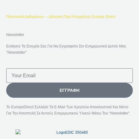
Προστασία Δεδομένων — Δήλωση Περί Απορρήτου Europe Direct
Newsletter
Εισάγετε Τα Στοιχεία Σας Για Να Εγγραφείτε Στο Ενημερωτικό Δελτίο Μας
“Newsletter”
Email
ΕΓΓΡΑΦΉ
Το EuropeDirect Συλλέγει Τα E-Mail Των Χρηστών Αποκλειστικά Και Μόνο
Για Την Αποστολή Σε Αυτούς Ενημερωτικού Υλικού Μέσω Του “Newsletter”.