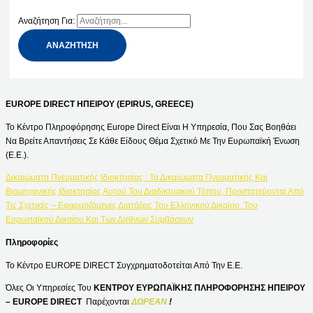
Αναζήτηση Για:
EUROPE DIRECT ΗΠΕΙΡΟΥ (EPIRUS, GREECE)
Το Κέντρο Πληροφόρησης Europe Direct Είναι Η Υπηρεσία, Που Σας Βοηθάει
Να Βρείτε Απαντήσεις Σε Κάθε Είδους Θέμα Σχετικό Με Την Ευρωπαϊκή Ένωση
(Ε.Ε.).
Δικαιώματα Πνευματικής Ιδιοκτησίας : Τα Δικαιώματα Πνευματικής Και
Βιομηχανικής Ιδιοκτησίας Αυτού Του Διαδικτυακού Τόπου, Προστατεύονται Από
Τις Σχετικές – Εφαρμοζόμενες Διατάξεις Του Ελληνικού Δικαίου, Του
Ευρωπαϊκού Δικαίου Και Των Διεθνών Συμβάσεων
Πληροφορίες
Το Κέντρο EUROPE DIRECT Συγχρηματοδοτείται Από Την Ε.Ε.
Όλες Οι Υπηρεσίες Του
ΚΕΝΤΡΟΥ ΕΥΡΩΠΑΪΚΗΣ ΠΛΗΡΟΦΟΡΗΣΗΣ ΗΠΕΙΡΟΥ
– EUROPE DIRECT
Παρέχονται
ΔΩΡΕΑΝ
!