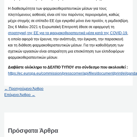
Η διαθεσιμότητα των φαρμακοθεραπευτικών μέσων για τους
πληττόμενους ασθενείς είναι επί του παρόντος περιορισμένη, καθώς
μέχρι στιγμής σε επίπεδο ΕΕ έχει εγκριθεί μόνο ένα προϊόν, η ρεμδεσιβίρη.
Στις 6 Μαΐου 2021 η Ευρωπαϊκή Επιτροπή έθεσε σε εφαρμογή τη
στρατηγική της ΕΕ για τα φαρμακοθεραπευτικά μέσα κατά της COVID-19
,
η οποία αφορά την έρευνα, την ανάπτυξη, την έγκριση, την παρασκευή
και τη διάθεση φαρμακοθεραπευτικών μέσων. Για την καθοδήγηση των
σχετικών εργασιών είναι απαραίτητη μια επισκόπηση των ελπιδοφόρων
φαρμακοθεραπευτικών μέσων.
Διαβάστε ολόκληρο το ΔΕΛΤΙΟ ΤΥΠΟΥ στο σύνδεσμο που ακολουθεί :
https://ec.europa.eu/commission/presscorner/api/files/document/print/el
←
Προηγούμενο Άρθρο
Επόμενο Άρθρο
→
Πρόσφατα Άρθρα