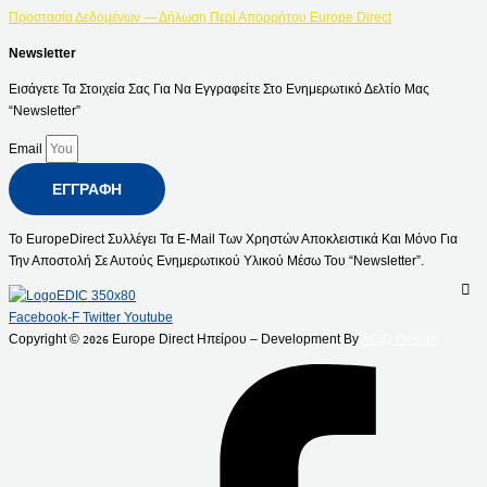
Προστασία Δεδομένων — Δήλωση Περί Απορρήτου Europe Direct
Newsletter
Εισάγετε Τα Στοιχεία Σας Για Να Εγγραφείτε Στο Ενημερωτικό Δελτίο Μας
“Newsletter”
Email
ΕΓΓΡΑΦΉ
Το EuropeDirect Συλλέγει Τα E-Mail Των Χρηστών Αποκλειστικά Και Μόνο Για
Την Αποστολή Σε Αυτούς Ενημερωτικού Υλικού Μέσω Του “Newsletter”.
Facebook-F
Twitter
Youtube
Copyright ©
Europe Direct Ηπείρου – Development By
ACID Design
2026