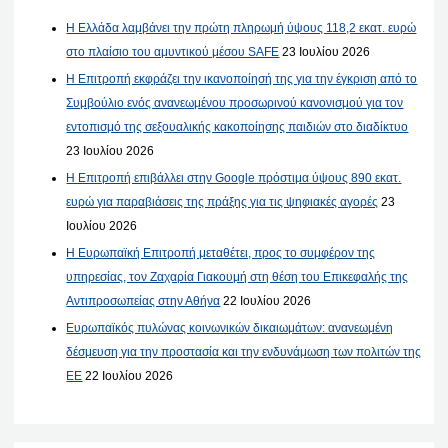
Η Ελλάδα λαμβάνει την πρώτη πληρωμή ύψους 118,2 εκατ. ευρώ
στο πλαίσιο του αμυντικού μέσου SAFE
23 Ιουλίου 2026
Η Επιτροπή εκφράζει την ικανοποίησή της για την έγκριση από το
Συμβούλιο ενός ανανεωμένου προσωρινού κανονισμού για τον
εντοπισμό της σεξουαλικής κακοποίησης παιδιών στο διαδίκτυο
23 Ιουλίου 2026
Η Επιτροπή επιβάλλει στην Google πρόστιμα ύψους 890 εκατ.
ευρώ για παραβιάσεις της πράξης για τις ψηφιακές αγορές
23
Ιουλίου 2026
Η Ευρωπαϊκή Επιτροπή μεταθέτει, προς το συμφέρον της
υπηρεσίας, τον Ζαχαρία Γιακουμή στη θέση του Επικεφαλής της
Αντιπροσωπείας στην Αθήνα
22 Ιουλίου 2026
Ευρωπαϊκός πυλώνας κοινωνικών δικαιωμάτων: ανανεωμένη
δέσμευση για την προστασία και την ενδυνάμωση των πολιτών της
ΕΕ
22 Ιουλίου 2026