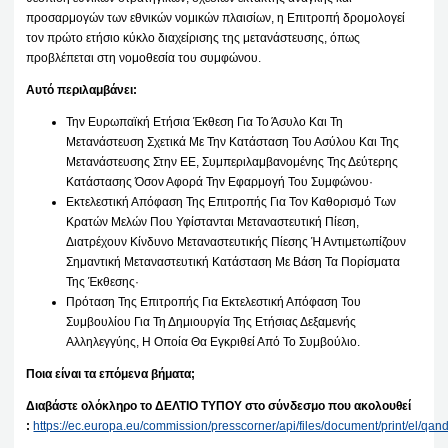
προσαρμογών των εθνικών νομικών πλαισίων, η Επιτροπή δρομολογεί
τον πρώτο ετήσιο κύκλο διαχείρισης της μετανάστευσης, όπως
προβλέπεται στη νομοθεσία του συμφώνου.
Αυτό περιλαμβάνει:
Την Ευρωπαϊκή Ετήσια Έκθεση Για Το Άσυλο Και Τη
Μετανάστευση Σχετικά Με Την Κατάσταση Του Ασύλου Και Της
Μετανάστευσης Στην ΕΕ, Συμπεριλαμβανομένης Της Δεύτερης
Κατάστασης Όσον Αφορά Την Εφαρμογή Του Συμφώνου·
Εκτελεστική Απόφαση Της Επιτροπής Για Τον Καθορισμό Των
Κρατών Μελών Που Υφίστανται Μεταναστευτική Πίεση,
Διατρέχουν Κίνδυνο Μεταναστευτικής Πίεσης Ή Αντιμετωπίζουν
Σημαντική Μεταναστευτική Κατάσταση Με Βάση Τα Πορίσματα
Της Έκθεσης·
Πρόταση Της Επιτροπής Για Εκτελεστική Απόφαση Του
Συμβουλίου Για Τη Δημιουργία Της Ετήσιας Δεξαμενής
Αλληλεγγύης, Η Οποία Θα Εγκριθεί Από Το Συμβούλιο.
Ποια είναι τα επόμενα βήματα;
Διαβάστε ολόκληρο το ΔΕΛΤΙΟ ΤΥΠΟΥ στο σύνδεσμο που ακολουθεί
:
https://ec.europa.eu/commission/presscorner/api/files/document/print/e