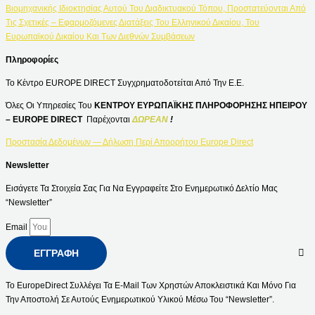
Βιομηχανικής Ιδιοκτησίας Αυτού Του Διαδικτυακού Τόπου, Προστατεύονται Από
Τις Σχετικές – Εφαρμοζόμενες Διατάξεις Του Ελληνικού Δικαίου, Του
Ευρωπαϊκού Δικαίου Και Των Διεθνών Συμβάσεων
Πληροφορίες
Το Κέντρο EUROPE DIRECT Συγχρηματοδοτείται Από Την Ε.Ε.
Όλες Οι Υπηρεσίες Του
ΚΕΝΤΡΟΥ ΕΥΡΩΠΑΪΚΗΣ ΠΛΗΡΟΦΟΡΗΣΗΣ ΗΠΕΙΡΟΥ
– EUROPE DIRECT
Παρέχονται
ΔΩΡΕΑΝ
!
Προστασία Δεδομένων — Δήλωση Περί Απορρήτου Europe Direct
Newsletter
Εισάγετε Τα Στοιχεία Σας Για Να Εγγραφείτε Στο Ενημερωτικό Δελτίο Μας
“Newsletter”
Email
ΕΓΓΡΑΦΉ
Το EuropeDirect Συλλέγει Τα E-Mail Των Χρηστών Αποκλειστικά Και Μόνο Για
Την Αποστολή Σε Αυτούς Ενημερωτικού Υλικού Μέσω Του “Newsletter”.