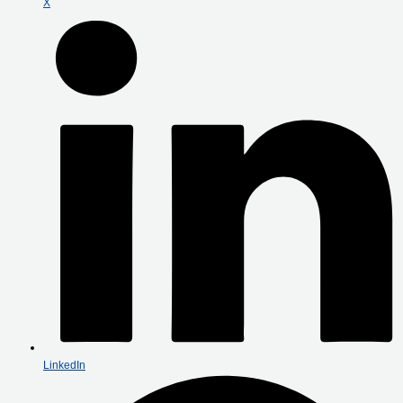
X
LinkedIn