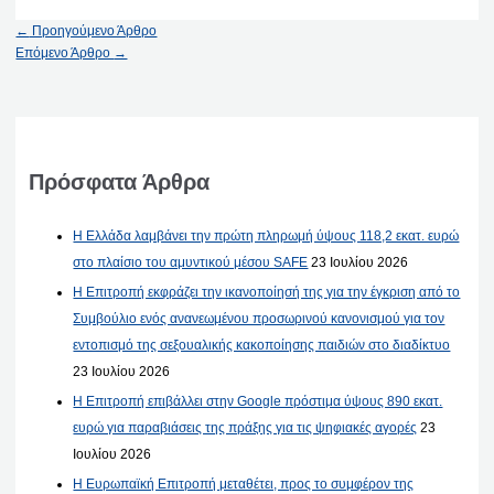
←
Προηγούμενο Άρθρο
Επόμενο Άρθρο
→
Πρόσφατα Άρθρα
Η Ελλάδα λαμβάνει την πρώτη πληρωμή ύψους 118,2 εκατ. ευρώ
στο πλαίσιο του αμυντικού μέσου SAFE
23 Ιουλίου 2026
Η Επιτροπή εκφράζει την ικανοποίησή της για την έγκριση από το
Συμβούλιο ενός ανανεωμένου προσωρινού κανονισμού για τον
εντοπισμό της σεξουαλικής κακοποίησης παιδιών στο διαδίκτυο
23 Ιουλίου 2026
Η Επιτροπή επιβάλλει στην Google πρόστιμα ύψους 890 εκατ.
ευρώ για παραβιάσεις της πράξης για τις ψηφιακές αγορές
23
Ιουλίου 2026
Η Ευρωπαϊκή Επιτροπή μεταθέτει, προς το συμφέρον της