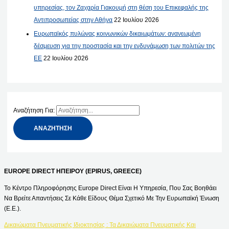
υπηρεσίας, τον Ζαχαρία Γιακουμή στη θέση του Επικεφαλής της
Αντιπροσωπείας στην Αθήνα
22 Ιουλίου 2026
Ευρωπαϊκός πυλώνας κοινωνικών δικαιωμάτων: ανανεωμένη
δέσμευση για την προστασία και την ενδυνάμωση των πολιτών της
ΕΕ
22 Ιουλίου 2026
Αναζήτηση Για:
EUROPE DIRECT ΗΠΕΙΡΟΥ (EPIRUS, GREECE)
Το Κέντρο Πληροφόρησης Europe Direct Είναι Η Υπηρεσία, Που Σας Βοηθάει
Να Βρείτε Απαντήσεις Σε Κάθε Είδους Θέμα Σχετικό Με Την Ευρωπαϊκή Ένωση
(Ε.Ε.).
Δικαιώματα Πνευματικής Ιδιοκτησίας : Τα Δικαιώματα Πνευματικής Και