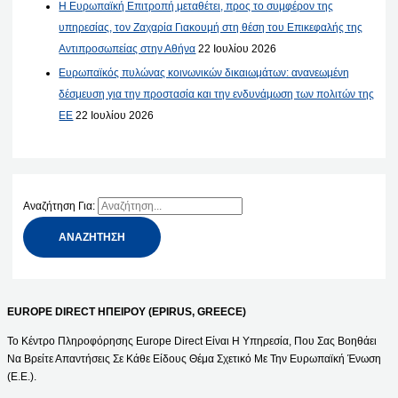
Η Ευρωπαϊκή Επιτροπή μεταθέτει, προς το συμφέρον της
υπηρεσίας, τον Ζαχαρία Γιακουμή στη θέση του Επικεφαλής της
Αντιπροσωπείας στην Αθήνα
22 Ιουλίου 2026
Ευρωπαϊκός πυλώνας κοινωνικών δικαιωμάτων: ανανεωμένη
δέσμευση για την προστασία και την ενδυνάμωση των πολιτών της
ΕΕ
22 Ιουλίου 2026
Αναζήτηση Για:
EUROPE DIRECT ΗΠΕΙΡΟΥ (EPIRUS, GREECE)
Το Κέντρο Πληροφόρησης Europe Direct Είναι Η Υπηρεσία, Που Σας Βοηθάει
Να Βρείτε Απαντήσεις Σε Κάθε Είδους Θέμα Σχετικό Με Την Ευρωπαϊκή Ένωση
(Ε.Ε.).