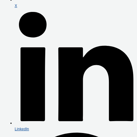
X
LinkedIn