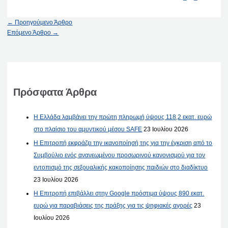
←
Προηγούμενο Άρθρο
Επόμενο Άρθρο
→
Πρόσφατα Άρθρα
Η Ελλάδα λαμβάνει την πρώτη πληρωμή ύψους 118,2 εκατ. ευρώ
στο πλαίσιο του αμυντικού μέσου SAFE
23 Ιουλίου 2026
Η Επιτροπή εκφράζει την ικανοποίησή της για την έγκριση από το
Συμβούλιο ενός ανανεωμένου προσωρινού κανονισμού για τον
εντοπισμό της σεξουαλικής κακοποίησης παιδιών στο διαδίκτυο
23 Ιουλίου 2026
Η Επιτροπή επιβάλλει στην Google πρόστιμα ύψους 890 εκατ.
ευρώ για παραβιάσεις της πράξης για τις ψηφιακές αγορές
23
Ιουλίου 2026