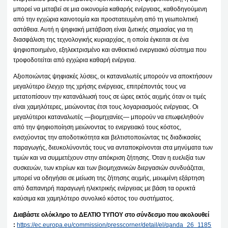
μπορεί να μεταβεί σε μια οικονομία καθαρής ενέργειας, καθοδηγούμενη
από την εγχώρια καινοτομία και προστατευμένη από τη γεωπολιτική
αστάθεια. Αυτή η ψηφιακή μετάβαση είναι ζωτικής σημασίας για τη
διασφάλιση της τεχνολογικής κυριαρχίας, η οποία έγκειται σε ένα
ψηφιοποιημένο, εξηλεκτρισμένο και ανθεκτικό ενεργειακό σύστημα που
τροφοδοτείται από εγχώρια καθαρή ενέργεια.
Αξιοποιώντας ψηφιακές λύσεις, οι καταναλωτές μπορούν να αποκτήσουν
μεγαλύτερο έλεγχο της χρήσης ενέργειας, επιτρέποντάς τους να
μετατοπίσουν την κατανάλωσή τους σε ώρες εκτός αιχμής όταν οι τιμές
είναι χαμηλότερες, μειώνοντας έτσι τους λογαριασμούς ενέργειας. Οι
μεγαλύτεροι καταναλωτές —βιομηχανίες— μπορούν να επωφεληθούν
από την ψηφιοποίηση μειώνοντας το ενεργειακό τους κόστος,
ενισχύοντας την αποδοτικότητα και βελτιστοποιώντας τις διαδικασίες
παραγωγής, διευκολύνοντάς τους να ανταποκρίνονται στα μηνύματα των
τιμών και να συμμετέχουν στην απόκριση ζήτησης. Όταν η ευελιξία των
συσκευών, των κτιρίων και των βιομηχανικών διεργασιών συνδυάζεται,
μπορεί να οδηγήσει σε μείωση της ζήτησης αιχμής, μειωμένη εξάρτηση
από δαπανηρή παραγωγή ηλεκτρικής ενέργειας με βάση τα ορυκτά
καύσιμα και χαμηλότερο συνολικό κόστος του συστήματος.
Διαβάστε ολόκληρο το ΔΕΛΤΙΟ ΤΥΠΟΥ στο σύνδεσμο που ακολουθεί
:
https://ec.europa.eu/commission/presscorner/detail/el/qanda_26_1185