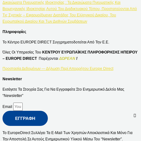
Δικαιώματα Πνευματικής Ιδιοκτησίας : Τα Δικαιώματα Πνευματικής Και
Βιομηχανικής Ιδιοκτησίας Αυτού Του Διαδικτυακού Τόπου, Προστατεύονται Από
Τις Σχετικές – Εφαρμοζόμενες Διατάξεις Του Ελληνικού Δικαίου, Του
Ευρωπαϊκού Δικαίου Και Των Διεθνών Συμβάσεων
Πληροφορίες
Το Κέντρο EUROPE DIRECT Συγχρηματοδοτείται Από Την Ε.Ε.
Όλες Οι Υπηρεσίες Του
ΚΕΝΤΡΟΥ ΕΥΡΩΠΑΪΚΗΣ ΠΛΗΡΟΦΟΡΗΣΗΣ ΗΠΕΙΡΟΥ
– EUROPE DIRECT
Παρέχονται
ΔΩΡΕΑΝ
!
Προστασία Δεδομένων — Δήλωση Περί Απορρήτου Europe Direct
Newsletter
Εισάγετε Τα Στοιχεία Σας Για Να Εγγραφείτε Στο Ενημερωτικό Δελτίο Μας
“Newsletter”
Email
ΕΓΓΡΑΦΉ
Το EuropeDirect Συλλέγει Τα E-Mail Των Χρηστών Αποκλειστικά Και Μόνο Για
Την Αποστολή Σε Αυτούς Ενημερωτικού Υλικού Μέσω Του “Newsletter”.