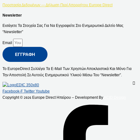
Προστασία Δεδομένων — Δήλωση Περί Απορρήτου Europe Direct
Newsletter
Εισάγετε Τα Στοιχεία Σας Για Να Εγγραφείτε Στο Ενημερωτικό Δελτίο Μας
“Newsletter”
Email
ΕΓΓΡΑΦΉ
Το EuropeDirect Συλλέγει Τα E-Mail Των Χρηστών Αποκλειστικά Και Μόνο Για
Την Αποστολή Σε Αυτούς Ενημερωτικού Υλικού Μέσω Του “Newsletter”.
Facebook-F
Twitter
Youtube
Copyright ©
Europe Direct Ηπείρου – Development By
ACID Design
2026