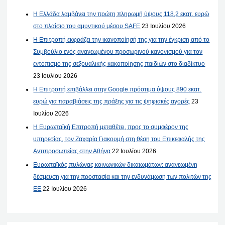
Η Ελλάδα λαμβάνει την πρώτη πληρωμή ύψους 118,2 εκατ. ευρώ
στο πλαίσιο του αμυντικού μέσου SAFE
23 Ιουλίου 2026
Η Επιτροπή εκφράζει την ικανοποίησή της για την έγκριση από το
Συμβούλιο ενός ανανεωμένου προσωρινού κανονισμού για τον
εντοπισμό της σεξουαλικής κακοποίησης παιδιών στο διαδίκτυο
23 Ιουλίου 2026
Η Επιτροπή επιβάλλει στην Google πρόστιμα ύψους 890 εκατ.
ευρώ για παραβιάσεις της πράξης για τις ψηφιακές αγορές
23
Ιουλίου 2026
Η Ευρωπαϊκή Επιτροπή μεταθέτει, προς το συμφέρον της
υπηρεσίας, τον Ζαχαρία Γιακουμή στη θέση του Επικεφαλής της
Αντιπροσωπείας στην Αθήνα
22 Ιουλίου 2026
Ευρωπαϊκός πυλώνας κοινωνικών δικαιωμάτων: ανανεωμένη
δέσμευση για την προστασία και την ενδυνάμωση των πολιτών της
ΕΕ
22 Ιουλίου 2026