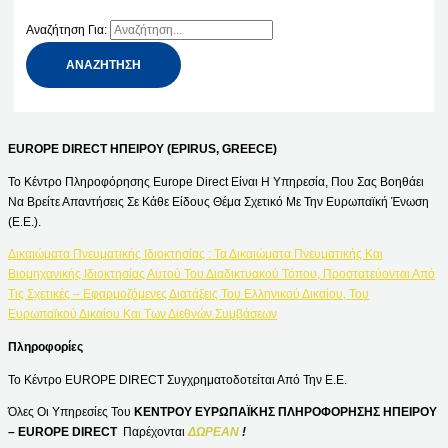
Αναζήτηση Για:
EUROPE DIRECT ΗΠΕΙΡΟΥ (EPIRUS, GREECE)
Το Κέντρο Πληροφόρησης Europe Direct Είναι Η Υπηρεσία, Που Σας Βοηθάει
Να Βρείτε Απαντήσεις Σε Κάθε Είδους Θέμα Σχετικό Με Την Ευρωπαϊκή Ένωση
(Ε.Ε.).
Δικαιώματα Πνευματικής Ιδιοκτησίας : Τα Δικαιώματα Πνευματικής Και
Βιομηχανικής Ιδιοκτησίας Αυτού Του Διαδικτυακού Τόπου, Προστατεύονται Από
Τις Σχετικές – Εφαρμοζόμενες Διατάξεις Του Ελληνικού Δικαίου, Του
Ευρωπαϊκού Δικαίου Και Των Διεθνών Συμβάσεων
Πληροφορίες
Το Κέντρο EUROPE DIRECT Συγχρηματοδοτείται Από Την Ε.Ε.
Όλες Οι Υπηρεσίες Του
ΚΕΝΤΡΟΥ ΕΥΡΩΠΑΪΚΗΣ ΠΛΗΡΟΦΟΡΗΣΗΣ ΗΠΕΙΡΟΥ
– EUROPE DIRECT
Παρέχονται
ΔΩΡΕΑΝ
!