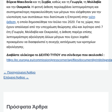
Βόρεια Μακεδονία
και τη
Σερβία
, καθώς και τη
Γεωργία
, τη
Μολδαβία
και την
Ουκρανία
. Η φετινή έκθεση περιλαμβάνει λεπτομερέστερη και
συστηματικότερη παρακολούθηση των μέτρων που ελήφθησαν για την
υλοποίηση των συστάσεων που διατύπωσε η Επιτροπή στην
τρίτη
έκθεση
, η οποία δημοσιεύθηκε τον Ιούλιο του 2020. Για τις χώρες που
έχουν απαλλαγεί από την υποχρέωση θεώρησης εδώ και λιγότερο από 7
έτη (Γεωργία, Μολδαβία και Ουκρανία), η έκθεση παρέχει επίσης
λεπτομερέστερη αξιολόγηση άλλων μέτρων που έχουν ληφθεί
προκειμένου να διασφαλιστεί η συνεχής εκπλήρωση των κριτηρίων
αξιολόγησης.
Διαβάστε ολόκληρο το ΔΕΛΤΙΟ ΤΥΠΟΥ στο σύνδεσμο που ακολουθεί :
https://ec.europa.eu/commission/presscorner/api/files/document/print/el
←
Προηγούμενο Άρθρο
Επόμενο Άρθρο
→
Πρόσφατα Άρθρα