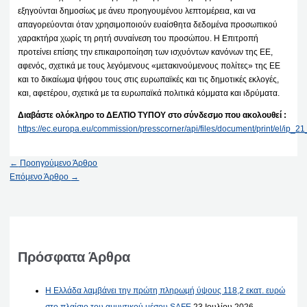
εξηγούνται δημοσίως με άνευ προηγουμένου λεπτομέρεια, και να
απαγορεύονται όταν χρησιμοποιούν ευαίσθητα δεδομένα προσωπικού
χαρακτήρα χωρίς τη ρητή συναίνεση του προσώπου. Η Επιτροπή
προτείνει επίσης την επικαιροποίηση των ισχυόντων κανόνων της ΕΕ,
αφενός, σχετικά με τους λεγόμενους «μετακινούμενους πολίτες» της ΕΕ
και το δικαίωμα ψήφου τους στις ευρωπαϊκές και τις δημοτικές εκλογές,
και, αφετέρου, σχετικά με τα ευρωπαϊκά πολιτικά κόμματα και ιδρύματα.
Διαβάστε ολόκληρο το ΔΕΛΤΙΟ ΤΥΠΟΥ στο σύνδεσμο που ακολουθεί :
https://ec.europa.eu/commission/presscorner/api/files/document/print/el/ip
←
Προηγούμενο Άρθρο
Επόμενο Άρθρο
→
Πρόσφατα Άρθρα
Η Ελλάδα λαμβάνει την πρώτη πληρωμή ύψους 118,2 εκατ. ευρώ
στο πλαίσιο του αμυντικού μέσου SAFE
23 Ιουλίου 2026