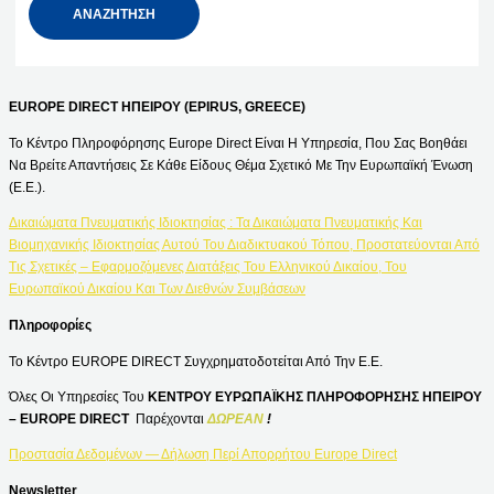
EUROPE DIRECT ΗΠΕΙΡΟΥ (EPIRUS, GREECE)
Το Κέντρο Πληροφόρησης Europe Direct Είναι Η Υπηρεσία, Που Σας Βοηθάει
Να Βρείτε Απαντήσεις Σε Κάθε Είδους Θέμα Σχετικό Με Την Ευρωπαϊκή Ένωση
(Ε.Ε.).
Δικαιώματα Πνευματικής Ιδιοκτησίας : Τα Δικαιώματα Πνευματικής Και
Βιομηχανικής Ιδιοκτησίας Αυτού Του Διαδικτυακού Τόπου, Προστατεύονται Από
Τις Σχετικές – Εφαρμοζόμενες Διατάξεις Του Ελληνικού Δικαίου, Του
Ευρωπαϊκού Δικαίου Και Των Διεθνών Συμβάσεων
Πληροφορίες
Το Κέντρο EUROPE DIRECT Συγχρηματοδοτείται Από Την Ε.Ε.
Όλες Οι Υπηρεσίες Του
ΚΕΝΤΡΟΥ ΕΥΡΩΠΑΪΚΗΣ ΠΛΗΡΟΦΟΡΗΣΗΣ ΗΠΕΙΡΟΥ
– EUROPE DIRECT
Παρέχονται
ΔΩΡΕΑΝ
!
Προστασία Δεδομένων — Δήλωση Περί Απορρήτου Europe Direct
Newsletter