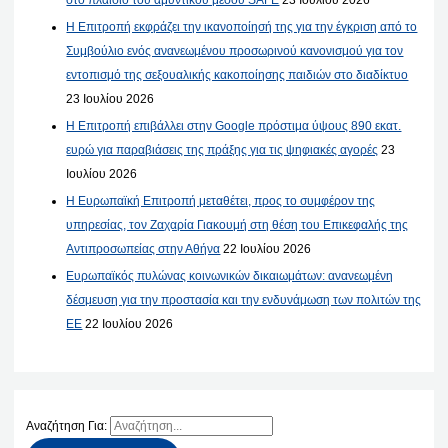
Η Επιτροπή εκφράζει την ικανοποίησή της για την έγκριση από το
Συμβούλιο ενός ανανεωμένου προσωρινού κανονισμού για τον
εντοπισμό της σεξουαλικής κακοποίησης παιδιών στο διαδίκτυο
23 Ιουλίου 2026
Η Επιτροπή επιβάλλει στην Google πρόστιμα ύψους 890 εκατ.
ευρώ για παραβιάσεις της πράξης για τις ψηφιακές αγορές
23
Ιουλίου 2026
Η Ευρωπαϊκή Επιτροπή μεταθέτει, προς το συμφέρον της
υπηρεσίας, τον Ζαχαρία Γιακουμή στη θέση του Επικεφαλής της
Αντιπροσωπείας στην Αθήνα
22 Ιουλίου 2026
Ευρωπαϊκός πυλώνας κοινωνικών δικαιωμάτων: ανανεωμένη
δέσμευση για την προστασία και την ενδυνάμωση των πολιτών της
ΕΕ
22 Ιουλίου 2026
Αναζήτηση Για: