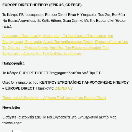
EUROPE DIRECT ΗΠΕΙΡΟΥ (EPIRUS, GREECE)
Το Κέντρο Πληροφόρησης Europe Direct Είναι Η Υπηρεσία, Που Σας Βοηθάει
Να Βρείτε Απαντήσεις Σε Κάθε Είδους Θέμα Σχετικό Με Την Ευρωπαϊκή Ένωση
(Ε.Ε.).
Δικαιώματα Πνευματικής Ιδιοκτησίας : Τα Δικαιώματα Πνευματικής Και
Βιομηχανικής Ιδιοκτησίας Αυτού Του Διαδικτυακού Τόπου, Προστατεύονται Από
Τις Σχετικές – Εφαρμοζόμενες Διατάξεις Του Ελληνικού Δικαίου, Του
Ευρωπαϊκού Δικαίου Και Των Διεθνών Συμβάσεων
Πληροφορίες
Το Κέντρο EUROPE DIRECT Συγχρηματοδοτείται Από Την Ε.Ε.
Όλες Οι Υπηρεσίες Του
ΚΕΝΤΡΟΥ ΕΥΡΩΠΑΪΚΗΣ ΠΛΗΡΟΦΟΡΗΣΗΣ ΗΠΕΙΡΟΥ
– EUROPE DIRECT
Παρέχονται
ΔΩΡΕΑΝ
!
Προστασία Δεδομένων — Δήλωση Περί Απορρήτου Europe Direct
Newsletter
Εισάγετε Τα Στοιχεία Σας Για Να Εγγραφείτε Στο Ενημερωτικό Δελτίο Μας
“Newsletter”