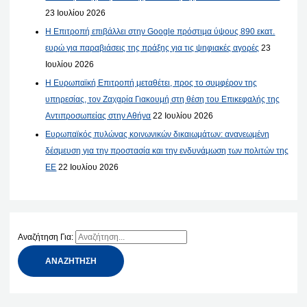
23 Ιουλίου 2026
Η Επιτροπή επιβάλλει στην Google πρόστιμα ύψους 890 εκατ.
ευρώ για παραβιάσεις της πράξης για τις ψηφιακές αγορές
23
Ιουλίου 2026
Η Ευρωπαϊκή Επιτροπή μεταθέτει, προς το συμφέρον της
υπηρεσίας, τον Ζαχαρία Γιακουμή στη θέση του Επικεφαλής της
Αντιπροσωπείας στην Αθήνα
22 Ιουλίου 2026
Ευρωπαϊκός πυλώνας κοινωνικών δικαιωμάτων: ανανεωμένη
δέσμευση για την προστασία και την ενδυνάμωση των πολιτών της
ΕΕ
22 Ιουλίου 2026
Αναζήτηση Για: