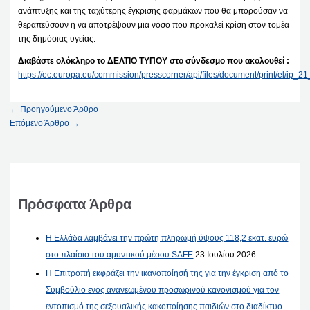
ανάπτυξης και της ταχύτερης έγκρισης φαρμάκων που θα μπορούσαν να
θεραπεύσουν ή να αποτρέψουν μια νόσο που προκαλεί κρίση στον τομέα
της δημόσιας υγείας.
Διαβάστε ολόκληρο το ΔΕΛΤΙΟ ΤΥΠΟΥ στο σύνδεσμο που ακολουθεί :
https://ec.europa.eu/commission/presscorner/api/files/document/print/el/ip
←
Προηγούμενο Άρθρο
Επόμενο Άρθρο
→
Πρόσφατα Άρθρα
Η Ελλάδα λαμβάνει την πρώτη πληρωμή ύψους 118,2 εκατ. ευρώ
στο πλαίσιο του αμυντικού μέσου SAFE
23 Ιουλίου 2026
Η Επιτροπή εκφράζει την ικανοποίησή της για την έγκριση από το
Συμβούλιο ενός ανανεωμένου προσωρινού κανονισμού για τον
εντοπισμό της σεξουαλικής κακοποίησης παιδιών στο διαδίκτυο