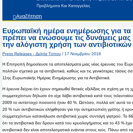
Προβλήματα Και Καταγγελίες
Αναζήτηση
Ευρωπαϊκή ημέρα ενημέρωσης για τα α
πρέπει να ενώσουμε τις δυνάμεις μας
την αλόγιστη χρήση των αντιβιοτικών
Press Releases - Δελτία Τύπου
/
17 Νοεμβρίου 2018
Η Επιτροπή δημοσίευσε τα αποτελέσματα μιας νέας έρευνας του Ευρ
πολιτών σχετικά με τα αντιβιοτικά, καθώς και τις γενικότερες τάσεις 
11ης Ευρωπαϊκής Ημέρας Ενημέρωσης για τα Αντιβιοτικά.
Η έρευνα δείχνει ότι έχουν σημειωθεί θετικές εξελίξεις σε σχέση με τη
συμμετεχόντων δήλωσε ότι είχε λάβει αντιβιοτικά κατά τους τελευταί
2009 το αντίστοιχο ποσοστό ήταν 40 %. Ωστόσο, πολλά απ’ αυτά τα 
20 % των αντιβιοτικών ελήφθησαν για την αντιμετώπιση γρίπης ή κρυ
συμμετεχόντων κατανάλωσε αντιβιοτικά χωρίς συνταγή γιατρού. Το 
ότι τα αντιβιοτικά δεν δρουν κατά του κρυολογήματος και το 43 % έχε
αντιβιοτικά δεν είναι αποτελεσματικά ενάντια στους ιούς. Πάνω από 