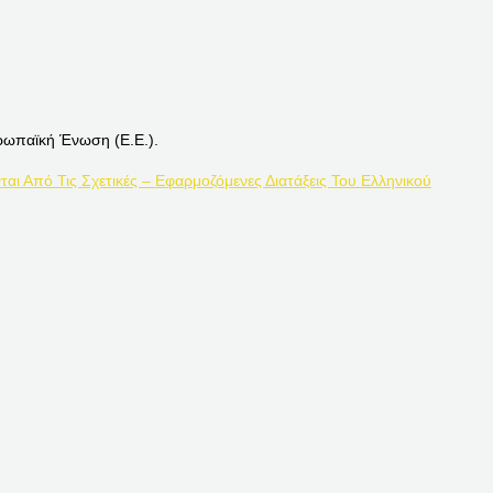
ρωπαϊκή Ένωση (Ε.Ε.).
ται Από Τις Σχετικές – Εφαρμοζόμενες Διατάξεις Του Ελληνικού