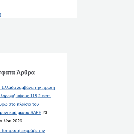
f
φατα Άρθρα
 Ελλάδα λαμβάνει την πρώτη
ληρωμή ύψους 118,2 εκατ.
υρώ στο πλαίσιο του
μυντικού μέσου SAFE
23
ουλίου 2026
 Επιτροπή εκφράζει την