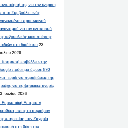
κανοποίησή της για την έγκριση
πό το Συμβούλιο ενός
νανεωμένου προσωρινού
ανονισμού για τον εντοπισμό
ης σεξουαλικής κακοποίησης
αιδιών στο διαδίκτυο
23
ουλίου 2026
 Επιτροπή επιβάλλει στην
oogle πρόστιμα ύψους 890
κατ. ευρώ για παραβιάσεις της
ράξης για τις ψηφιακές αγορές
3 Ιουλίου 2026
 Ευρωπαϊκή Επιτροπή
εταθέτει, προς το συμφέρον
ης υπηρεσίας, τον Ζαχαρία
ιακουμή στη θέση του