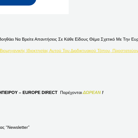
Βοηθάει Να Βρείτε Απαντήσεις Σε Κάθε Είδους Θέμα Σχετικό Με Την Ευ
 Βιομηχανικής Ιδιοκτησίας Αυτού Του Διαδικτυακού Τόπου, Προστατεύον
ΠΕΙΡΟΥ – EUROPE DIRECT
Παρέχονται
ΔΩΡΕΑΝ
!
ας “Newsletter”