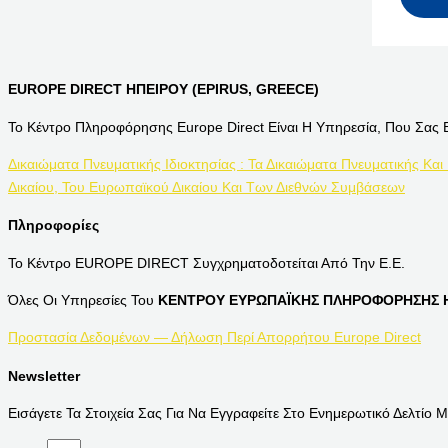
EUROPE DIRECT ΗΠΕΙΡΟΥ (EPIRUS, GREECE)
Το Κέντρο Πληροφόρησης Europe Direct Είναι Η Υπηρεσία, Που Σας 
Δικαιώματα Πνευματικής Ιδιοκτησίας : Τα Δικαιώματα Πνευματικής Και
Δικαίου, Του Ευρωπαϊκού Δικαίου Και Των Διεθνών Συμβάσεων
Πληροφορίες
Το Κέντρο EUROPE DIRECT Συγχρηματοδοτείται Από Την Ε.Ε.
Όλες Οι Υπηρεσίες Του
ΚΕΝΤΡΟΥ ΕΥΡΩΠΑΪΚΗΣ ΠΛΗΡΟΦΟΡΗΣΗΣ Η
Προστασία Δεδομένων — Δήλωση Περί Απορρήτου Europe Direct
Newsletter
Εισάγετε Τα Στοιχεία Σας Για Να Εγγραφείτε Στο Ενημερωτικό Δελτίο Μ