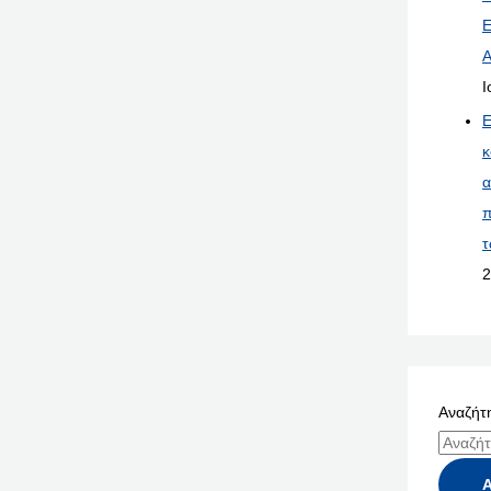
Ε
Α
Ι
Ε
κ
α
π
τ
2
Αναζήτη