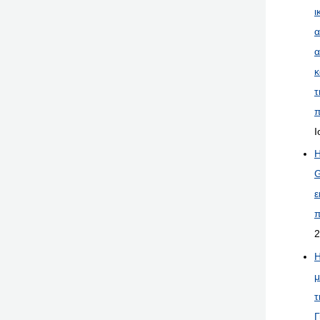
ι
α
α
κ
τ
π
Ι
Η
G
ε
π
2
Η
μ
τ
Γ