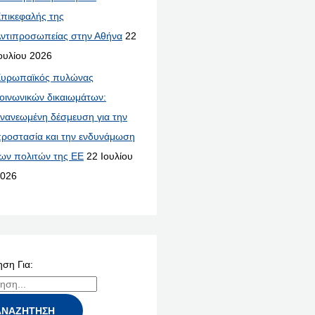
πικεφαλής της
ντιπροσωπείας στην Αθήνα
22
ουλίου 2026
υρωπαϊκός πυλώνας
οινωνικών δικαιωμάτων:
νανεωμένη δέσμευση για την
ροστασία και την ενδυνάμωση
ων πολιτών της ΕΕ
22 Ιουλίου
026
ση Για: