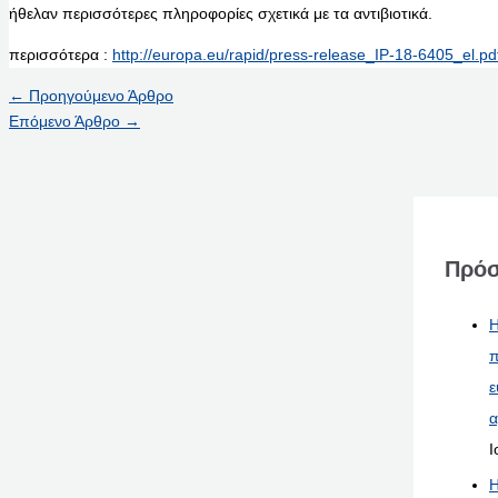
ήθελαν περισσότερες πληροφορίες σχετικά με τα αντιβιοτικά.
περισσότερα :
http://europa.eu/rapid/press-release_IP-18-6405_el.pd
←
Προηγούμενο Άρθρο
Επόμενο Άρθρο
→
Πρόσ
Η
π
ε
α
Ι
Η