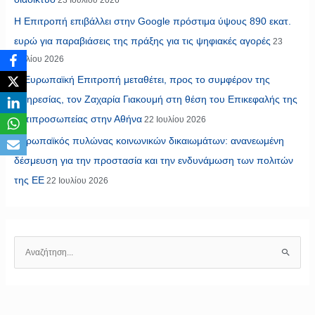
Η Επιτροπή επιβάλλει στην Google πρόστιμα ύψους 890 εκατ.
ευρώ για παραβιάσεις της πράξης για τις ψηφιακές αγορές
23
Ιουλίου 2026
Η Ευρωπαϊκή Επιτροπή μεταθέτει, προς το συμφέρον της
υπηρεσίας, τον Ζαχαρία Γιακουμή στη θέση του Επικεφαλής της
Αντιπροσωπείας στην Αθήνα
22 Ιουλίου 2026
Ευρωπαϊκός πυλώνας κοινωνικών δικαιωμάτων: ανανεωμένη
δέσμευση για την προστασία και την ενδυνάμωση των πολιτών
της ΕΕ
22 Ιουλίου 2026
Α
ν
α
ζ