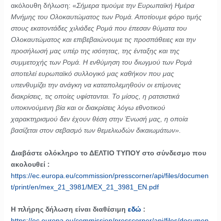
ακόλουθη δήλωση: «
Σήμερα τιμούμε την Ευρωπαϊκή Ημέρα
Μνήμης του Ολοκαυτώματος των Ρομά. Αποτίουμε φόρο τιμής
στους εκατοντάδες χιλιάδες Ρομά που έπεσαν θύματα του
Ολοκαυτώματος και επιβεβαιώνουμε τις προσπάθειες και την
προσήλωσή μας υπέρ της ισότητας, της ένταξης και της
συμμετοχής των Ρομά. Η ενθύμηση του διωγμού των Ρομά
αποτελεί ευρωπαϊκό συλλογικό μας καθήκον που μας
υπενθυμίζει την ανάγκη να καταπολεμηθούν οι επίμονες
διακρίσεις, τις οποίες υφίστανται. Το μίσος, η ρατσιστικά
υποκινούμενη βία και οι διακρίσεις λόγω εθνοτικού
χαρακτηρισμού δεν έχουν θέση στην Ένωσή μας, η οποία
βασίζεται στον σεβασμό των θεμελιωδών δικαιωμάτων».
Διαβάστε ολόκληρο το ΔΕΛΤΙΟ ΤΥΠΟΥ στο σύνδεσμο που
ακολουθεί :
https://ec.europa.eu/commission/presscorner/api/files/documen
t/print/en/mex_21_3981/MEX_21_3981_EN.pdf
Η πλήρης δήλωση είναι διαθέσιμη
εδώ
:
https://ec.europa.eu/commission/presscorner/api/files/documen