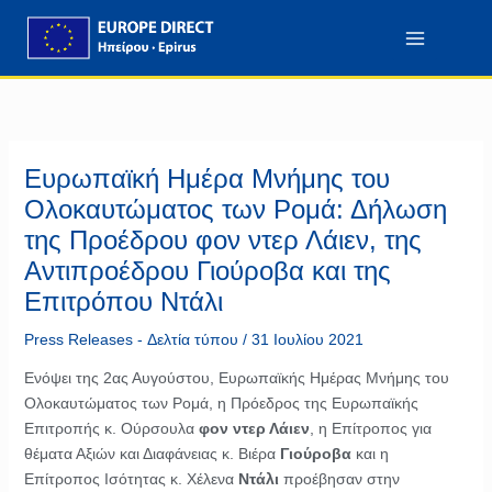
Μετάβαση
περιεχόμενο
στο
περιεχόμενο
Ευρωπαϊκή Ημέρα Μνήμης του
Ολοκαυτώματος των Ρομά: Δήλωση
της Προέδρου φον ντερ Λάιεν, της
Αντιπροέδρου Γιούροβα και της
Επιτρόπου Ντάλι
Press Releases - Δελτία τύπου
/
31 Ιουλίου 2021
Ενόψει της 2ας Αυγούστου, Ευρωπαϊκής Ημέρας Μνήμης του
Ολοκαυτώματος των Ρομά, η Πρόεδρος της Ευρωπαϊκής
Επιτροπής κ. Ούρσουλα
φον ντερ Λάιεν
, η Επίτροπος για
θέματα Αξιών και Διαφάνειας κ. Βιέρα
Γιούροβα
και η
Επίτροπος Ισότητας κ. Χέλενα
Ντάλι
προέβησαν στην