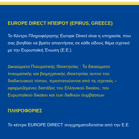
ή
τ
η
EUROPE DIRECT ΗΠΕΙΡΟΥ (EPIRUS, GREECE)
σ
η
Το Κέντρο Πληροφόρησης Europe Direct είναι η υπηρεσία, που
γ
σας βοηθάει να βρείτε απαντήσεις σε κάθε είδους θέμα σχετικό
ι
με την Ευρωπαϊκή Ένωση (Ε.Ε.).
α
:
Δικαιώματα Πνευματικής Ιδιοκτησίας : Τα δικαιώματα
πνευματικής και βιομηχανικής ιδιοκτησίας αυτού του
διαδικτυακού τόπου, προστατεύονται από τις σχετικές –
εφαρμοζόμενες διατάξεις του Ελληνικού δικαίου, του
Ευρωπαϊκού δικαίου και των διεθνών συμβάσεων
ΠΛΗΡΟΦΟΡΊΕΣ
Το κέντρο EUROPE DIRECT συγχρηματοδοτείται από την Ε.Ε.