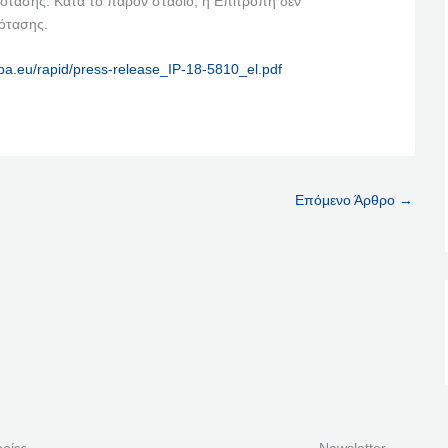
ότασης. Κατά το παρόν στάδιο, η Επιτροπή δεν
ρότασης.
opa.eu/rapid/press-release_IP-18-5810_el.pdf
Επόμενο Άρθρο
→