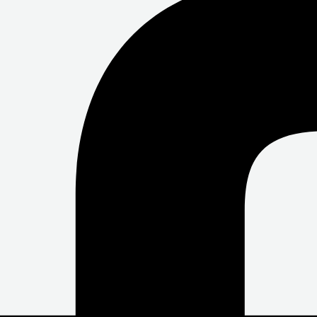
O
E
B
O
R
E
K
-
F