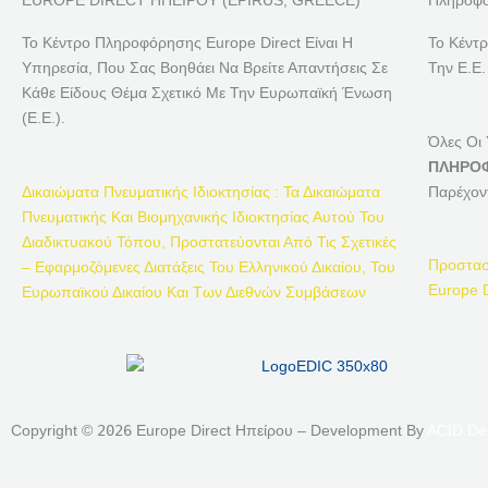
EUROPE DIRECT ΗΠΕΙΡΟΥ (EPIRUS, GREECE)
Πληροφο
Το Κέντρο Πληροφόρησης Europe Direct Είναι Η
Το Κέντ
Υπηρεσία, Που Σας Βοηθάει Να Βρείτε Απαντήσεις Σε
Την Ε.Ε.
Κάθε Είδους Θέμα Σχετικό Με Την Ευρωπαϊκή Ένωση
(Ε.Ε.).
Όλες Οι
ΠΛΗΡΟΦ
Δικαιώματα Πνευματικής Ιδιοκτησίας : Τα Δικαιώματα
Παρέχον
Πνευματικής Και Βιομηχανικής Ιδιοκτησίας Αυτού Του
Διαδικτυακού Τόπου, Προστατεύονται Από Τις Σχετικές
Προστασ
– Εφαρμοζόμενες Διατάξεις Του Ελληνικού Δικαίου, Του
Europe D
Ευρωπαϊκού Δικαίου Και Των Διεθνών Συμβάσεων
Copyright ©
2026
Europe Direct Ηπείρου – Development By
ACID De