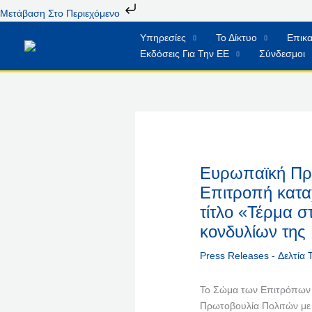
Μετάβαση
Μετάβαση Στο Περιεχόμενο
Στο
Υπηρεσίες
Το Δίκτυο
Επικα
Περιεχόμενο
Εκδόσεις Για Την ΕΕ
Σύνδεσμοι
Ευρωπαϊκή Πρω
Επιτροπή κατα
τίτλο «Τέρμα σ
κονδυλίων της
Press Releases - Δελτία
Το Σώμα των Επιτρόπων 
Πρωτοβουλία Πολιτών με 