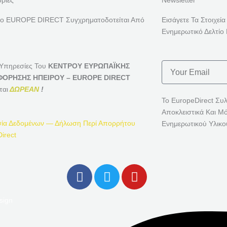
ρίες
Newsletter
ρο EUROPE DIRECT Συγχρηματοδοτείται Από
Εισάγετε Τα Στοιχεία
Ενημερωτικό Δελτίο 
Email
 Υπηρεσίες Του
ΚΕΝΤΡΟΥ ΕΥΡΩΠΑΪΚΗΣ
ΟΡΗΣΗΣ ΗΠΕΙΡΟΥ – EUROPE DIRECT
ται
ΔΩΡΕΑΝ
!
Το EuropeDirect Συ
Αποκλειστικά Και Μ
ία Δεδομένων — Δήλωση Περί Απορρήτου
Ενημερωτικού Υλικο
irect
F
T
Y
A
W
O
C
I
U
sign
E
T
T
B
T
U