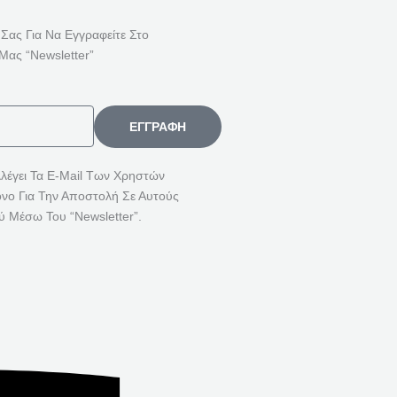
Ή
Τ
 Σας Για Να Εγγραφείτε Στο
Η
Μας “Newsletter”
Σ
Η
Γ
ΕΓΓΡΑΦΉ
Ι
Α
λλέγει Τα E-Mail Των Χρηστών
όνο Για Την Αποστολή Σε Αυτούς
:
ύ Μέσω Του “Newsletter”.