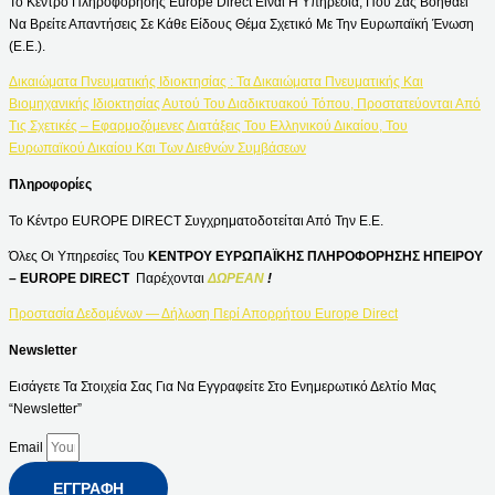
Το Κέντρο Πληροφόρησης Europe Direct Είναι Η Υπηρεσία, Που Σας Βοηθάει
Να Βρείτε Απαντήσεις Σε Κάθε Είδους Θέμα Σχετικό Με Την Ευρωπαϊκή Ένωση
(Ε.Ε.).
Δικαιώματα Πνευματικής Ιδιοκτησίας : Τα Δικαιώματα Πνευματικής Και
Βιομηχανικής Ιδιοκτησίας Αυτού Του Διαδικτυακού Τόπου, Προστατεύονται Από
Τις Σχετικές – Εφαρμοζόμενες Διατάξεις Του Ελληνικού Δικαίου, Του
Ευρωπαϊκού Δικαίου Και Των Διεθνών Συμβάσεων
Πληροφορίες
Το Κέντρο EUROPE DIRECT Συγχρηματοδοτείται Από Την Ε.Ε.
Όλες Οι Υπηρεσίες Του
ΚΕΝΤΡΟΥ ΕΥΡΩΠΑΪΚΗΣ ΠΛΗΡΟΦΟΡΗΣΗΣ ΗΠΕΙΡΟΥ
– EUROPE DIRECT
Παρέχονται
ΔΩΡΕΑΝ
!
Προστασία Δεδομένων — Δήλωση Περί Απορρήτου Europe Direct
Newsletter
Εισάγετε Τα Στοιχεία Σας Για Να Εγγραφείτε Στο Ενημερωτικό Δελτίο Μας
“Newsletter”
Email
ΕΓΓΡΑΦΉ