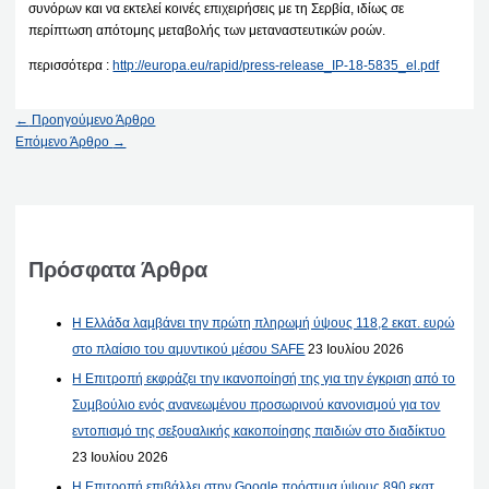
συνόρων και να εκτελεί κοινές επιχειρήσεις με τη Σερβία, ιδίως σε
περίπτωση απότομης μεταβολής των μεταναστευτικών ροών.
περισσότερα :
http://europa.eu/rapid/press-release_IP-18-5835_el.pdf
←
Προηγούμενο Άρθρο
Επόμενο Άρθρο
→
Πρόσφατα Άρθρα
Η Ελλάδα λαμβάνει την πρώτη πληρωμή ύψους 118,2 εκατ. ευρώ
στο πλαίσιο του αμυντικού μέσου SAFE
23 Ιουλίου 2026
Η Επιτροπή εκφράζει την ικανοποίησή της για την έγκριση από το
Συμβούλιο ενός ανανεωμένου προσωρινού κανονισμού για τον
εντοπισμό της σεξουαλικής κακοποίησης παιδιών στο διαδίκτυο
23 Ιουλίου 2026
Η Επιτροπή επιβάλλει στην Google πρόστιμα ύψους 890 εκατ.