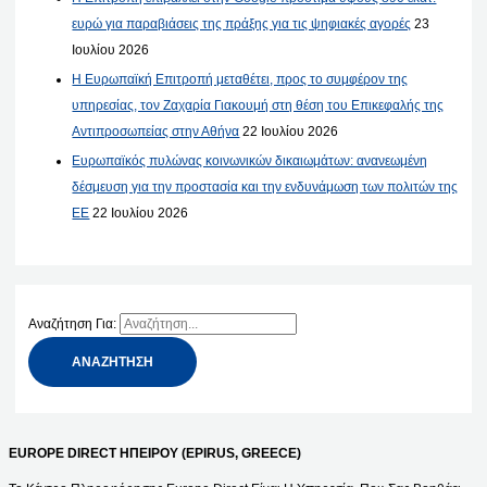
ευρώ για παραβιάσεις της πράξης για τις ψηφιακές αγορές
23
Ιουλίου 2026
Η Ευρωπαϊκή Επιτροπή μεταθέτει, προς το συμφέρον της
υπηρεσίας, τον Ζαχαρία Γιακουμή στη θέση του Επικεφαλής της
Αντιπροσωπείας στην Αθήνα
22 Ιουλίου 2026
Ευρωπαϊκός πυλώνας κοινωνικών δικαιωμάτων: ανανεωμένη
δέσμευση για την προστασία και την ενδυνάμωση των πολιτών της
ΕΕ
22 Ιουλίου 2026
Αναζήτηση Για:
EUROPE DIRECT ΗΠΕΙΡΟΥ (EPIRUS, GREECE)