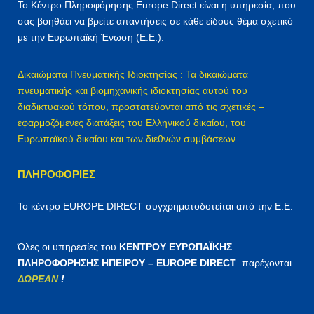
Το Κέντρο Πληροφόρησης Europe Direct είναι η υπηρεσία, που
γ
σας βοηθάει να βρείτε απαντήσεις σε κάθε είδους θέμα σχετικό
ι
με την Ευρωπαϊκή Ένωση (Ε.Ε.).
α
:
Δικαιώματα Πνευματικής Ιδιοκτησίας : Τα δικαιώματα
πνευματικής και βιομηχανικής ιδιοκτησίας αυτού του
διαδικτυακού τόπου, προστατεύονται από τις σχετικές –
εφαρμοζόμενες διατάξεις του Ελληνικού δικαίου, του
Ευρωπαϊκού δικαίου και των διεθνών συμβάσεων
ΠΛΗΡΟΦΟΡΊΕΣ
Το κέντρο EUROPE DIRECT συγχρηματοδοτείται από την Ε.Ε.
Όλες οι υπηρεσίες του
ΚΕΝΤΡΟΥ ΕΥΡΩΠΑΪΚΗΣ
ΠΛΗΡΟΦΟΡΗΣΗΣ ΗΠΕΙΡΟΥ – EUROPE DIRECT
παρέχονται
ΔΩΡΕΑΝ
!