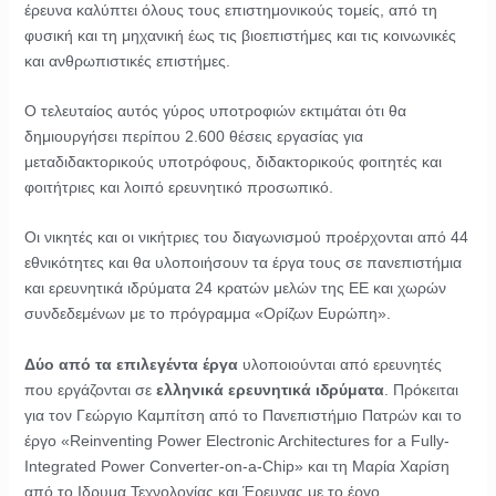
έρευνα καλύπτει όλους τους επιστημονικούς τομείς, από τη
φυσική και τη μηχανική έως τις βιοεπιστήμες και τις κοινωνικές
και ανθρωπιστικές επιστήμες.
Ο τελευταίος αυτός γύρος υποτροφιών εκτιμάται ότι θα
δημιουργήσει περίπου 2.600 θέσεις εργασίας για
μεταδιδακτορικούς υποτρόφους, διδακτορικούς φοιτητές και
φοιτήτριες και λοιπό ερευνητικό προσωπικό.
Οι νικητές και οι νικήτριες του διαγωνισμού προέρχονται από 44
εθνικότητες και θα υλοποιήσουν τα έργα τους σε πανεπιστήμια
και ερευνητικά ιδρύματα 24 κρατών μελών της ΕΕ και χωρών
συνδεδεμένων με το πρόγραμμα «Ορίζων Ευρώπη».
Δύο από τα επιλεγέντα έργα
υλοποιούνται από ερευνητές
που εργάζονται σε
ελληνικά ερευνητικά ιδρύματα
. Πρόκειται
για τον Γεώργιο Καμπίτση από το Πανεπιστήμιο Πατρών και το
έργο «Reinventing Power Electronic Architectures for a Fully-
Integrated Power Converter-on-a-Chip» και τη Μαρία Χαρίση
από το Ιδρυμα Τεχνολογίας και Έρευνας με το έργο