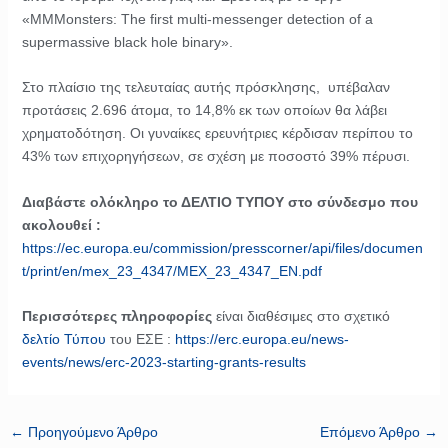
«MMMonsters: The first multi-messenger detection of a
supermassive black hole binary».
Στο πλαίσιο της τελευταίας αυτής πρόσκλησης, υπέβαλαν
προτάσεις 2.696 άτομα, το 14,8% εκ των οποίων θα λάβει
χρηματοδότηση. Οι γυναίκες ερευνήτριες κέρδισαν περίπου το
43% των επιχορηγήσεων, σε σχέση με ποσοστό 39% πέρυσι.
Διαβάστε ολόκληρο το ΔΕΛΤΙΟ ΤΥΠΟΥ στο σύνδεσμο που
ακολουθεί :
https://ec.europa.eu/commission/presscorner/api/files/documen
t/print/en/mex_23_4347/MEX_23_4347_EN.pdf
Περισσότερες πληροφορίες
είναι διαθέσιμες στο σχετικό
δελτίο Τύπου
του ΕΣΕ :
https://erc.europa.eu/news-
events/news/erc-2023-starting-grants-results
←
Προηγούμενο Άρθρο
Επόμενο Άρθρο
→