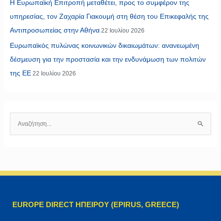
Η Ευρωπαϊκή Επιτροπή μεταθέτει, προς το συμφέρον της
υπηρεσίας, τον Ζαχαρία Γιακουμή στη θέση του Επικεφαλής της
Αντιπροσωπείας στην Αθήνα
22 Ιουλίου 2026
Ευρωπαϊκός πυλώνας κοινωνικών δικαιωμάτων: ανανεωμένη
δέσμευση για την προστασία και την ενδυνάμωση των πολιτών
της ΕΕ
22 Ιουλίου 2026
Α
ν
α
ζ
ή
τ
η
EUROPE DIRECT ΗΠΕΙΡΟΥ (EPIRUS, GREECE)
σ
η