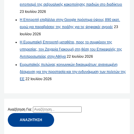
εντοπισμό της σεξουαλικής κακοποίησης παιδιών στο διαδίκτυο
23 Ιουλίου 2026
Η Επιτροπή επιβάλλει στην Google πρόστιμα ύψους 890 εκατ.
ευρώ για παραβιάσεις της πράξης για τις ψηφιακές αγορές
23
Ιουλίου 2026
Η Ευρωπαϊκή Επιτροπή μεταθέτει, προς το συμφέρον της
υπηρεσίας, τον Ζαχαρία Γιακουμή στη θέση του Επικεφαλής της
Αντιπροσωπείας στην Αθήνα
22 Ιουλίου 2026
Ευρωπαϊκός πυλώνας κοινωνικών δικαιωμάτων: ανανεωμένη
δέσμευση για την προστασία και την ενδυνάμωση των πολιτών της
ΕΕ
22 Ιουλίου 2026
Αναζήτηση Για: