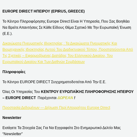
EUROPE DIRECT ΗΠΕΙΡΟΥ (EPIRUS, GREECE)
Το Κέντρο Πληροφόρησης Europe Direct Είναι Η Υπηρεσία, Που Σας Βοηθάει
Να Βρείτε Απαντήσεις Σε Κάθε Είδους Θέμα Σχετικό Με Την Ευρωπαϊκή Ένωση
(Ε.Ε.).
Δικαιώματα Πνευματικής Ιδιοκτησίας : Τα Δικαιώματα Πνευματικής Και
Βιομηχανικής Ιδιοκτησίας Αυτού Του Διαδικτυακού Τόπου, Προστατεύονται Από
Τις Σχετικές – Εφαρμοζόμενες Διατάξεις Του Ελληνικού Δικαίου, Του
Ευρωπαϊκού Δικαίου Και Των Διεθνών Συμβάσεων
Πληροφορίες
Το Κέντρο EUROPE DIRECT Συγχρηματοδοτείται Από Την Ε.Ε.
Όλες Οι Υπηρεσίες Του
ΚΕΝΤΡΟΥ ΕΥΡΩΠΑΪΚΗΣ ΠΛΗΡΟΦΟΡΗΣΗΣ ΗΠΕΙΡΟΥ
– EUROPE DIRECT
Παρέχονται
ΔΩΡΕΑΝ
!
Προστασία Δεδομένων — Δήλωση Περί Απορρήτου Europe Direct
Newsletter
Εισάγετε Τα Στοιχεία Σας Για Να Εγγραφείτε Στο Ενημερωτικό Δελτίο Μας
“Newsletter”