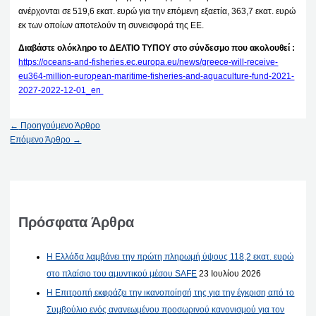
ανέρχονται σε 519,6 εκατ. ευρώ για την επόμενη εξαετία, 363,7 εκατ. ευρώ
εκ των οποίων αποτελούν τη συνεισφορά της ΕΕ.
Διαβάστε ολόκληρο το ΔΕΛΤΙΟ ΤΥΠΟΥ στο σύνδεσμο που ακολουθεί :
https://oceans-and-fisheries.ec.europa.eu/news/greece-will-receive-
eu364-million-european-maritime-fisheries-and-aquaculture-fund-2021-
2027-2022-12-01_en
←
Προηγούμενο Άρθρο
Επόμενο Άρθρο
→
Πρόσφατα Άρθρα
Η Ελλάδα λαμβάνει την πρώτη πληρωμή ύψους 118,2 εκατ. ευρώ
στο πλαίσιο του αμυντικού μέσου SAFE
23 Ιουλίου 2026
Η Επιτροπή εκφράζει την ικανοποίησή της για την έγκριση από το
Συμβούλιο ενός ανανεωμένου προσωρινού κανονισμού για τον