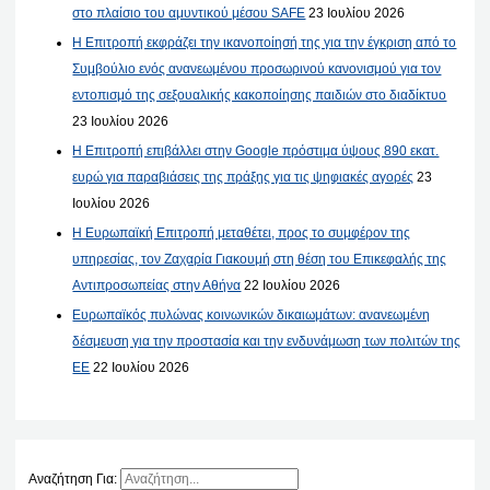
στο πλαίσιο του αμυντικού μέσου SAFE
23 Ιουλίου 2026
Η Επιτροπή εκφράζει την ικανοποίησή της για την έγκριση από το
Συμβούλιο ενός ανανεωμένου προσωρινού κανονισμού για τον
εντοπισμό της σεξουαλικής κακοποίησης παιδιών στο διαδίκτυο
23 Ιουλίου 2026
Η Επιτροπή επιβάλλει στην Google πρόστιμα ύψους 890 εκατ.
ευρώ για παραβιάσεις της πράξης για τις ψηφιακές αγορές
23
Ιουλίου 2026
Η Ευρωπαϊκή Επιτροπή μεταθέτει, προς το συμφέρον της
υπηρεσίας, τον Ζαχαρία Γιακουμή στη θέση του Επικεφαλής της
Αντιπροσωπείας στην Αθήνα
22 Ιουλίου 2026
Ευρωπαϊκός πυλώνας κοινωνικών δικαιωμάτων: ανανεωμένη
δέσμευση για την προστασία και την ενδυνάμωση των πολιτών της
ΕΕ
22 Ιουλίου 2026
Αναζήτηση Για: