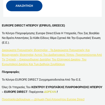
EUROPE DIRECT ΗΠΕΙΡΟΥ (EPIRUS, GREECE)
Το Κέντρο Πληροφόρησης Europe Direct Είναι Η Υπηρεσία, Που Σας Βοηθάει
Να Βρείτε Απαντήσεις Σε Κάθε Είδους Θέμα Σχετικό Με Την Ευρωπαϊκή Ένωση
(Ε.Ε.).
Δικαιώματα Πνευματικής Ιδιοκτησίας : Τα Δικαιώματα Πνευματικής Και
Βιομηχανικής Ιδιοκτησίας Αυτού Του Διαδικτυακού Τόπου, Προστατεύονται Από
Τις Σχετικές – Εφαρμοζόμενες Διατάξεις Του Ελληνικού Δικαίου, Του
Ευρωπαϊκού Δικαίου Και Των Διεθνών Συμβάσεων
Πληροφορίες
Το Κέντρο EUROPE DIRECT Συγχρηματοδοτείται Από Την Ε.Ε.
Όλες Οι Υπηρεσίες Του
ΚΕΝΤΡΟΥ ΕΥΡΩΠΑΪΚΗΣ ΠΛΗΡΟΦΟΡΗΣΗΣ ΗΠΕΙΡΟΥ
– EUROPE DIRECT
Παρέχονται
ΔΩΡΕΑΝ
!
Προστασία Δεδομένων — Δήλωση Περί Απορρήτου Europe Direct