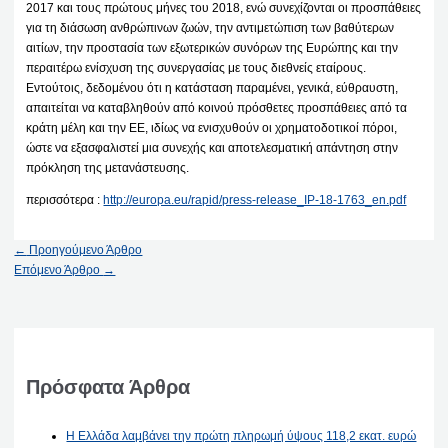
2017 και τους πρώτους μήνες του 2018, ενώ συνεχίζονται οι προσπάθειες
για τη διάσωση ανθρώπινων ζωών, την αντιμετώπιση των βαθύτερων
αιτίων, την προστασία των εξωτερικών συνόρων της Ευρώπης και την
περαιτέρω ενίσχυση της συνεργασίας με τους διεθνείς εταίρους.
Εντούτοις, δεδομένου ότι η κατάσταση παραμένει, γενικά, εύθραυστη,
απαιτείται να καταβληθούν από κοινού πρόσθετες προσπάθειες από τα
κράτη μέλη και την ΕΕ, ιδίως να ενισχυθούν οι χρηματοδοτικοί πόροι,
ώστε να εξασφαλιστεί μια συνεχής και αποτελεσματική απάντηση στην
πρόκληση της μετανάστευσης.
περισσότερα :
http://europa.eu/rapid/press-release_IP-18-1763_en.pdf
←
Προηγούμενο Άρθρο
Επόμενο Άρθρο
→
Πρόσφατα Άρθρα
Η Ελλάδα λαμβάνει την πρώτη πληρωμή ύψους 118,2 εκατ. ευρώ