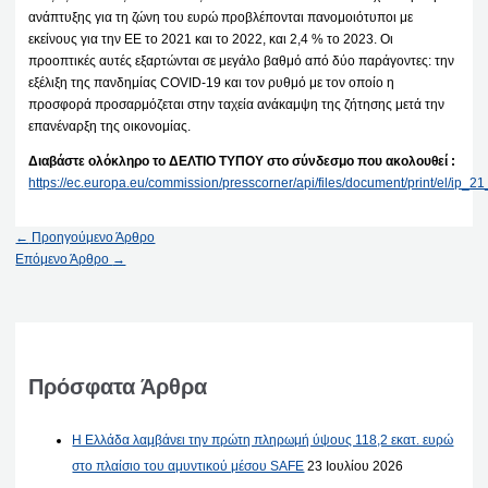
ανάπτυξης για τη ζώνη του ευρώ προβλέπονται πανομοιότυποι με
εκείνους για την ΕΕ το 2021 και το 2022, και 2,4 % το 2023. Οι
προοπτικές αυτές εξαρτώνται σε μεγάλο βαθμό από δύο παράγοντες: την
εξέλιξη της πανδημίας COVID-19 και τον ρυθμό με τον οποίο η
προσφορά προσαρμόζεται στην ταχεία ανάκαμψη της ζήτησης μετά την
επανέναρξη της οικονομίας.
Διαβάστε ολόκληρο το ΔΕΛΤΙΟ ΤΥΠΟΥ στο σύνδεσμο που ακολουθεί :
https://ec.europa.eu/commission/presscorner/api/files/document/print/el/ip
←
Προηγούμενο Άρθρο
Επόμενο Άρθρο
→
Πρόσφατα Άρθρα
Η Ελλάδα λαμβάνει την πρώτη πληρωμή ύψους 118,2 εκατ. ευρώ
στο πλαίσιο του αμυντικού μέσου SAFE
23 Ιουλίου 2026