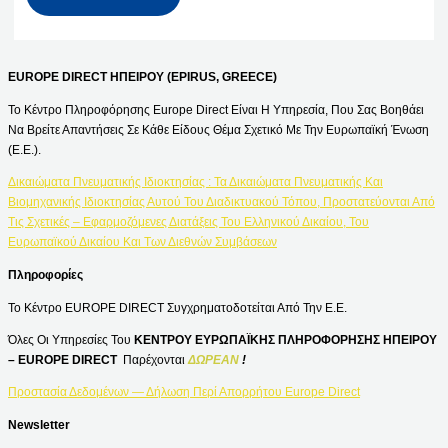
EUROPE DIRECT ΗΠΕΙΡΟΥ (EPIRUS, GREECE)
Το Κέντρο Πληροφόρησης Europe Direct Είναι Η Υπηρεσία, Που Σας Βοηθάει
Να Βρείτε Απαντήσεις Σε Κάθε Είδους Θέμα Σχετικό Με Την Ευρωπαϊκή Ένωση
(Ε.Ε.).
Δικαιώματα Πνευματικής Ιδιοκτησίας : Τα Δικαιώματα Πνευματικής Και
Βιομηχανικής Ιδιοκτησίας Αυτού Του Διαδικτυακού Τόπου, Προστατεύονται Από
Τις Σχετικές – Εφαρμοζόμενες Διατάξεις Του Ελληνικού Δικαίου, Του
Ευρωπαϊκού Δικαίου Και Των Διεθνών Συμβάσεων
Πληροφορίες
Το Κέντρο EUROPE DIRECT Συγχρηματοδοτείται Από Την Ε.Ε.
Όλες Οι Υπηρεσίες Του
ΚΕΝΤΡΟΥ ΕΥΡΩΠΑΪΚΗΣ ΠΛΗΡΟΦΟΡΗΣΗΣ ΗΠΕΙΡΟΥ
– EUROPE DIRECT
Παρέχονται
ΔΩΡΕΑΝ
!
Προστασία Δεδομένων — Δήλωση Περί Απορρήτου Europe Direct
Newsletter