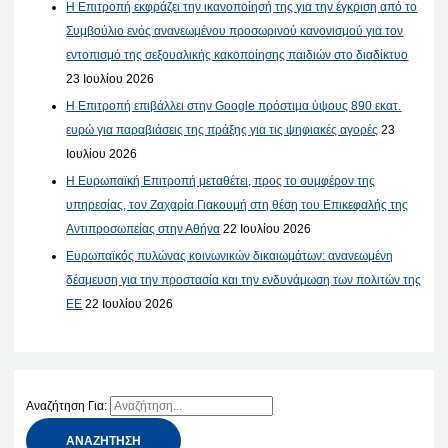
Η Επιτροπή εκφράζει την ικανοποίησή της για την έγκριση από το
Συμβούλιο ενός ανανεωμένου προσωρινού κανονισμού για τον
εντοπισμό της σεξουαλικής κακοποίησης παιδιών στο διαδίκτυο
23 Ιουλίου 2026
Η Επιτροπή επιβάλλει στην Google πρόστιμα ύψους 890 εκατ.
ευρώ για παραβιάσεις της πράξης για τις ψηφιακές αγορές
23
Ιουλίου 2026
Η Ευρωπαϊκή Επιτροπή μεταθέτει, προς το συμφέρον της
υπηρεσίας, τον Ζαχαρία Γιακουμή στη θέση του Επικεφαλής της
Αντιπροσωπείας στην Αθήνα
22 Ιουλίου 2026
Ευρωπαϊκός πυλώνας κοινωνικών δικαιωμάτων: ανανεωμένη
δέσμευση για την προστασία και την ενδυνάμωση των πολιτών της
ΕΕ
22 Ιουλίου 2026
Αναζήτηση Για: