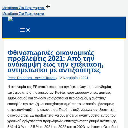
Μετάβαση Στο Περιεχόμενο
Μετάβαση Στο Περιεχόμενο
Φθινοπωρινές οικονομικές
προβλέψεις 2021: Από την
ανάκαμψη έως την επέκταση,
αντιμέτωποι με αντιξοότητες
Press Releases - Δελτία Τύπου
/
12 Νοεμβρίου 2021
Η οικονομία της ΕΕ ανακάμπτει από την ύφεση λόγω της πανδημίας
ταχύτερα από ό,τι αναμενόταν. Καθώς προχωρούσαν οι εκστρατείες
εμβολιασμού και άρχισαν να αίρονται οι περιορισμοί, η ανάπτυξη
επανήλθε την άνοιξη και συνεχίστηκε αμείωτη το καλοκαίρι, βασισμένη
στην επανέναρξη της οικονομίας. Παρά τις αυξανόμενες αντιξοότητες, η
οικονομία της ΕΕ προβλέπεται να συνεχίσει να αναπτύσσεται εντός του
χρονικού ορίζοντα των προβλέψεων, επιτυγχάνοντας ρυθμό ανάπτυξης
5 %, 4,3 % και 2,5 % το 2021, το 2022 και το 2023 αντίστοιχα. Οι ρυθμοί