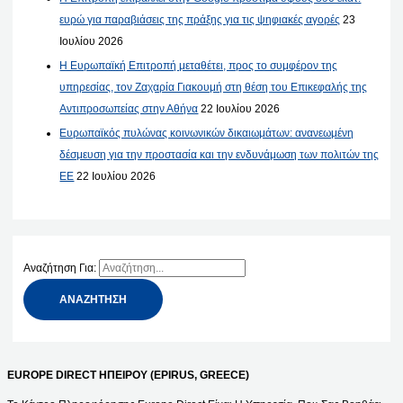
ευρώ για παραβιάσεις της πράξης για τις ψηφιακές αγορές
23
Ιουλίου 2026
Η Ευρωπαϊκή Επιτροπή μεταθέτει, προς το συμφέρον της
υπηρεσίας, τον Ζαχαρία Γιακουμή στη θέση του Επικεφαλής της
Αντιπροσωπείας στην Αθήνα
22 Ιουλίου 2026
Ευρωπαϊκός πυλώνας κοινωνικών δικαιωμάτων: ανανεωμένη
δέσμευση για την προστασία και την ενδυνάμωση των πολιτών της
ΕΕ
22 Ιουλίου 2026
Αναζήτηση Για:
EUROPE DIRECT ΗΠΕΙΡΟΥ (EPIRUS, GREECE)