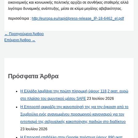
οικονομικής και κοινωνικής πολιτικής αρχίζει σε συνθήκες σταθερής αλλά
λιγότερο δυναμικής ανάπτυξης, μέσα σε κλίμα μεγάλης αβεβαιότητας.
περισσότερα :
http://europa.eu/rapid/press-release_IP-18-6462_el.pdf
←
Προηγούμενο Άρθρο
Επόμενο Άρθρο
→
Πρόσφατα Άρθρα
Η Ελλάδα λαμβάνει την πρώτη πληρωμή ύψους 118,2 εκατ. ευρώ
στο πλαίσιο του αμυντικού μέσου SAFE
23 Ιουλίου 2026
Η Επιτροπή εκφράζει την ικανοποίησή της για την έγκριση από το
Συμβούλιο ενός ανανεωμένου προσωρινού κανονισμού για τον
εντοπισμό της σεξουαλικής κακοποίησης παιδιών στο διαδίκτυο
23 Ιουλίου 2026
Η Επιτροπή επιβάλλει στην Google πρόστιμα ύψους 890 εκατ.