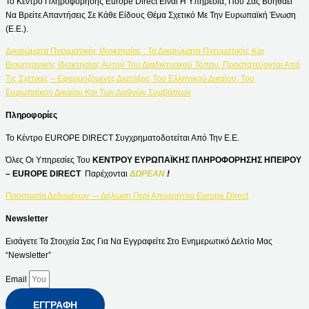
Το Κέντρο Πληροφόρησης Europe Direct Είναι Η Υπηρεσία, Που Σας Βοηθάει
Να Βρείτε Απαντήσεις Σε Κάθε Είδους Θέμα Σχετικό Με Την Ευρωπαϊκή Ένωση
(Ε.Ε.).
Δικαιώματα Πνευματικής Ιδιοκτησίας : Τα Δικαιώματα Πνευματικής Και
Βιομηχανικής Ιδιοκτησίας Αυτού Του Διαδικτυακού Τόπου, Προστατεύονται Από
Τις Σχετικές – Εφαρμοζόμενες Διατάξεις Του Ελληνικού Δικαίου, Του
Ευρωπαϊκού Δικαίου Και Των Διεθνών Συμβάσεων
Πληροφορίες
Το Κέντρο EUROPE DIRECT Συγχρηματοδοτείται Από Την Ε.Ε.
Όλες Οι Υπηρεσίες Του
ΚΕΝΤΡΟΥ ΕΥΡΩΠΑΪΚΗΣ ΠΛΗΡΟΦΟΡΗΣΗΣ ΗΠΕΙΡΟΥ
– EUROPE DIRECT
Παρέχονται
ΔΩΡΕΑΝ
!
Προστασία Δεδομένων — Δήλωση Περί Απορρήτου Europe Direct
Newsletter
Εισάγετε Τα Στοιχεία Σας Για Να Εγγραφείτε Στο Ενημερωτικό Δελτίο Μας
“Newsletter”
Email
ΕΓΓΡΑΦΉ