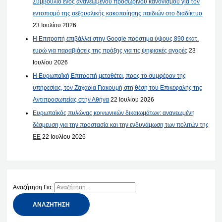
Συμβούλιο ενός ανανεωμένου προσωρινού κανονισμού για τον
εντοπισμό της σεξουαλικής κακοποίησης παιδιών στο διαδίκτυο
23 Ιουλίου 2026
Η Επιτροπή επιβάλλει στην Google πρόστιμα ύψους 890 εκατ.
ευρώ για παραβιάσεις της πράξης για τις ψηφιακές αγορές
23
Ιουλίου 2026
Η Ευρωπαϊκή Επιτροπή μεταθέτει, προς το συμφέρον της
υπηρεσίας, τον Ζαχαρία Γιακουμή στη θέση του Επικεφαλής της
Αντιπροσωπείας στην Αθήνα
22 Ιουλίου 2026
Ευρωπαϊκός πυλώνας κοινωνικών δικαιωμάτων: ανανεωμένη
δέσμευση για την προστασία και την ενδυνάμωση των πολιτών της
ΕΕ
22 Ιουλίου 2026
Αναζήτηση Για: