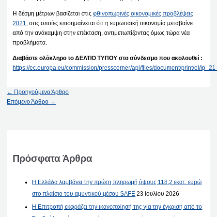
Η δέσμη μέτρων βασίζεται στις
φθινοπωρινές οικονομικές προβλέψεις
2021
, στις οποίες επισημαίνεται ότι η ευρωπαϊκή οικονομία μεταβαίνει
από την ανάκαμψη στην επέκταση, αντιμετωπίζοντας όμως τώρα νέα
προβλήματα.
Διαβάστε ολόκληρο το ΔΕΛΤΙΟ ΤΥΠΟΥ στο σύνδεσμο που ακολουθεί :
https://ec.europa.eu/commission/presscorner/api/files/document/print/el/ip
←
Προηγούμενο Άρθρο
Επόμενο Άρθρο
→
Πρόσφατα Άρθρα
Η Ελλάδα λαμβάνει την πρώτη πληρωμή ύψους 118,2 εκατ. ευρώ
στο πλαίσιο του αμυντικού μέσου SAFE
23 Ιουλίου 2026
Η Επιτροπή εκφράζει την ικανοποίησή της για την έγκριση από το