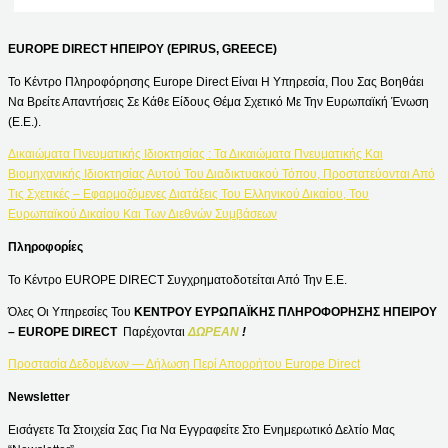
EUROPE DIRECT ΗΠΕΙΡΟΥ (EPIRUS, GREECE)
Το Κέντρο Πληροφόρησης Europe Direct Είναι Η Υπηρεσία, Που Σας Βοηθάει
Να Βρείτε Απαντήσεις Σε Κάθε Είδους Θέμα Σχετικό Με Την Ευρωπαϊκή Ένωση
(Ε.Ε.).
Δικαιώματα Πνευματικής Ιδιοκτησίας : Τα Δικαιώματα Πνευματικής Και
Βιομηχανικής Ιδιοκτησίας Αυτού Του Διαδικτυακού Τόπου, Προστατεύονται Από
Τις Σχετικές – Εφαρμοζόμενες Διατάξεις Του Ελληνικού Δικαίου, Του
Ευρωπαϊκού Δικαίου Και Των Διεθνών Συμβάσεων
Πληροφορίες
Το Κέντρο EUROPE DIRECT Συγχρηματοδοτείται Από Την Ε.Ε.
Όλες Οι Υπηρεσίες Του
ΚΕΝΤΡΟΥ ΕΥΡΩΠΑΪΚΗΣ ΠΛΗΡΟΦΟΡΗΣΗΣ ΗΠΕΙΡΟΥ
– EUROPE DIRECT
Παρέχονται
ΔΩΡΕΑΝ
!
Προστασία Δεδομένων — Δήλωση Περί Απορρήτου Europe Direct
Newsletter
Εισάγετε Τα Στοιχεία Σας Για Να Εγγραφείτε Στο Ενημερωτικό Δελτίο Μας