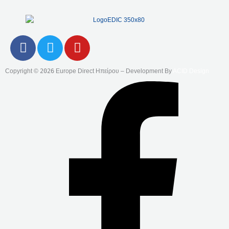
F
T
Y
A
W
O
C
I
U
Copyright ©
2026
Europe Direct Ηπείρου – Development By
ACID Design
E
T
T
B
T
U
O
E
B
O
R
E
K
-
F