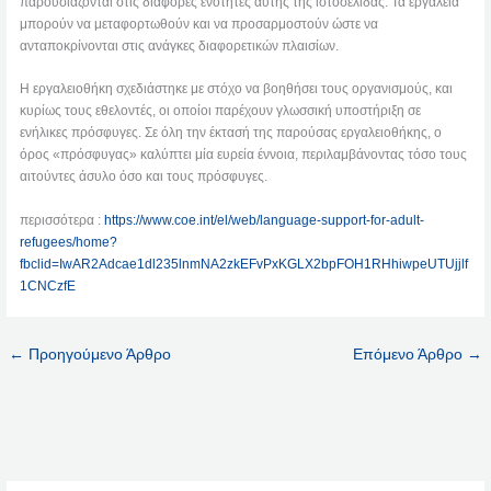
παρουσιάζονται στις διάφορες ενότητες αυτής της ιστοσελίδας. Τα εργαλεία
μπορούν να μεταφορτωθούν και να προσαρμοστούν ώστε να
ανταποκρίνονται στις ανάγκες διαφορετικών πλαισίων.
Η εργαλειοθήκη σχεδιάστηκε με στόχο να βοηθήσει τους οργανισμούς, και
κυρίως τους εθελοντές, οι οποίοι παρέχουν γλωσσική υποστήριξη σε
ενήλικες πρόσφυγες. Σε όλη την έκτασή της παρούσας εργαλειοθήκης, ο
όρος «πρόσφυγας» καλύπτει μία ευρεία έννοια, περιλαμβάνοντας τόσο τους
αιτούντες άσυλο όσο και τους πρόσφυγες.
περισσότερα :
https://www.coe.int/el/web/language-support-for-adult-
refugees/home?
fbclid=IwAR2Adcae1dl235lnmNA2zkEFvPxKGLX2bpFOH1RHhiwpeUTUjjlf
1CNCzfE
←
Προηγούμενο Άρθρο
Επόμενο Άρθρο
→