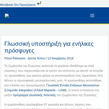
Μετάβαση
Μετάβαση Στο Περιεχόμενο
Στο
Περιεχόμενο
Γλωσσική υποστήριξη για ενήλικες
πρόσφυγες
Press Releases - Δελτία Τύπου
/
13 Νοεμβρίου 2018
Το Συμβούλιο της Ευρώπης ανέπτυξε τα εργαλεία (διαθέσιμα σε επτά
γλώσσες), που παρουσιάζονται σε αυτόν τον ιστότοπο, με σκοπό να στηρίξει
τις προσπάθειες των κρατών μελών να ανταποκριθούν στις προκλήσεις που
θέτουν οι πρωτοφανείς μεταναστευτικές ροές. Η εργαλειοθήκη εκπονήθηκε
στο πλαίσιο του προγράμματος
Γλωσσική Ένταξη Ενήλικων Μεταναστών
(Linguistic Integration of Adult Migrants – LIAM)
, το οποίο εντάσσεται στο
μείζον
πρόγραμμα γλωσσικής πολιτικής
του Συμβουλίου της Ευρώπης.
Η εργαλειοθήκη περιλαμβάνει 57 εργαλεία και άλλους πόρους που