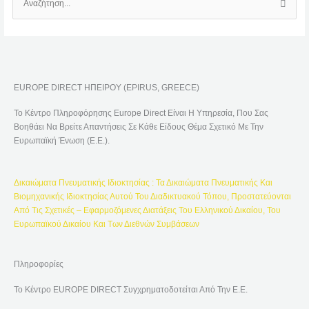
Α
Ν
Α
Ζ
Ή
EUROPE DIRECT ΗΠΕΙΡΟΥ (EPIRUS, GREECE)
Τ
Η
Το Κέντρο Πληροφόρησης Europe Direct Είναι Η Υπηρεσία, Που Σας
Σ
Βοηθάει Να Βρείτε Απαντήσεις Σε Κάθε Είδους Θέμα Σχετικό Με Την
Η
Ευρωπαϊκή Ένωση (Ε.Ε.).
Γ
Ι
Δικαιώματα Πνευματικής Ιδιοκτησίας : Τα Δικαιώματα Πνευματικής Και
Α
Βιομηχανικής Ιδιοκτησίας Αυτού Του Διαδικτυακού Τόπου, Προστατεύονται
:
Από Τις Σχετικές – Εφαρμοζόμενες Διατάξεις Του Ελληνικού Δικαίου, Του
Ευρωπαϊκού Δικαίου Και Των Διεθνών Συμβάσεων
Πληροφορίες
Το Κέντρο EUROPE DIRECT Συγχρηματοδοτείται Από Την Ε.Ε.