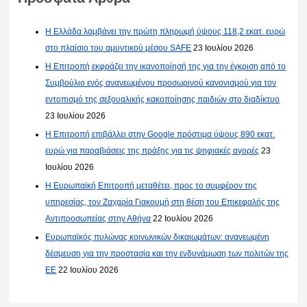
Η Ελλάδα λαμβάνει την πρώτη πληρωμή ύψους 118,2 εκατ. ευρώ
στο πλαίσιο του αμυντικού μέσου SAFE
23 Ιουλίου 2026
Η Επιτροπή εκφράζει την ικανοποίησή της για την έγκριση από το
Συμβούλιο ενός ανανεωμένου προσωρινού κανονισμού για τον
εντοπισμό της σεξουαλικής κακοποίησης παιδιών στο διαδίκτυο
23 Ιουλίου 2026
Η Επιτροπή επιβάλλει στην Google πρόστιμα ύψους 890 εκατ.
ευρώ για παραβιάσεις της πράξης για τις ψηφιακές αγορές
23
Ιουλίου 2026
Η Ευρωπαϊκή Επιτροπή μεταθέτει, προς το συμφέρον της
υπηρεσίας, τον Ζαχαρία Γιακουμή στη θέση του Επικεφαλής της
Αντιπροσωπείας στην Αθήνα
22 Ιουλίου 2026
Ευρωπαϊκός πυλώνας κοινωνικών δικαιωμάτων: ανανεωμένη
δέσμευση για την προστασία και την ενδυνάμωση των πολιτών της
ΕΕ
22 Ιουλίου 2026