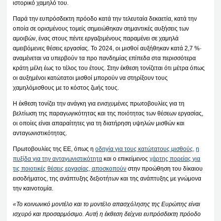
ιστορικό χαμηλό του.
Παρά την ευπρόσδεκτη πρόοδο κατά την τελευταία δεκαετία, κατά την
οποία σε ορισμένους τομείς σημειώθηκαν σημαντικές αυξήσεις των
αμοιβών, ένας στους πέντε εργαζομένους παραμένει σε χαμηλά
αμειβόμενες θέσεις εργασίας. Το 2024, οι μισθοί αυξήθηκαν κατά 2,7 %·
αναμένεται να υπερβούν τα προ πανδημίας επίπεδα στα περισσότερα
κράτη μέλη έως το τέλος του έτους. Στην έκθεση τονίζεται ότι μέτρα όπως
οι αυξημένοι κατώτατοι μισθοί μπορούν να στηρίξουν τους
χαμηλόμισθους με το κόστος ζωής τους.
Η έκθεση τονίζει την ανάγκη για ενισχυμένες πρωτοβουλίες για τη
βελτίωση της παραγωγικότητας και της ποιότητας των θέσεων εργασίας,
οι οποίες είναι απαραίτητες για τη διατήρηση υψηλών μισθών και
ανταγωνιστικότητας.
Πρωτοβουλίες της ΕΕ, όπως η
οδηγία για τους κατώτατους μισθούς,
η
πυξίδα για την ανταγωνιστικότητα
και ο επικείμενος
χάρτης πορείας για
τις ποιοτικές θέσεις εργασίας, αποσκοπούν
στην προώθηση του δίκαιου
εισοδήματος, της ανάπτυξης δεξιοτήτων και της ανάπτυξης με γνώμονα
την καινοτομία.
«Το κοινωνικό μοντέλο και το μοντέλο απασχόλησης της Ευρώπης είναι
ισχυρό και προσαρμόσιμο. Αυτή η έκθεση δείχνει ευπρόσδεκτη πρόοδο