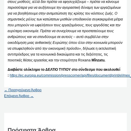
στους μισθούς, αλλά δεν πρέπει να εφησυχάζουμε – πρέπει να κάνουμε
περισσότερα για να αυξήσουμε την αγοραστική δύναμη των εργαζομένων
για να βοηθήσουμε στην αντιμετώπιση της κρίσης του κόστους ζωής. Ο
σημαντικός ρόλος των κατώτατων μισθών υποδεικνύει συγκεκριμένα μέτρα
που μπορούν να ωφελήσουν τους εργαζομένους, τους εργοδότες και την
ευρύτερη οικονομία. Πρέπει να συνεχίσουμε να προστατεύουμε τους
ανθρώπους και να επενδύουμε σε αυτούς – αυτό συμβάλλει στην
οικοδόμηση μιας ανθεκτικής Ευρώπης όπου όλοι στην κοινωνία μπορούν
να επωφεληθούν από την οικονομική πρόοδο»,
δήλωσε η εκτελεστική
αντιπρόεδρος για τα κοινωνικά δικαιώματα και τις δεξιότητες, τις
ποιοτικές θέσεις εργασίας και την ετοιμότητα Roxana
Mînzatu.
Διαβάστε ολόκληρο το ΔΕΛΤΙΟ ΤΥΠΟΥ στο σύνδεσμο που ακολουθεί
:
https://ec.europa.eu/commission/presscorner/api/files/document/print/el
←
Προηγούμενο Άρθρο
Επόμενο Άρθρο
→
Πρόσφατα Άρθρα