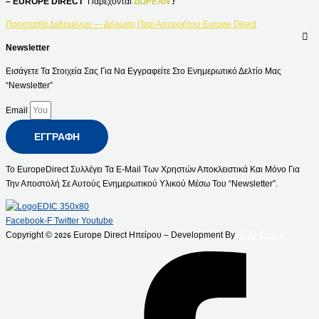
– EUROPE DIRECT
Παρέχονται
ΔΩΡΕΑΝ
!
Προστασία Δεδομένων — Δήλωση Περί Απορρήτου Europe Direct
Newsletter
Εισάγετε Τα Στοιχεία Σας Για Να Εγγραφείτε Στο Ενημερωτικό Δελτίο Μας
“Newsletter”
Email
ΕΓΓΡΑΦΉ
Το EuropeDirect Συλλέγει Τα E-Mail Των Χρηστών Αποκλειστικά Και Μόνο Για
Την Αποστολή Σε Αυτούς Ενημερωτικού Υλικού Μέσω Του “Newsletter”.
Facebook-F
Twitter
Youtube
Copyright ©
Europe Direct Ηπείρου – Development By
ACID Design
2026