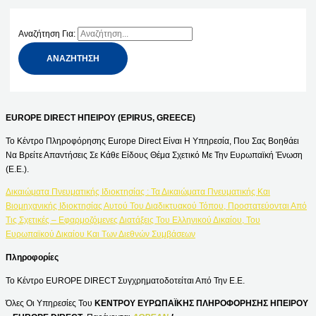
Αναζήτηση Για:
EUROPE DIRECT ΗΠΕΙΡΟΥ (EPIRUS, GREECE)
Το Κέντρο Πληροφόρησης Europe Direct Είναι Η Υπηρεσία, Που Σας Βοηθάει
Να Βρείτε Απαντήσεις Σε Κάθε Είδους Θέμα Σχετικό Με Την Ευρωπαϊκή Ένωση
(Ε.Ε.).
Δικαιώματα Πνευματικής Ιδιοκτησίας : Τα Δικαιώματα Πνευματικής Και
Βιομηχανικής Ιδιοκτησίας Αυτού Του Διαδικτυακού Τόπου, Προστατεύονται Από
Τις Σχετικές – Εφαρμοζόμενες Διατάξεις Του Ελληνικού Δικαίου, Του
Ευρωπαϊκού Δικαίου Και Των Διεθνών Συμβάσεων
Πληροφορίες
Το Κέντρο EUROPE DIRECT Συγχρηματοδοτείται Από Την Ε.Ε.
Όλες Οι Υπηρεσίες Του
ΚΕΝΤΡΟΥ ΕΥΡΩΠΑΪΚΗΣ ΠΛΗΡΟΦΟΡΗΣΗΣ ΗΠΕΙΡΟΥ