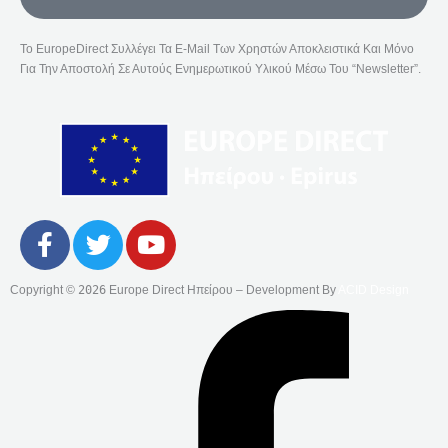
Το EuropeDirect Συλλέγει Τα E-Mail Των Χρηστών Αποκλειστικά Και Μόνο
Για Την Αποστολή Σε Αυτούς Ενημερωτικού Υλικού Μέσω Του “Newsletter”.
F
T
Y
A
W
O
C
I
U
Copyright ©
2026
Europe Direct Ηπείρου – Development By
ACID Design
E
T
T
B
T
U
O
E
B
O
R
E
K
-