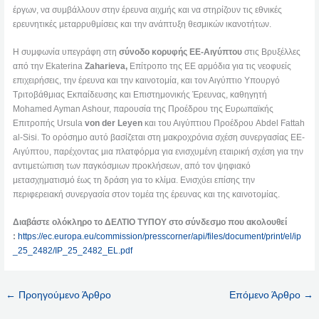
έργων, να συμβάλλουν στην έρευνα αιχμής και να στηρίζουν τις εθνικές
ερευνητικές μεταρρυθμίσεις και την ανάπτυξη θεσμικών ικανοτήτων.
Η συμφωνία υπεγράφη στη
σύνοδο κορυφής ΕΕ-Αιγύπτου
στις Βρυξέλλες
από την Ekaterina
Zaharieva,
Επίτροπο της ΕΕ αρμόδια για τις νεοφυείς
επιχειρήσεις, την έρευνα και την καινοτομία, και τον Αιγύπτιο Υπουργό
Τριτοβάθμιας Εκπαίδευσης και Επιστημονικής Έρευνας, καθηγητή
Mohamed Ayman Ashour, παρουσία της Προέδρου της Ευρωπαϊκής
Επιτροπής Ursula
von der Leyen
και του Αιγύπτιου Προέδρου Abdel Fattah
al-Sisi. Το ορόσημο αυτό βασίζεται στη μακροχρόνια σχέση συνεργασίας ΕΕ-
Αιγύπτου, παρέχοντας μια πλατφόρμα για ενισχυμένη εταιρική σχέση για την
αντιμετώπιση των παγκόσμιων προκλήσεων, από τον ψηφιακό
μετασχηματισμό έως τη δράση για το κλίμα. Ενισχύει επίσης την
περιφερειακή συνεργασία στον τομέα της έρευνας και της καινοτομίας.
Διαβάστε ολόκληρο το ΔΕΛΤΙΟ ΤΥΠΟΥ στο σύνδεσμο που ακολουθεί
:
https://ec.europa.eu/commission/presscorner/api/files/document/print/el/ip
_25_2482/IP_25_2482_EL.pdf
←
Προηγούμενο Άρθρο
Επόμενο Άρθρο
→