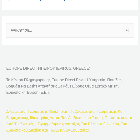
Α
Ν
Α
Ζ
Ή
EUROPE DIRECT ΗΠΕΙΡΟΥ (EPIRUS, GREECE)
Τ
Η
Το Κέντρο Πληροφόρησης Europe Direct Είναι Η Υπηρεσία, Που Σας
Σ
Βοηθάει Να Βρείτε Απαντήσεις Σε Κάθε Είδους Θέμα Σχετικό Με Την
Η
Ευρωπαϊκή Ένωση (Ε.Ε.).
Γ
Ι
Δικαιώματα Πνευματικής Ιδιοκτησίας : Τα Δικαιώματα Πνευματικής Και
Α
Βιομηχανικής Ιδιοκτησίας Αυτού Του Διαδικτυακού Τόπου, Προστατεύονται
:
Από Τις Σχετικές – Εφαρμοζόμενες Διατάξεις Του Ελληνικού Δικαίου, Του
Ευρωπαϊκού Δικαίου Και Των Διεθνών Συμβάσεων