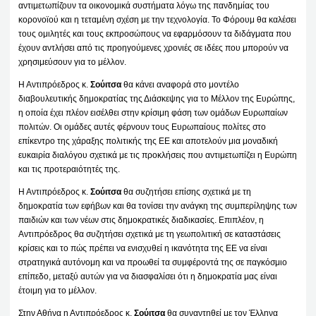
αντιμετωπίζουν τα οικονομικά συστήματα λόγω της πανδημίας του
κορονοϊού και η τεταμένη σχέση με την τεχνολογία. Το Φόρουμ θα καλέσει
τους ομιλητές και τους εκπροσώπους να εφαρμόσουν τα διδάγματα που
έχουν αντλήσει από τις προηγούμενες χρονιές σε ιδέες που μπορούν να
χρησιμεύσουν για το μέλλον.
Η Αντιπρόεδρος κ.
Σούιτσα
θα κάνει αναφορά στο μοντέλο
διαβουλευτικής δημοκρατίας της Διάσκεψης για το Μέλλον της Ευρώπης,
η οποία έχει πλέον εισέλθει στην κρίσιμη φάση των ομάδων Ευρωπαίων
πολιτών. Οι ομάδες αυτές φέρνουν τους Ευρωπαίους πολίτες στο
επίκεντρο της χάραξης πολιτικής της ΕΕ και αποτελούν μια μοναδική
ευκαιρία διαλόγου σχετικά με τις προκλήσεις που αντιμετωπίζει η Ευρώπη
και τις προτεραιότητές της.
Η Αντιπρόεδρος κ.
Σούιτσα
θα συζητήσει επίσης σχετικά με τη
δημοκρατία των εφήβων και θα τονίσει την ανάγκη της συμπερίληψης των
παιδιών και των νέων στις δημοκρατικές διαδικασίες. Επιπλέον, η
Αντιπρόεδρος θα συζητήσει σχετικά με τη γεωπολιτική σε καταστάσεις
κρίσεις και το πώς πρέπει να ενισχυθεί η ικανότητα της ΕΕ να είναι
στρατηγικά αυτόνομη και να προωθεί τα συμφέροντά της σε παγκόσμιο
επίπεδο, μεταξύ αυτών για να διασφαλίσει ότι η δημοκρατία μας είναι
έτοιμη για το μέλλον.
Στην Αθήνα η Αντιπρόεδρος κ.
Σούιτσα
θα συναντηθεί με τον Έλληνα