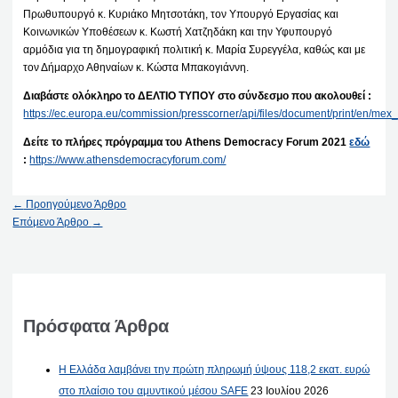
Πρωθυπουργό κ. Κυριάκο Μητσοτάκη, τον Υπουργό Εργασίας και
Κοινωνικών Υποθέσεων κ. Κωστή Χατζηδάκη και την Υφυπουργό
αρμόδια για τη δημογραφική πολιτική κ. Μαρία Συρεγγέλα, καθώς και με
τον Δήμαρχο Αθηναίων κ. Κώστα Μπακογιάννη.
Διαβάστε ολόκληρο το ΔΕΛΤΙΟ ΤΥΠΟΥ στο σύνδεσμο που ακολουθεί :
https://ec.europa.eu/commission/presscorner/api/files/document/print/en
Δείτε το πλήρες πρόγραμμα του
Athens
Democracy
Forum
2021
εδώ
:
https://www.athensdemocracyforum.com/
←
Προηγούμενο Άρθρο
Επόμενο Άρθρο
→
Πρόσφατα Άρθρα
Η Ελλάδα λαμβάνει την πρώτη πληρωμή ύψους 118,2 εκατ. ευρώ
στο πλαίσιο του αμυντικού μέσου SAFE
23 Ιουλίου 2026