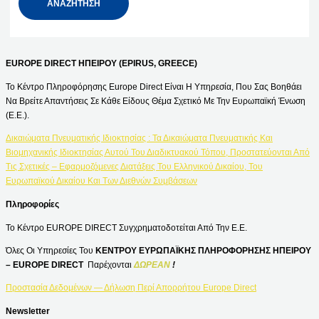
EUROPE DIRECT ΗΠΕΙΡΟΥ (EPIRUS, GREECE)
Το Κέντρο Πληροφόρησης Europe Direct Είναι Η Υπηρεσία, Που Σας Βοηθάει
Να Βρείτε Απαντήσεις Σε Κάθε Είδους Θέμα Σχετικό Με Την Ευρωπαϊκή Ένωση
(Ε.Ε.).
Δικαιώματα Πνευματικής Ιδιοκτησίας : Τα Δικαιώματα Πνευματικής Και
Βιομηχανικής Ιδιοκτησίας Αυτού Του Διαδικτυακού Τόπου, Προστατεύονται Από
Τις Σχετικές – Εφαρμοζόμενες Διατάξεις Του Ελληνικού Δικαίου, Του
Ευρωπαϊκού Δικαίου Και Των Διεθνών Συμβάσεων
Πληροφορίες
Το Κέντρο EUROPE DIRECT Συγχρηματοδοτείται Από Την Ε.Ε.
Όλες Οι Υπηρεσίες Του
ΚΕΝΤΡΟΥ ΕΥΡΩΠΑΪΚΗΣ ΠΛΗΡΟΦΟΡΗΣΗΣ ΗΠΕΙΡΟΥ
– EUROPE DIRECT
Παρέχονται
ΔΩΡΕΑΝ
!
Προστασία Δεδομένων — Δήλωση Περί Απορρήτου Europe Direct
Newsletter