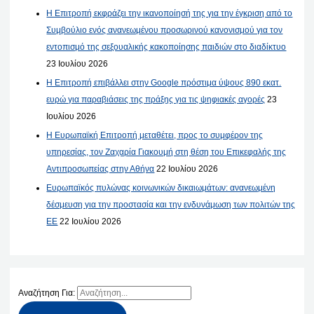
Η Επιτροπή εκφράζει την ικανοποίησή της για την έγκριση από το
Συμβούλιο ενός ανανεωμένου προσωρινού κανονισμού για τον
εντοπισμό της σεξουαλικής κακοποίησης παιδιών στο διαδίκτυο
23 Ιουλίου 2026
Η Επιτροπή επιβάλλει στην Google πρόστιμα ύψους 890 εκατ.
ευρώ για παραβιάσεις της πράξης για τις ψηφιακές αγορές
23
Ιουλίου 2026
Η Ευρωπαϊκή Επιτροπή μεταθέτει, προς το συμφέρον της
υπηρεσίας, τον Ζαχαρία Γιακουμή στη θέση του Επικεφαλής της
Αντιπροσωπείας στην Αθήνα
22 Ιουλίου 2026
Ευρωπαϊκός πυλώνας κοινωνικών δικαιωμάτων: ανανεωμένη
δέσμευση για την προστασία και την ενδυνάμωση των πολιτών της
ΕΕ
22 Ιουλίου 2026
Αναζήτηση Για: