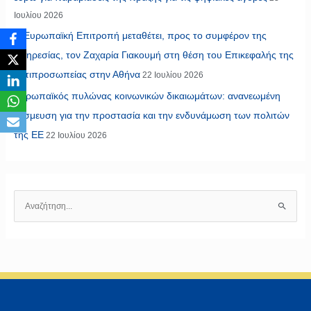
Ιουλίου 2026
Η Ευρωπαϊκή Επιτροπή μεταθέτει, προς το συμφέρον της
υπηρεσίας, τον Ζαχαρία Γιακουμή στη θέση του Επικεφαλής της
Αντιπροσωπείας στην Αθήνα
22 Ιουλίου 2026
Ευρωπαϊκός πυλώνας κοινωνικών δικαιωμάτων: ανανεωμένη
δέσμευση για την προστασία και την ενδυνάμωση των πολιτών
της ΕΕ
22 Ιουλίου 2026
Α
ν
α
ζ
ή
τ
η