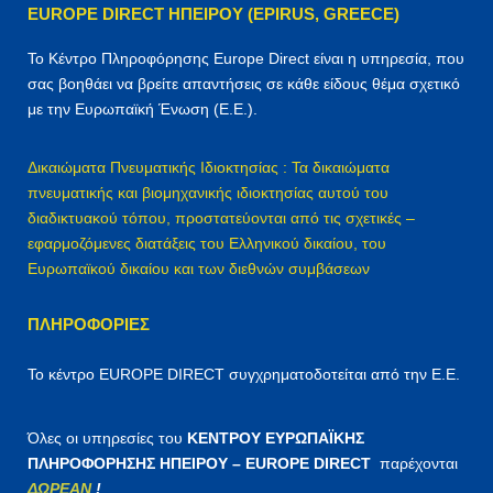
EUROPE DIRECT ΗΠΕΙΡΟΥ (EPIRUS, GREECE)
σ
η
Το Κέντρο Πληροφόρησης Europe Direct είναι η υπηρεσία, που
γ
σας βοηθάει να βρείτε απαντήσεις σε κάθε είδους θέμα σχετικό
ι
με την Ευρωπαϊκή Ένωση (Ε.Ε.).
α
:
Δικαιώματα Πνευματικής Ιδιοκτησίας : Τα δικαιώματα
πνευματικής και βιομηχανικής ιδιοκτησίας αυτού του
διαδικτυακού τόπου, προστατεύονται από τις σχετικές –
εφαρμοζόμενες διατάξεις του Ελληνικού δικαίου, του
Ευρωπαϊκού δικαίου και των διεθνών συμβάσεων
ΠΛΗΡΟΦΟΡΊΕΣ
Το κέντρο EUROPE DIRECT συγχρηματοδοτείται από την Ε.Ε.
Όλες οι υπηρεσίες του
ΚΕΝΤΡΟΥ ΕΥΡΩΠΑΪΚΗΣ
ΠΛΗΡΟΦΟΡΗΣΗΣ ΗΠΕΙΡΟΥ – EUROPE DIRECT
παρέχονται
ΔΩΡΕΑΝ
!