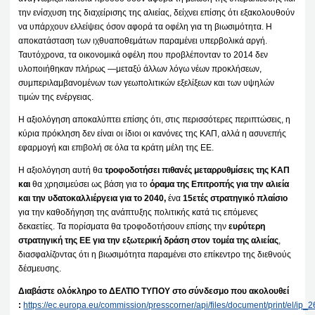
την ενίσχυση της διαχείρισης της αλιείας, δείχνει επίσης ότι εξακολουθούν
να υπάρχουν ελλείψεις όσον αφορά τα οφέλη για τη βιωσιμότητα. Η
αποκατάσταση των ιχθυαποθεμάτων παραμένει υπερβολικά αργή.
Ταυτόχρονα, τα οικονομικά οφέλη που προβλέπονταν το 2014 δεν
υλοποιήθηκαν πλήρως —μεταξύ άλλων λόγω νέων προκλήσεων,
συμπεριλαμβανομένων των γεωπολιτικών εξελίξεων και των υψηλών
τιμών της ενέργειας.
Η αξιολόγηση αποκαλύπτει επίσης ότι, στις περισσότερες περιπτώσεις, η
κύρια πρόκληση δεν είναι οι ίδιοι οι κανόνες της ΚΑΠ, αλλά η ασυνεπής
εφαρμογή και επιβολή σε όλα τα κράτη μέλη της ΕΕ.
Η αξιολόγηση αυτή θα
τροφοδοτήσει πιθανές μεταρρυθμίσεις της ΚΑΠ
και
θα χρησιμεύσει ως βάση για το
όραμα της Επιτροπής για την αλιεία
και την υδατοκαλλιέργεια για το 2040,
ένα
15ετές στρατηγικό πλαίσιο
για την καθοδήγηση της ανάπτυξης πολιτικής κατά τις επόμενες
δεκαετίες. Τα πορίσματα θα τροφοδοτήσουν επίσης την
ευρύτερη
στρατηγική της ΕΕ για την εξωτερική δράση στον τομέα της αλιείας
,
διασφαλίζοντας ότι η βιωσιμότητα παραμένει στο επίκεντρο της διεθνούς
δέσμευσης.
Διαβάστε ολόκληρο το ΔΕΛΤΙΟ ΤΥΠΟΥ στο σύνδεσμο που ακολουθεί
:
https://ec.europa.eu/commission/presscorner/api/files/document/print/el/i