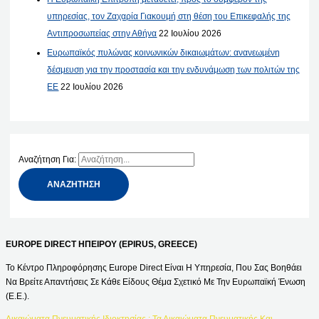
υπηρεσίας, τον Ζαχαρία Γιακουμή στη θέση του Επικεφαλής της
Αντιπροσωπείας στην Αθήνα
22 Ιουλίου 2026
Ευρωπαϊκός πυλώνας κοινωνικών δικαιωμάτων: ανανεωμένη
δέσμευση για την προστασία και την ενδυνάμωση των πολιτών της
ΕΕ
22 Ιουλίου 2026
Αναζήτηση Για:
EUROPE DIRECT ΗΠΕΙΡΟΥ (EPIRUS, GREECE)
Το Κέντρο Πληροφόρησης Europe Direct Είναι Η Υπηρεσία, Που Σας Βοηθάει
Να Βρείτε Απαντήσεις Σε Κάθε Είδους Θέμα Σχετικό Με Την Ευρωπαϊκή Ένωση
(Ε.Ε.).
Δικαιώματα Πνευματικής Ιδιοκτησίας : Τα Δικαιώματα Πνευματικής Και