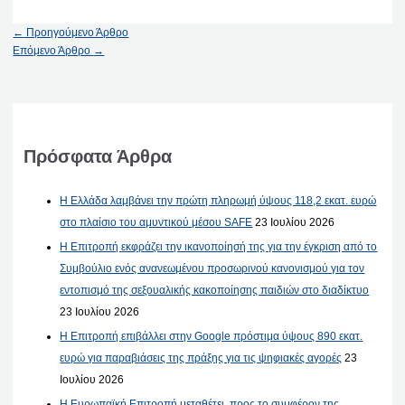
←
Προηγούμενο Άρθρο
Επόμενο Άρθρο
→
Πρόσφατα Άρθρα
Η Ελλάδα λαμβάνει την πρώτη πληρωμή ύψους 118,2 εκατ. ευρώ
στο πλαίσιο του αμυντικού μέσου SAFE
23 Ιουλίου 2026
Η Επιτροπή εκφράζει την ικανοποίησή της για την έγκριση από το
Συμβούλιο ενός ανανεωμένου προσωρινού κανονισμού για τον
εντοπισμό της σεξουαλικής κακοποίησης παιδιών στο διαδίκτυο
23 Ιουλίου 2026
Η Επιτροπή επιβάλλει στην Google πρόστιμα ύψους 890 εκατ.
ευρώ για παραβιάσεις της πράξης για τις ψηφιακές αγορές
23
Ιουλίου 2026
Η Ευρωπαϊκή Επιτροπή μεταθέτει, προς το συμφέρον της