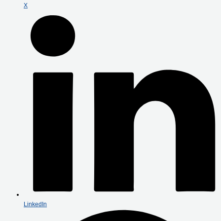
X
LinkedIn