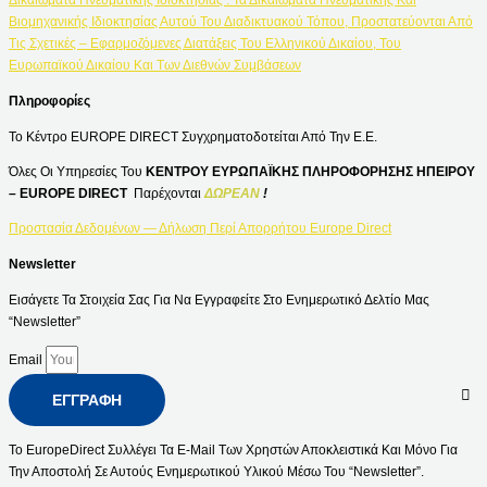
Βιομηχανικής Ιδιοκτησίας Αυτού Του Διαδικτυακού Τόπου, Προστατεύονται Από
Τις Σχετικές – Εφαρμοζόμενες Διατάξεις Του Ελληνικού Δικαίου, Του
Ευρωπαϊκού Δικαίου Και Των Διεθνών Συμβάσεων
Πληροφορίες
Το Κέντρο EUROPE DIRECT Συγχρηματοδοτείται Από Την Ε.Ε.
Όλες Οι Υπηρεσίες Του
ΚΕΝΤΡΟΥ ΕΥΡΩΠΑΪΚΗΣ ΠΛΗΡΟΦΟΡΗΣΗΣ ΗΠΕΙΡΟΥ
– EUROPE DIRECT
Παρέχονται
ΔΩΡΕΑΝ
!
Προστασία Δεδομένων — Δήλωση Περί Απορρήτου Europe Direct
Newsletter
Εισάγετε Τα Στοιχεία Σας Για Να Εγγραφείτε Στο Ενημερωτικό Δελτίο Μας
“Newsletter”
Email
ΕΓΓΡΑΦΉ
Το EuropeDirect Συλλέγει Τα E-Mail Των Χρηστών Αποκλειστικά Και Μόνο Για
Την Αποστολή Σε Αυτούς Ενημερωτικού Υλικού Μέσω Του “Newsletter”.