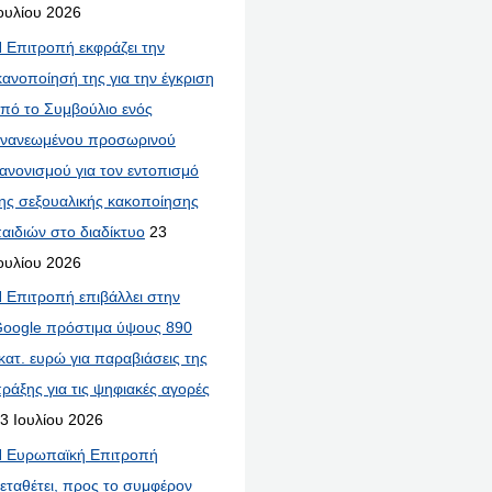
ουλίου 2026
 Επιτροπή εκφράζει την
κανοποίησή της για την έγκριση
πό το Συμβούλιο ενός
νανεωμένου προσωρινού
ανονισμού για τον εντοπισμό
ης σεξουαλικής κακοποίησης
αιδιών στο διαδίκτυο
23
ουλίου 2026
 Επιτροπή επιβάλλει στην
oogle πρόστιμα ύψους 890
κατ. ευρώ για παραβιάσεις της
ράξης για τις ψηφιακές αγορές
3 Ιουλίου 2026
 Ευρωπαϊκή Επιτροπή
εταθέτει, προς το συμφέρον