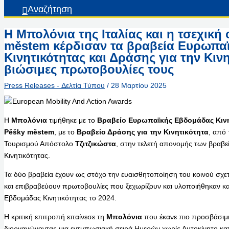
Αναζήτηση
Η Μπολόνια της Ιταλίας και η τσεχικ
městem κέρδισαν τα βραβεία Ευρωπα
Κινητικότητας και Δράσης για την Κινη
βιώσιμες πρωτοβουλίες τους
Press Releases - Δελτία Τύπου
/
28 Μαρτίου 2025
Η
Μπολόνια
τιμήθηκε με το
Βραβείο Ευρωπαϊκής Εβδομάδας Κινη
Pěšky městem
, με το
Βραβείο Δράσης για την Κινητικότητα
, από
Τουρισμού Απόστολο
Τζιτζικώστα
, στην τελετή απονομής των βραβ
Κινητικότητας.
Τα δύο βραβεία έχουν ως στόχο την ευαισθητοποίηση του κοινού σχετι
και επιβραβεύουν πρωτοβουλίες που ξεχωρίζουν και υλοποιήθηκαν κα
Εβδομάδας Κινητικότητας το 2024.
Η κριτική επιτροπή επαίνεσε τη
Μπολόνια
που έκανε πιο προσβάσιμη
διοργανώνοντας μια εντυπωσιακή σειρά Ημερών χωρίς Αυτοκίνητο κατ