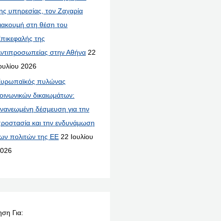
ης υπηρεσίας, τον Ζαχαρία
ιακουμή στη θέση του
πικεφαλής της
ντιπροσωπείας στην Αθήνα
22
ουλίου 2026
υρωπαϊκός πυλώνας
οινωνικών δικαιωμάτων:
νανεωμένη δέσμευση για την
ροστασία και την ενδυνάμωση
ων πολιτών της ΕΕ
22 Ιουλίου
026
ση Για: