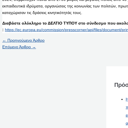
εκπαιδευτικά ιδρύματα, οργανώσεις της κοινωνίας των πολιτών, πρωτ
καταχώρισαν τις δράσεις κινητικότητάς τους.
Διαβάστε ολόκληρο το ΔΕΛΤΙΟ ΤΥΠΟΥ στο σύνδεσμο που ακολο
:
https://ec.europa.eu/commission/presscorner/api/files/document/
←
Προηγούμενο Άρθρο
Επόμενο Άρθρο
→
Πρόσ
Η
π
ε
α