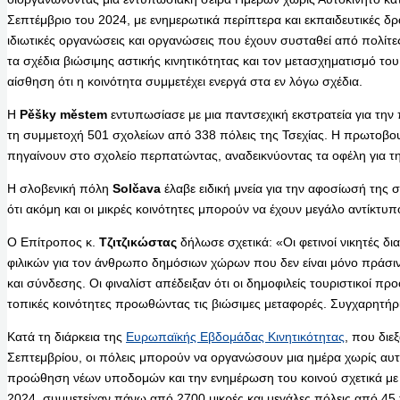
Σεπτέμβριο του 2024, με ενημερωτικά περίπτερα και εκπαιδευτικές δρ
ιδιωτικές οργανώσεις και οργανώσεις που έχουν συσταθεί από πολίτε
τα σχέδια βιώσιμης αστικής κινητικότητας και τον μετασχηματισμό το
αίσθηση ότι η κοινότητα συμμετέχει ενεργά στα εν λόγω σχέδια.
Η
Pěšky městem
εντυπωσίασε με μια παντσεχική εκστρατεία για την
τη συμμετοχή 501 σχολείων από 338 πόλεις της Τσεχίας. Η πρωτοβουλ
πηγαίνουν στο σχολείο περπατώντας, αναδεικνύοντας τα οφέλη για την
Η σλοβενική πόλη
Solčava
έλαβε ειδική μνεία για την αφοσίωσή της 
ότι ακόμη και οι μικρές κοινότητες μπορούν να έχουν μεγάλο αντίκτυπ
Ο Επίτροπος κ.
Τζιτζικώστας
δήλωσε σχετικά: «Οι φετινοί νικητές δ
φιλικών για τον άνθρωπο δημόσιων χώρων που δεν είναι μόνο πράσινο
και σύνδεσης. Οι φιναλίστ απέδειξαν ότι οι δημοφιλείς τουριστικοί π
τοπικές κοινότητες προωθώντας τις βιώσιμες μεταφορές. Συγχαρητήρι
Κατά τη διάρκεια της
Ευρωπαϊκής Εβδομάδας Κινητικότητας
, που διε
Σεπτεμβρίου, οι πόλεις μπορούν να οργανώσουν μια ημέρα χωρίς αυτο
προώθηση νέων υποδομών και την ενημέρωση του κοινού σχετικά με τι
2024, συμμετείχαν πάνω από 2700 μικρές και μεγάλες πόλεις από 45