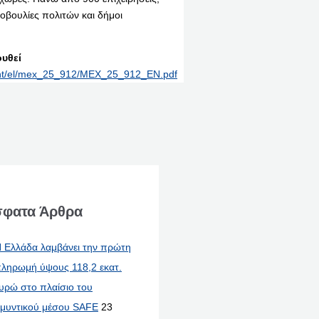
οβουλίες πολιτών και δήμοι
υθεί
print/el/mex_25_912/MEX_25_912_EN.pdf
φατα Άρθρα
 Ελλάδα λαμβάνει την πρώτη
ληρωμή ύψους 118,2 εκατ.
υρώ στο πλαίσιο του
μυντικού μέσου SAFE
23