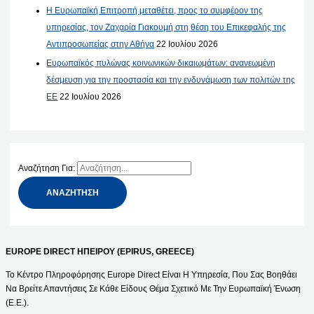
Η Ευρωπαϊκή Επιτροπή μεταθέτει, προς το συμφέρον της
υπηρεσίας, τον Ζαχαρία Γιακουμή στη θέση του Επικεφαλής της
Αντιπροσωπείας στην Αθήνα
22 Ιουλίου 2026
Ευρωπαϊκός πυλώνας κοινωνικών δικαιωμάτων: ανανεωμένη
δέσμευση για την προστασία και την ενδυνάμωση των πολιτών της
ΕΕ
22 Ιουλίου 2026
Αναζήτηση Για:
EUROPE DIRECT ΗΠΕΙΡΟΥ (EPIRUS, GREECE)
Το Κέντρο Πληροφόρησης Europe Direct Είναι Η Υπηρεσία, Που Σας Βοηθάει
Να Βρείτε Απαντήσεις Σε Κάθε Είδους Θέμα Σχετικό Με Την Ευρωπαϊκή Ένωση
(Ε.Ε.).