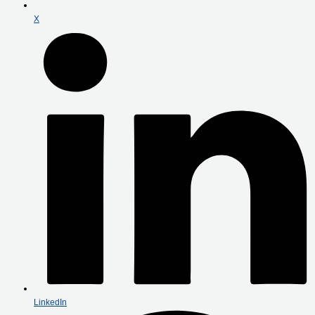
X
LinkedIn