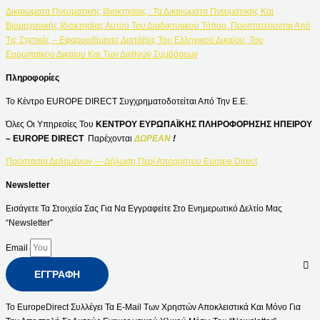
Δικαιώματα Πνευματικής Ιδιοκτησίας : Τα Δικαιώματα Πνευματικής Και
Βιομηχανικής Ιδιοκτησίας Αυτού Του Διαδικτυακού Τόπου, Προστατεύονται Από
Τις Σχετικές – Εφαρμοζόμενες Διατάξεις Του Ελληνικού Δικαίου, Του
Ευρωπαϊκού Δικαίου Και Των Διεθνών Συμβάσεων
Πληροφορίες
Το Κέντρο EUROPE DIRECT Συγχρηματοδοτείται Από Την Ε.Ε.
Όλες Οι Υπηρεσίες Του
ΚΕΝΤΡΟΥ ΕΥΡΩΠΑΪΚΗΣ ΠΛΗΡΟΦΟΡΗΣΗΣ ΗΠΕΙΡΟΥ
– EUROPE DIRECT
Παρέχονται
ΔΩΡΕΑΝ
!
Προστασία Δεδομένων — Δήλωση Περί Απορρήτου Europe Direct
Newsletter
Εισάγετε Τα Στοιχεία Σας Για Να Εγγραφείτε Στο Ενημερωτικό Δελτίο Μας
“Newsletter”
Email
ΕΓΓΡΑΦΉ
Το EuropeDirect Συλλέγει Τα E-Mail Των Χρηστών Αποκλειστικά Και Μόνο Για