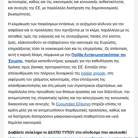
αυτονομίας, καθώς και της οικονομικής και κοινωνικής ανθεκτικότητας
και συνοχής της ΕΕ, με παράλληλη διατήρηση της δημοσιονομικής
βιωσιμότητας.
Η κλιμάκωση των παγκόσμιων εντάσεων, οι αυξημένοι κίνδυνοι για την
ασφάλεια και οι προκλήσεις που σχετίζονται με το κλίμα, παράλληλα με τις
ασταθείς τιμές της ενέργειας και τις συνεχιζόμενες πιέσεις στο κόστος
ζωής, εξακολουθούν να επιβαρύνουν την οικονομία της Ευρώπης,
επηρεάζοντας τόσο τα νοικοκυριά όσο και τις επιχειρήσεις. Ως απάντηση,
αυτή η εαρινή δέσμη, σύμφωνα με την
Πυξίδα Ανταγωνιστικότητας της
Ένωσης
, παρέχει κατευθυντήριες γραμμές για την καθοδήγηση της
δράσης προς βασικές προτεραιότητες της ΕΕ. Εστιάζει στην
απελευθέρωση του πλήρους δυναμικού της
ενιαίας αγοράς
, στη
γεφύρωση του χάσματος καινοτομίας, στην επιτάχυνση της
απανθρακοποίησης και στη μείωση των στρατηγικών εξαρτήσεων, και
παράλληλα στην προώθηση των θέσεων εργασίας και των δεξιοτήτων, την
αντιμετώπιση της στεγαστικής κρίσης και την κατοχύρωση της κοινωνικής
δικαιοσύνης και συνοχής. Το
Ευρωπαϊκό Εξάμηνο
στηρίζει επίσης τα
κράτη μέλη για να αντιμετωπίσουν διαρθρωτικές προκλήσεις, καθώς και
να διατήρηση διατηρήσουν μακροοικονομική σταθερότητα και υγιή
δημόσια οικονομικά.
Διαβάστε ολόκληρο το ΔΕΛΤΙΟ ΤΥΠΟΥ στο σύνδεσμο που ακολουθεί