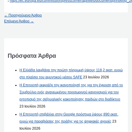
:
https://ec.europa.eu/commission/presscorner/api/files/document/print/el/i
←
Προηγούμενο Άρθρο
Επόμενο Άρθρο
→
Πρόσφατα Άρθρα
Η Ελλάδα λαμβάνει την πρώτη πληρωμή ύψους 118,2 εκατ. ευρώ
στο πλαίσιο του αμυντικού μέσου SAFE
23 Ιουλίου 2026
Η Επιτροπή εκφράζει την ικανοποίησή της για την έγκριση από το
Συμβούλιο ενός ανανεωμένου προσωρινού κανονισμού για τον
εντοπισμό της σεξουαλικής κακοποίησης παιδιών στο διαδίκτυο
23 Ιουλίου 2026
Η Επιτροπή επιβάλλει στην Google πρόστιμα ύψους 890 εκατ.
ευρώ για παραβιάσεις της πράξης για τις ψηφιακές αγορές
23
Ιουλίου 2026