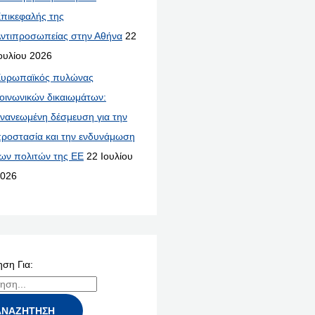
πικεφαλής της
ντιπροσωπείας στην Αθήνα
22
ουλίου 2026
υρωπαϊκός πυλώνας
οινωνικών δικαιωμάτων:
νανεωμένη δέσμευση για την
ροστασία και την ενδυνάμωση
ων πολιτών της ΕΕ
22 Ιουλίου
026
ση Για: