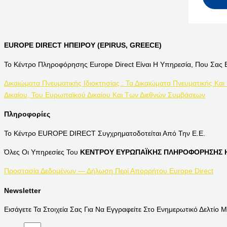
EUROPE DIRECT ΗΠΕΙΡΟΥ (EPIRUS, GREECE)
Το Κέντρο Πληροφόρησης Europe Direct Είναι Η Υπηρεσία, Που Σας 
Δικαιώματα Πνευματικής Ιδιοκτησίας : Τα Δικαιώματα Πνευματικής Και
Δικαίου, Του Ευρωπαϊκού Δικαίου Και Των Διεθνών Συμβάσεων
Πληροφορίες
Το Κέντρο EUROPE DIRECT Συγχρηματοδοτείται Από Την Ε.Ε.
Όλες Οι Υπηρεσίες Του
ΚΕΝΤΡΟΥ ΕΥΡΩΠΑΪΚΗΣ ΠΛΗΡΟΦΟΡΗΣΗΣ Η
Προστασία Δεδομένων — Δήλωση Περί Απορρήτου Europe Direct
Newsletter
Εισάγετε Τα Στοιχεία Σας Για Να Εγγραφείτε Στο Ενημερωτικό Δελτίο Μ