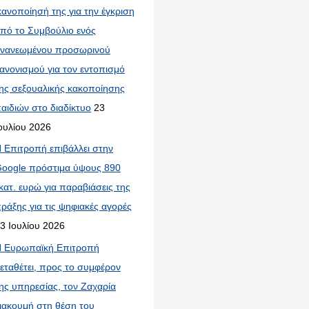
κανοποίησή της για την έγκριση
πό το Συμβούλιο ενός
νανεωμένου προσωρινού
ανονισμού για τον εντοπισμό
ης σεξουαλικής κακοποίησης
αιδιών στο διαδίκτυο
23
ουλίου 2026
 Επιτροπή επιβάλλει στην
oogle πρόστιμα ύψους 890
κατ. ευρώ για παραβιάσεις της
ράξης για τις ψηφιακές αγορές
3 Ιουλίου 2026
 Ευρωπαϊκή Επιτροπή
εταθέτει, προς το συμφέρον
ης υπηρεσίας, τον Ζαχαρία
ιακουμή στη θέση του