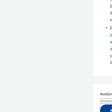
Ε
Α
Ι
Ε
κ
α
π
τ
2
Αναζήτη