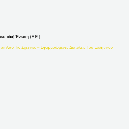
ρωπαϊκή Ένωση (Ε.Ε.).
ται Από Τις Σχετικές – Εφαρμοζόμενες Διατάξεις Του Ελληνικού