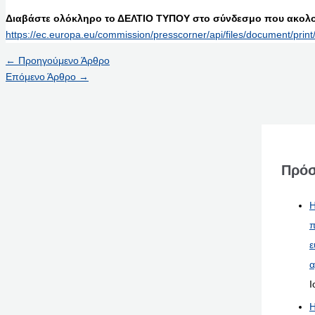
Διαβάστε ολόκληρο το ΔΕΛΤΙΟ ΤΥΠΟΥ στο σύνδεσμο που ακολο
https://ec.europa.eu/commission/presscorner/api/files/document/pri
←
Προηγούμενο Άρθρο
Επόμενο Άρθρο
→
Πρόσ
Η
π
ε
α
Ι
Η