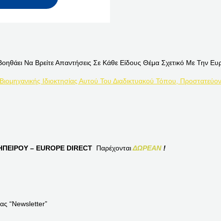
Βοηθάει Να Βρείτε Απαντήσεις Σε Κάθε Είδους Θέμα Σχετικό Με Την Ευ
 Βιομηχανικής Ιδιοκτησίας Αυτού Του Διαδικτυακού Τόπου, Προστατεύον
ΠΕΙΡΟΥ – EUROPE DIRECT
Παρέχονται
ΔΩΡΕΑΝ
!
ας “Newsletter”