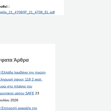
υθεί :
nt/el/ip_21_4708/IP_21_4708_EL.pdf
φατα Άρθρα
 Ελλάδα λαμβάνει την πρώτη
ληρωμή ύψους 118,2 εκατ.
υρώ στο πλαίσιο του
μυντικού μέσου SAFE
23
ουλίου 2026
 Επιτροπή εκφράζει την