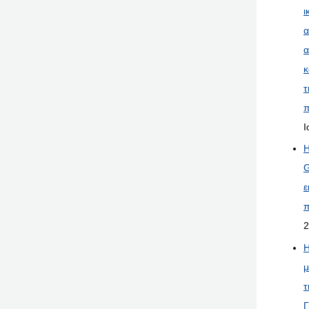
ι
α
α
κ
τ
π
Ι
Η
G
ε
π
2
Η
μ
τ
Γ