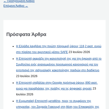
←
Προηγούμενο Άρθρο
Επόμενο Άρθρο
→
Πρόσφατα Άρθρα
Η Ελλάδα λαμβάνει την πρώτη πληρωμή ύψους 118,2 εκατ. ευρώ
στο πλαίσιο του αμυντικού μέσου SAFE
23 Ιουλίου 2026
Η Επιτροπή εκφράζει την ικανοποίησή της για την έγκριση από το
Συμβούλιο ενός ανανεωμένου προσωρινού κανονισμού για τον
εντοπισμό της σεξουαλικής κακοποίησης παιδιών στο διαδίκτυο
23 Ιουλίου 2026
Η Επιτροπή επιβάλλει στην Google πρόστιμα ύψους 890 εκατ.
ευρώ για παραβιάσεις της πράξης για τις ψηφιακές αγορές
23
Ιουλίου 2026
Η Ευρωπαϊκή Επιτροπή μεταθέτει, προς το συμφέρον της
υπηρεσίας, τον Ζαχαρία Γιακουμή στη θέση του Επικεφαλής της