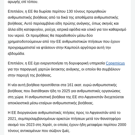
αρωγής επί τόπου.
Επιπλέον, η ΕΕ θα δωρίσει περίπου 130 τόνους προμηθειών
ανθρωπιστικής βοήθειας από τα δικά της αποθέματα ανθρωπιστικής
βοήθειας. Αυτό περιλαμβάνει είδη πρώτης ανάγκης, όπως σκηνές και
άλλα είδη καταφυγίου, ρούχα, ιατρικά εφόδια και υλικό για τον καθαρισμό
του νερού. Οι προμήθειες θα παραδοθούν μέσω δύο
χρηματοδοτούμενων από την ΕΕ ανθρωπιστικών πτήσεων που έχουν
προγραμματιστεί να φτάσουν στην Καμπούλ αργότερα αυτή την
εβδομάδα.
Επιπλέον, η ΕΕ έχει ενεργοποιήσει τη δορυφορική υπηρεσία
Copernicus
για την παραγωγή χαρτών έκτακτης ανάγκης, οι οποίοι θα συμβάλουν
στην παροχή της βοήθειας.
Η νέα αυτή βοήθεια προστίθεται στα 161 εκατ. ευρώ ανθρωπιστικής
βοήθειας που διατέθηκαν ήδη το 2025 για ανθρωπιστικές οργανώσεις
στη χώρα. Η ανθρωπιστική βοήθεια της ΕΕ στο Αφγανιστάν διοχετεύεται
αποκλειστικά μέσω εταίρων ανθρωπιστικής βοήθειας.
Η ΕΕ διοργανώνει ανθρωπιστικές πτήσεις προς το Αφγανιστάν από το
2021, συμπεριλαμβανομένων αρκετών πτήσεων μετά τον θανατηφόρο
σεισμό του 2023 στη Χεράτ, οι οποίες έχουν ήδη μεταφέρει περίπου 2000
τόνους αντικειμένων που σώζουν ζωές.