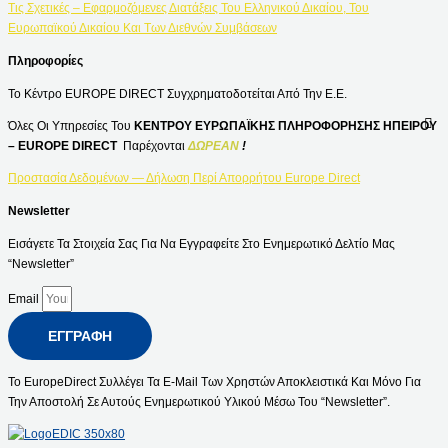
Τις Σχετικές – Εφαρμοζόμενες Διατάξεις Του Ελληνικού Δικαίου, Του
Ευρωπαϊκού Δικαίου Και Των Διεθνών Συμβάσεων
Πληροφορίες
Το Κέντρο EUROPE DIRECT Συγχρηματοδοτείται Από Την Ε.Ε.
Όλες Οι Υπηρεσίες Του
ΚΕΝΤΡΟΥ ΕΥΡΩΠΑΪΚΗΣ ΠΛΗΡΟΦΟΡΗΣΗΣ ΗΠΕΙΡΟΥ
– EUROPE DIRECT
Παρέχονται
ΔΩΡΕΑΝ
!
Προστασία Δεδομένων — Δήλωση Περί Απορρήτου Europe Direct
Newsletter
Εισάγετε Τα Στοιχεία Σας Για Να Εγγραφείτε Στο Ενημερωτικό Δελτίο Μας
“Newsletter”
Email
ΕΓΓΡΑΦΉ
Το EuropeDirect Συλλέγει Τα E-Mail Των Χρηστών Αποκλειστικά Και Μόνο Για
Την Αποστολή Σε Αυτούς Ενημερωτικού Υλικού Μέσω Του “Newsletter”.