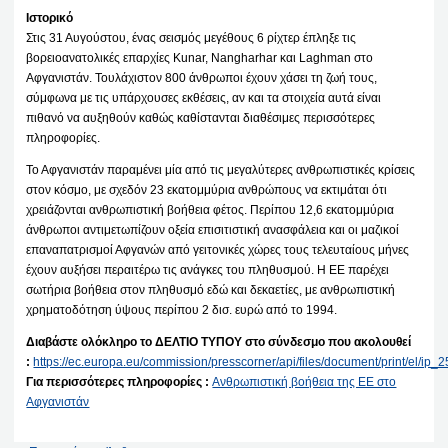
Ιστορικό
Στις 31 Αυγούστου, ένας σεισμός μεγέθους 6 ρίχτερ έπληξε τις
βορειοανατολικές επαρχίες Kunar, Nangharhar και Laghman στο
Αφγανιστάν. Τουλάχιστον 800 άνθρωποι έχουν χάσει τη ζωή τους,
σύμφωνα με τις υπάρχουσες εκθέσεις, αν και τα στοιχεία αυτά είναι
πιθανό να αυξηθούν καθώς καθίστανται διαθέσιμες περισσότερες
πληροφορίες.
Το Αφγανιστάν παραμένει μία από τις μεγαλύτερες ανθρωπιστικές κρίσεις
στον κόσμο, με σχεδόν 23 εκατομμύρια ανθρώπους να εκτιμάται ότι
χρειάζονται ανθρωπιστική βοήθεια φέτος. Περίπου 12,6 εκατομμύρια
άνθρωποι αντιμετωπίζουν οξεία επισιτιστική ανασφάλεια και οι μαζικοί
επαναπατρισμοί Αφγανών από γειτονικές χώρες τους τελευταίους μήνες
έχουν αυξήσει περαιτέρω τις ανάγκες του πληθυσμού. Η ΕΕ παρέχει
σωτήρια βοήθεια στον πληθυσμό εδώ και δεκαετίες, με ανθρωπιστική
χρηματοδότηση ύψους περίπου 2 δισ. ευρώ από το 1994.
Διαβάστε ολόκληρο το ΔΕΛΤΙΟ ΤΥΠΟΥ στο σύνδεσμο που ακολουθεί
:
https://ec.europa.eu/commission/presscorner/api/files/document/print/el/i
Για περισσότερες πληροφορίες :
Ανθρωπιστική βοήθεια της ΕΕ στο
Αφγανιστάν