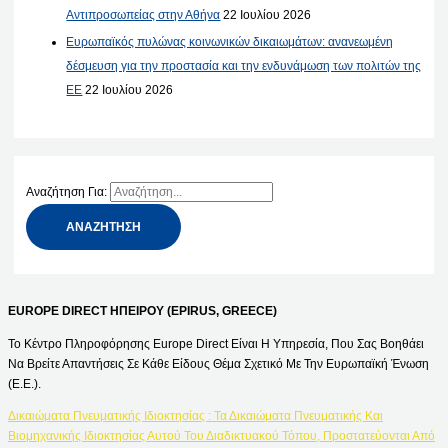
Αντιπροσωπείας στην Αθήνα
22 Ιουλίου 2026
Ευρωπαϊκός πυλώνας κοινωνικών δικαιωμάτων: ανανεωμένη
δέσμευση για την προστασία και την ενδυνάμωση των πολιτών της
ΕΕ
22 Ιουλίου 2026
Αναζήτηση Για:
EUROPE DIRECT ΗΠΕΙΡΟΥ (EPIRUS, GREECE)
Το Κέντρο Πληροφόρησης Europe Direct Είναι Η Υπηρεσία, Που Σας Βοηθάει
Να Βρείτε Απαντήσεις Σε Κάθε Είδους Θέμα Σχετικό Με Την Ευρωπαϊκή Ένωση
(Ε.Ε.).
Δικαιώματα Πνευματικής Ιδιοκτησίας : Τα Δικαιώματα Πνευματικής Και
Βιομηχανικής Ιδιοκτησίας Αυτού Του Διαδικτυακού Τόπου, Προστατεύονται Από