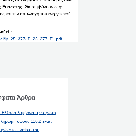
ης Ευρώπης
. Θα συμβάλουν στην
ας και την απαλλαγή του ενεργειακού
υθεί :
nt/el/ip_25_377/IP_25_377_EL.pdf
φατα Άρθρα
 Ελλάδα λαμβάνει την πρώτη
ληρωμή ύψους 118,2 εκατ.
υρώ στο πλαίσιο του