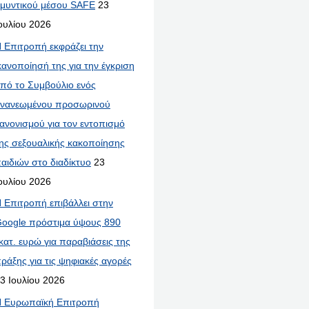
μυντικού μέσου SAFE
23
ουλίου 2026
 Επιτροπή εκφράζει την
κανοποίησή της για την έγκριση
πό το Συμβούλιο ενός
νανεωμένου προσωρινού
ανονισμού για τον εντοπισμό
ης σεξουαλικής κακοποίησης
αιδιών στο διαδίκτυο
23
ουλίου 2026
 Επιτροπή επιβάλλει στην
oogle πρόστιμα ύψους 890
κατ. ευρώ για παραβιάσεις της
ράξης για τις ψηφιακές αγορές
3 Ιουλίου 2026
 Ευρωπαϊκή Επιτροπή