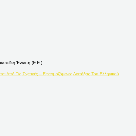
ρωπαϊκή Ένωση (Ε.Ε.).
ται Από Τις Σχετικές – Εφαρμοζόμενες Διατάξεις Του Ελληνικού