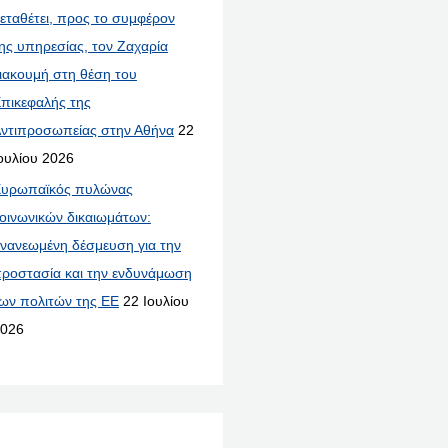
εταθέτει, προς το συμφέρον
ης υπηρεσίας, τον Ζαχαρία
ιακουμή στη θέση του
πικεφαλής της
ντιπροσωπείας στην Αθήνα
22
ουλίου 2026
υρωπαϊκός πυλώνας
οινωνικών δικαιωμάτων:
νανεωμένη δέσμευση για την
ροστασία και την ενδυνάμωση
ων πολιτών της ΕΕ
22 Ιουλίου
026