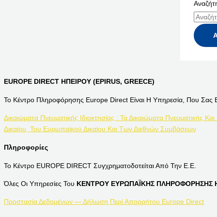
Αναζήτη
EUROPE DIRECT ΗΠΕΙΡΟΥ (EPIRUS, GREECE)
Το Κέντρο Πληροφόρησης Europe Direct Είναι Η Υπηρεσία, Που Σας 
Δικαιώματα Πνευματικής Ιδιοκτησίας : Τα Δικαιώματα Πνευματικής Και
Δικαίου, Του Ευρωπαϊκού Δικαίου Και Των Διεθνών Συμβάσεων
Πληροφορίες
Το Κέντρο EUROPE DIRECT Συγχρηματοδοτείται Από Την Ε.Ε.
Όλες Οι Υπηρεσίες Του
ΚΕΝΤΡΟΥ ΕΥΡΩΠΑΪΚΗΣ ΠΛΗΡΟΦΟΡΗΣΗΣ Η
Προστασία Δεδομένων — Δήλωση Περί Απορρήτου Europe Direct