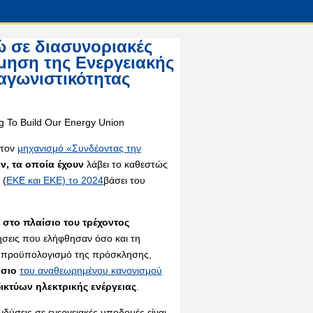
ώ σε διασυνοριακές
μηση της Ενεργειακής
αγωνιστικότητας
 τον
μηχανισμό «Συνδέοντας την
, τα οποία έχουν
λάβει το καθεστώς
(
ΕΚΕ και ΕΚΕ) το 2024
βάσει του
στο πλαίσιο του τρέχοντος
τήσεις που ελήφθησαν όσο και τη
κό προϋπολογισμό της πρόσκλησης,
ίσιο
του αναθεωρημένου κανονισμού
ικτύων ηλεκτρικής ενέργειας
.
ενδύσεις σε ενεργειακές υποδομές είναι