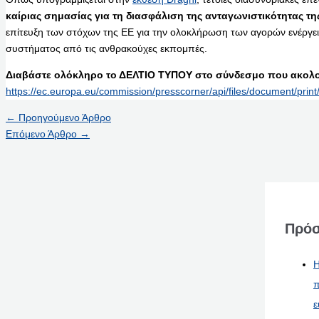
καίριας σημασίας για τη διασφάλιση της ανταγωνιστικότητας τ
επίτευξη των στόχων της ΕΕ για την ολοκλήρωση των αγορών ενέργει
συστήματος από τις ανθρακούχες εκπομπές.
Διαβάστε ολόκληρο το ΔΕΛΤΙΟ ΤΥΠΟΥ στο σύνδεσμο που ακολο
https://ec.europa.eu/commission/presscorner/api/files/document/pri
←
Προηγούμενο Άρθρο
Επόμενο Άρθρο
→
Πρόσ
Η
π
ε