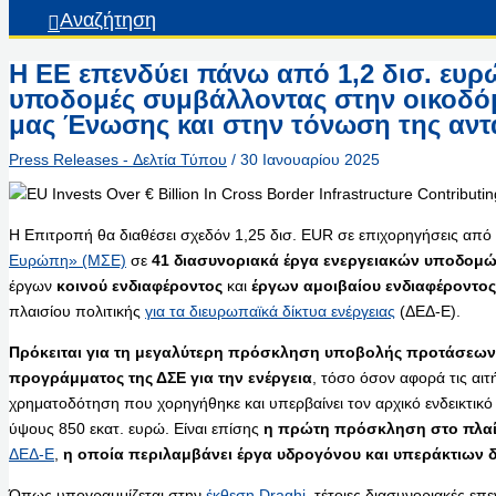
Αναζήτηση
Η ΕΕ επενδύει πάνω από 1,2 δισ. ευρ
υποδομές συμβάλλοντας στην οικοδό
μας Ένωσης και στην τόνωση της αντ
Press Releases - Δελτία Τύπου
/
30 Ιανουαρίου 2025
Η Επιτροπή θα διαθέσει σχεδόν 1,25 δισ. EUR σε επιχορηγήσεις από
Ευρώπη» (ΜΣΕ)
σε
41 διασυνοριακά έργα ενεργειακών υποδομών
έργων
κοινού ενδιαφέροντος
και
έργων αμοιβαίου ενδιαφέροντος
πλαισίου πολιτικής
για τα διευρωπαϊκά δίκτυα ενέργειας
(ΔΕΔ-Ε).
Πρόκειται για τη μεγαλύτερη πρόσκληση υποβολής προτάσεων 
προγράμματος της ΔΣΕ για την ενέργεια
, τόσο όσον αφορά τις αι
χρηματοδότηση που χορηγήθηκε και υπερβαίνει τον αρχικό ενδεικτι
ύψους 850 εκατ. ευρώ. Είναι επίσης
η πρώτη πρόσκληση στο πλα
ΔΕΔ-Ε
,
η οποία περιλαμβάνει έργα υδρογόνου και υπεράκτιων δ
Όπως υπογραμμίζεται στην
έκθεση Draghi
, τέτοιες διασυνοριακές επ