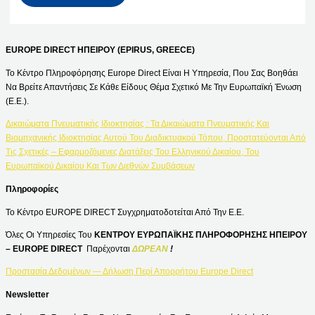
EUROPE DIRECT ΗΠΕΙΡΟΥ (EPIRUS, GREECE)
Το Κέντρο Πληροφόρησης Europe Direct Είναι Η Υπηρεσία, Που Σας Βοηθάει
Να Βρείτε Απαντήσεις Σε Κάθε Είδους Θέμα Σχετικό Με Την Ευρωπαϊκή Ένωση
(Ε.Ε.).
Δικαιώματα Πνευματικής Ιδιοκτησίας : Τα Δικαιώματα Πνευματικής Και
Βιομηχανικής Ιδιοκτησίας Αυτού Του Διαδικτυακού Τόπου, Προστατεύονται Από
Τις Σχετικές – Εφαρμοζόμενες Διατάξεις Του Ελληνικού Δικαίου, Του
Ευρωπαϊκού Δικαίου Και Των Διεθνών Συμβάσεων
Πληροφορίες
Το Κέντρο EUROPE DIRECT Συγχρηματοδοτείται Από Την Ε.Ε.
Όλες Οι Υπηρεσίες Του
ΚΕΝΤΡΟΥ ΕΥΡΩΠΑΪΚΗΣ ΠΛΗΡΟΦΟΡΗΣΗΣ ΗΠΕΙΡΟΥ
– EUROPE DIRECT
Παρέχονται
ΔΩΡΕΑΝ
!
Προστασία Δεδομένων — Δήλωση Περί Απορρήτου Europe Direct
Newsletter