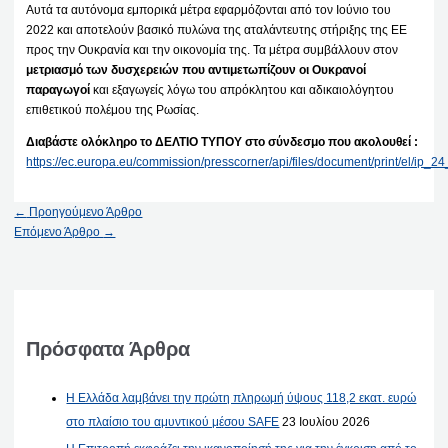
Αυτά τα αυτόνομα εμπορικά μέτρα εφαρμόζονται από τον Ιούνιο του
2022 και αποτελούν βασικό πυλώνα της αταλάντευτης στήριξης της ΕΕ
προς την Ουκρανία και την οικονομία της. Τα μέτρα συμβάλλουν στον
μετριασμό των δυσχερειών που αντιμετωπίζουν οι Ουκρανοί
παραγωγοί
και εξαγωγείς λόγω του απρόκλητου και αδικαιολόγητου
επιθετικού πολέμου της Ρωσίας.
Διαβάστε ολόκληρο το ΔΕΛΤΙΟ ΤΥΠΟΥ στο σύνδεσμο που ακολουθεί :
https://ec.europa.eu/commission/presscorner/api/files/document/print/el/ip
←
Προηγούμενο Άρθρο
Επόμενο Άρθρο
→
Πρόσφατα Άρθρα
Η Ελλάδα λαμβάνει την πρώτη πληρωμή ύψους 118,2 εκατ. ευρώ
στο πλαίσιο του αμυντικού μέσου SAFE
23 Ιουλίου 2026