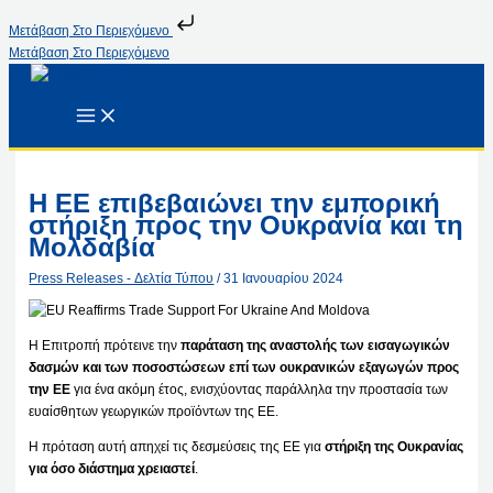
Μετάβαση Στο Περιεχόμενο
Μετάβαση Στο Περιεχόμενο
Η ΕΕ επιβεβαιώνει την εμπορική
στήριξη προς την Ουκρανία και τη
Μολδαβία
Press Releases - Δελτία Τύπου
/
31 Ιανουαρίου 2024
Η Επιτροπή πρότεινε την
παράταση της αναστολής των εισαγωγικών
δασμών και των ποσοστώσεων επί των ουκρανικών εξαγωγών προς
την ΕΕ
για ένα ακόμη έτος, ενισχύοντας παράλληλα την προστασία των
ευαίσθητων γεωργικών προϊόντων της ΕΕ.
Η πρόταση αυτή απηχεί τις δεσμεύσεις της ΕΕ για
στήριξη της Ουκρανίας
για όσο διάστημα χρειαστεί
.