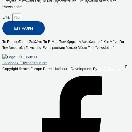
Εισάγετε Τα Στοιχεία Σας Για Να Εγγραφείτε Στο Ενημερωτικό Δελτίο Μας
“Newsletter”
Email
ΕΓΓΡΑΦΉ
Το EuropeDirect Συλλέγει Τα E-Mail Των Χρηστών Αποκλειστικά Και Μόνο Για
Την Αποστολή Σε Αυτούς Ενημερωτικού Υλικού Μέσω Του “Newsletter”.
Facebook-F
Twitter
Youtube
Copyright ©
Europe Direct Ηπείρου – Development By
ACID Design
2026