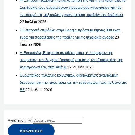
Η Επιτροπή εκφράζει την ικανοποίησή της για την έγκριση από το
Συμβούλιο ενός ανανεωμένου προσωρινού κανονισμού για τον
εντοπισμό της σεξουαλικής κακοποίησης παιδιών στο διαδίκτυο
23 Ιουλίου 2026
Η Επιτροπή επιβάλλει στην Google πρόστιμα ύψους 890 εκατ.
ευρώ για παραβιάσεις της πράξης για τις ψηφιακές αγορές
23
Ιουλίου 2026
Η Ευρωπαϊκή Επιτροπή μεταθέτει, προς το συμφέρον της
υπηρεσίας, τον Ζαχαρία Γιακουμή στη θέση του Επικεφαλής της
Αντιπροσωπείας στην Αθήνα
22 Ιουλίου 2026
Ευρωπαϊκός πυλώνας κοινωνικών δικαιωμάτων: ανανεωμένη
δέσμευση για την προστασία και την ενδυνάμωση των πολιτών της
ΕΕ
22 Ιουλίου 2026
Αναζήτηση Για: