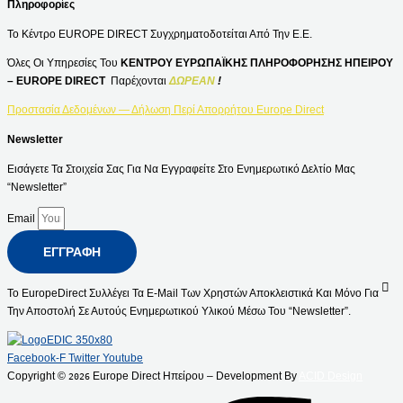
Πληροφορίες
Το Κέντρο EUROPE DIRECT Συγχρηματοδοτείται Από Την Ε.Ε.
Όλες Οι Υπηρεσίες Του
ΚΕΝΤΡΟΥ ΕΥΡΩΠΑΪΚΗΣ ΠΛΗΡΟΦΟΡΗΣΗΣ ΗΠΕΙΡΟΥ
– EUROPE DIRECT
Παρέχονται
ΔΩΡΕΑΝ
!
Προστασία Δεδομένων — Δήλωση Περί Απορρήτου Europe Direct
Newsletter
Εισάγετε Τα Στοιχεία Σας Για Να Εγγραφείτε Στο Ενημερωτικό Δελτίο Μας
“Newsletter”
Email
ΕΓΓΡΑΦΉ
Το EuropeDirect Συλλέγει Τα E-Mail Των Χρηστών Αποκλειστικά Και Μόνο Για
Την Αποστολή Σε Αυτούς Ενημερωτικού Υλικού Μέσω Του “Newsletter”.
Facebook-F
Twitter
Youtube
Copyright ©
Europe Direct Ηπείρου – Development By
ACID Design
2026