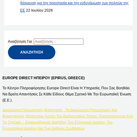
δέσμευση για την προστασία και την ενδυνάμωση των πολιτών της
ΕΕ
22 Ιουλίου 2026
Αναζήτηση Για:
EUROPE DIRECT ΗΠΕΙΡΟΥ (EPIRUS, GREECE)
Το Κέντρο Πληροφόρησης Europe Direct Είναι Η Υπηρεσία, Που Σας Βοηθάει
Να Βρείτε Απαντήσεις Σε Κάθε Είδους Θέμα Σχετικό Με Την Ευρωπαϊκή Ένωση
(Ε.Ε.).
Δικαιώματα Πνευματικής Ιδιοκτησίας : Τα Δικαιώματα Πνευματικής Και
Βιομηχανικής Ιδιοκτησίας Αυτού Του Διαδικτυακού Τόπου, Προστατεύονται Από
Τις Σχετικές – Εφαρμοζόμενες Διατάξεις Του Ελληνικού Δικαίου, Του
Ευρωπαϊκού Δικαίου Και Των Διεθνών Συμβάσεων