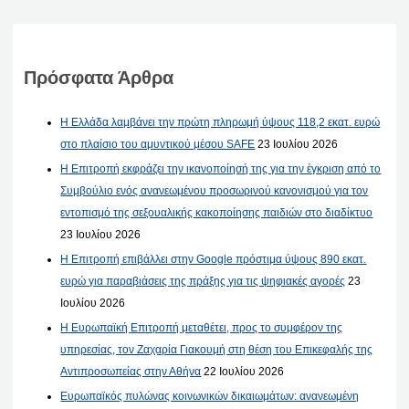
Πρόσφατα Άρθρα
Η Ελλάδα λαμβάνει την πρώτη πληρωμή ύψους 118,2 εκατ. ευρώ
στο πλαίσιο του αμυντικού μέσου SAFE
23 Ιουλίου 2026
Η Επιτροπή εκφράζει την ικανοποίησή της για την έγκριση από το
Συμβούλιο ενός ανανεωμένου προσωρινού κανονισμού για τον
εντοπισμό της σεξουαλικής κακοποίησης παιδιών στο διαδίκτυο
23 Ιουλίου 2026
Η Επιτροπή επιβάλλει στην Google πρόστιμα ύψους 890 εκατ.
ευρώ για παραβιάσεις της πράξης για τις ψηφιακές αγορές
23
Ιουλίου 2026
Η Ευρωπαϊκή Επιτροπή μεταθέτει, προς το συμφέρον της
υπηρεσίας, τον Ζαχαρία Γιακουμή στη θέση του Επικεφαλής της
Αντιπροσωπείας στην Αθήνα
22 Ιουλίου 2026
Ευρωπαϊκός πυλώνας κοινωνικών δικαιωμάτων: ανανεωμένη