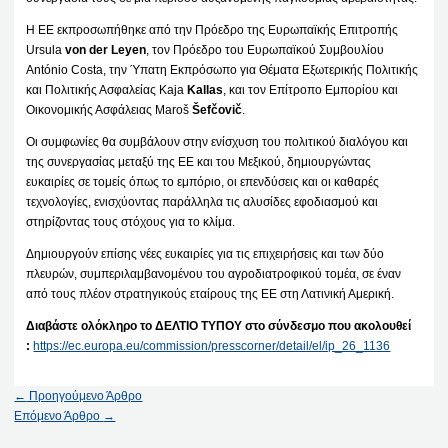
Η ΕΕ εκπροσωπήθηκε από την Πρόεδρο της Ευρωπαϊκής Επιτροπής
Ursula
von der Leyen
, τον Πρόεδρο του Ευρωπαϊκού Συμβουλίου
António Costa, την Ύπατη Εκπρόσωπο για Θέματα Εξωτερικής Πολιτικής
και Πολιτικής Ασφαλείας Kaja
Kallas
, και τον Επίτροπο Εμπορίου και
Οικονομικής Ασφάλειας Maroš
Šefčovič
.
Οι συμφωνίες θα συμβάλουν στην ενίσχυση του πολιτικού διαλόγου και
της συνεργασίας μεταξύ της ΕΕ και του Μεξικού, δημιουργώντας
ευκαιρίες σε τομείς όπως το εμπόριο, οι επενδύσεις και οι καθαρές
τεχνολογίες, ενισχύοντας παράλληλα τις αλυσίδες εφοδιασμού και
στηρίζοντας τους στόχους για το κλίμα.
Δημιουργούν επίσης νέες ευκαιρίες για τις επιχειρήσεις και των δύο
πλευρών, συμπεριλαμβανομένου του αγροδιατροφικού τομέα, σε έναν
από τους πλέον στρατηγικούς εταίρους της ΕΕ στη Λατινική Αμερική.
Διαβάστε ολόκληρο το ΔΕΛΤΙΟ ΤΥΠΟΥ στο σύνδεσμο που ακολουθεί
:
https://ec.europa.eu/commission/presscorner/detail/el/ip_26_1136
←
Προηγούμενο Άρθρο
Επόμενο Άρθρο
→