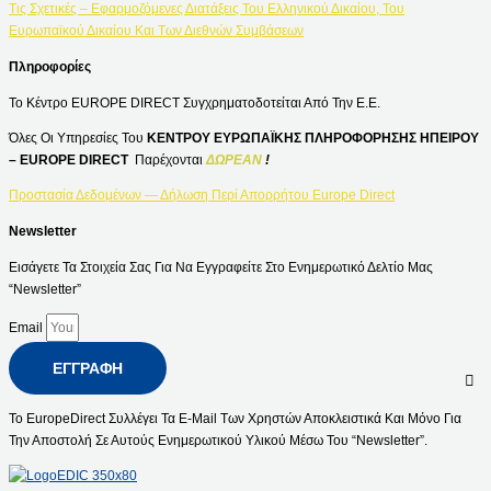
Τις Σχετικές – Εφαρμοζόμενες Διατάξεις Του Ελληνικού Δικαίου, Του
Ευρωπαϊκού Δικαίου Και Των Διεθνών Συμβάσεων
Πληροφορίες
Το Κέντρο EUROPE DIRECT Συγχρηματοδοτείται Από Την Ε.Ε.
Όλες Οι Υπηρεσίες Του
ΚΕΝΤΡΟΥ ΕΥΡΩΠΑΪΚΗΣ ΠΛΗΡΟΦΟΡΗΣΗΣ ΗΠΕΙΡΟΥ
– EUROPE DIRECT
Παρέχονται
ΔΩΡΕΑΝ
!
Προστασία Δεδομένων — Δήλωση Περί Απορρήτου Europe Direct
Newsletter
Εισάγετε Τα Στοιχεία Σας Για Να Εγγραφείτε Στο Ενημερωτικό Δελτίο Μας
“Newsletter”
Email
ΕΓΓΡΑΦΉ
Το EuropeDirect Συλλέγει Τα E-Mail Των Χρηστών Αποκλειστικά Και Μόνο Για
Την Αποστολή Σε Αυτούς Ενημερωτικού Υλικού Μέσω Του “Newsletter”.