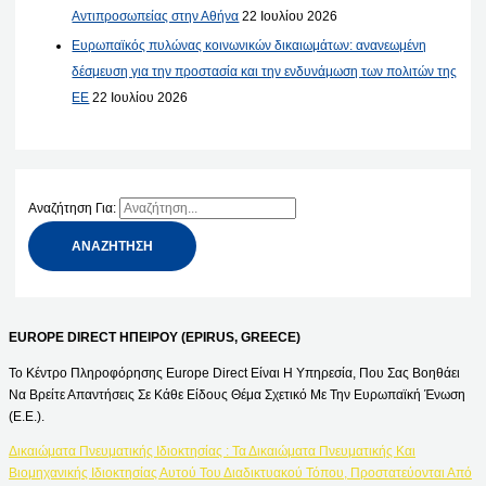
Αντιπροσωπείας στην Αθήνα
22 Ιουλίου 2026
Ευρωπαϊκός πυλώνας κοινωνικών δικαιωμάτων: ανανεωμένη
δέσμευση για την προστασία και την ενδυνάμωση των πολιτών της
ΕΕ
22 Ιουλίου 2026
Αναζήτηση Για:
EUROPE DIRECT ΗΠΕΙΡΟΥ (EPIRUS, GREECE)
Το Κέντρο Πληροφόρησης Europe Direct Είναι Η Υπηρεσία, Που Σας Βοηθάει
Να Βρείτε Απαντήσεις Σε Κάθε Είδους Θέμα Σχετικό Με Την Ευρωπαϊκή Ένωση
(Ε.Ε.).
Δικαιώματα Πνευματικής Ιδιοκτησίας : Τα Δικαιώματα Πνευματικής Και
Βιομηχανικής Ιδιοκτησίας Αυτού Του Διαδικτυακού Τόπου, Προστατεύονται Από