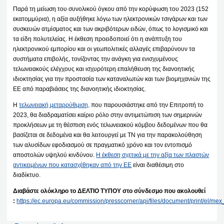
Παρά τη μείωση του συνολικού όγκου από την κορύφωση του 2023 (152
εκατομμύρια), η αξία αυξήθηκε λόγω των ηλεκτρονικών τσιγάρων και των
συσκευών ατμίσματος και των ακριβότερων ειδών, όπως το λογισμικό και
τα είδη πολυτελείας. Η έκθεση προειδοποιεί ότι η ανάπτυξη του
ηλεκτρονικού εμπορίου και οι γεωπολιτικές αλλαγές επιβαρύνουν τα
συστήματα επιβολής, τονίζοντας την ανάγκη για ενισχυμένους
τελωνειακούς ελέγχους και ισχυρότερη επαλήθευση της διανοητικής
ιδιοκτησίας για την προστασία των καταναλωτών και των βιομηχανιών της
ΕΕ από παραβιάσεις της διανοητικής ιδιοκτησίας.
Η
τελωνειακή μεταρρύθμιση,
που παρουσιάστηκε από την Επιτροπή το
2023, θα διαδραματίσει καίριο ρόλο στην αντιμετώπιση των σημερινών
προκλήσεων με τη θέσπιση ενός τελωνειακού κόμβου δεδομένων που θα
βασίζεται σε δεδομένα και θα λειτουργεί με ΤΝ για την παρακολούθηση
των αλυσίδων εφοδιασμού σε πραγματικό χρόνο και τον εντοπισμό
αποστολών υψηλού κινδύνου.
Η έκθεση σχετικά με την αξία των πλαστών
αντικειμένων που κατασχέθηκαν από την ΕΕ
είναι διαθέσιμη στο
διαδίκτυο.
Διαβάστε ολόκληρο το ΔΕΛΤΙΟ ΤΥΠΟΥ στο σύνδεσμο που ακολουθεί
:
https://ec.europa.eu/commission/presscorner/api/files/document/print/el