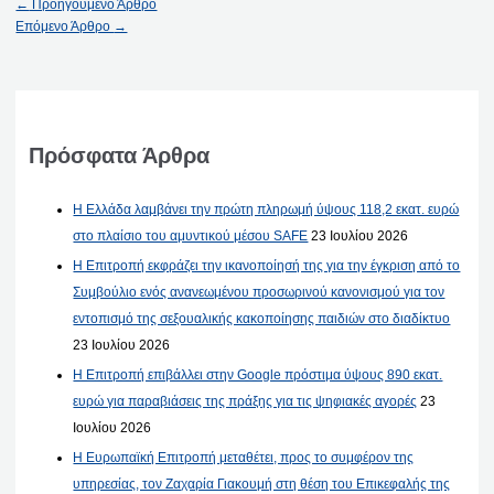
←
Προηγούμενο Άρθρο
Επόμενο Άρθρο
→
Πρόσφατα Άρθρα
Η Ελλάδα λαμβάνει την πρώτη πληρωμή ύψους 118,2 εκατ. ευρώ
στο πλαίσιο του αμυντικού μέσου SAFE
23 Ιουλίου 2026
Η Επιτροπή εκφράζει την ικανοποίησή της για την έγκριση από το
Συμβούλιο ενός ανανεωμένου προσωρινού κανονισμού για τον
εντοπισμό της σεξουαλικής κακοποίησης παιδιών στο διαδίκτυο
23 Ιουλίου 2026
Η Επιτροπή επιβάλλει στην Google πρόστιμα ύψους 890 εκατ.
ευρώ για παραβιάσεις της πράξης για τις ψηφιακές αγορές
23
Ιουλίου 2026
Η Ευρωπαϊκή Επιτροπή μεταθέτει, προς το συμφέρον της
υπηρεσίας, τον Ζαχαρία Γιακουμή στη θέση του Επικεφαλής της