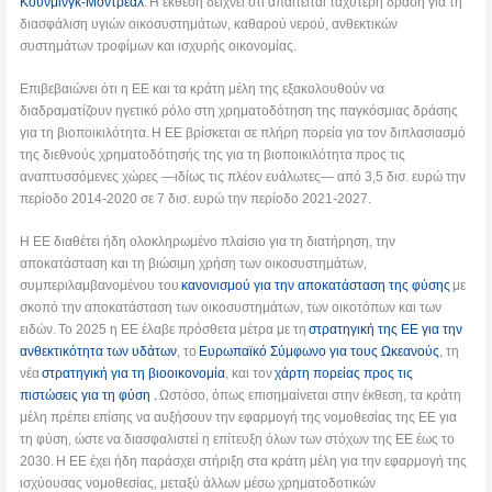
Κουνμίνγκ-Μόντρεαλ
. Η έκθεση δείχνει ότι απαιτείται ταχύτερη δράση για τη
διασφάλιση υγιών οικοσυστημάτων, καθαρού νερού, ανθεκτικών
συστημάτων τροφίμων και ισχυρής οικονομίας.
Επιβεβαιώνει ότι η ΕΕ και τα κράτη μέλη της εξακολουθούν να
διαδραματίζουν ηγετικό ρόλο στη χρηματοδότηση της παγκόσμιας δράσης
για τη βιοποικιλότητα. Η ΕΕ βρίσκεται σε πλήρη πορεία για τον διπλασιασμό
της διεθνούς χρηματοδότησής της για τη βιοποικιλότητα προς τις
αναπτυσσόμενες χώρες —ιδίως τις πλέον ευάλωτες— από 3,5 δισ. ευρώ την
περίοδο 2014-2020 σε 7 δισ. ευρώ την περίοδο 2021-2027.
Η ΕΕ διαθέτει ήδη ολοκληρωμένο πλαίσιο για τη διατήρηση, την
αποκατάσταση και τη βιώσιμη χρήση των οικοσυστημάτων,
συμπεριλαμβανομένου του
κανονισμού για την αποκατάσταση της φύσης
με
σκοπό την αποκατάσταση των οικοσυστημάτων, των οικοτόπων και των
ειδών. Το 2025 η ΕΕ έλαβε πρόσθετα μέτρα με τη
στρατηγική της ΕΕ για την
ανθεκτικότητα των υδάτων
, το
Ευρωπαϊκό Σύμφωνο για τους Ωκεανούς
, τη
νέα
στρατηγική για τη βιοοικονομία
, και τον
χάρτη πορείας προς τις
πιστώσεις για τη φύση .
Ωστόσο, όπως επισημαίνεται στην έκθεση, τα κράτη
μέλη πρέπει επίσης να αυξήσουν την εφαρμογή της νομοθεσίας της ΕΕ για
τη φύση, ώστε να διασφαλιστεί η επίτευξη όλων των στόχων της ΕΕ έως το
2030. Η ΕΕ έχει ήδη παράσχει στήριξη στα κράτη μέλη για την εφαρμογή της
ισχύουσας νομοθεσίας, μεταξύ άλλων μέσω χρηματοδοτικών