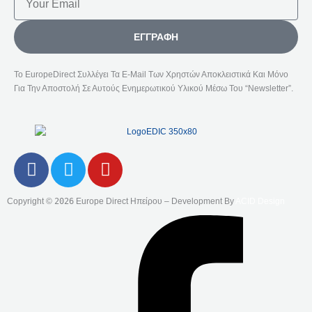
ΕΓΓΡΑΦΉ
Το EuropeDirect Συλλέγει Τα E-Mail Των Χρηστών Αποκλειστικά Και Μόνο
Για Την Αποστολή Σε Αυτούς Ενημερωτικού Υλικού Μέσω Του “Newsletter”.
F
T
Y
A
W
O
C
I
U
Copyright ©
2026
Europe Direct Ηπείρου – Development By
ACID Design
E
T
T
B
T
U
O
E
B
O
R
E
K
-