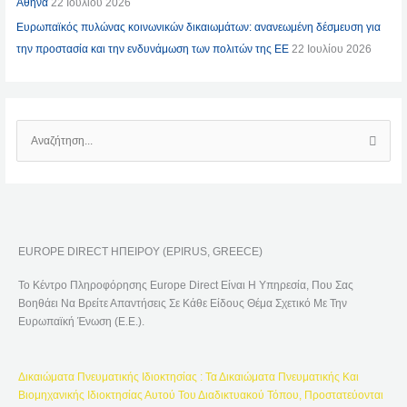
Αθήνα
22 Ιουλίου 2026
Ευρωπαϊκός πυλώνας κοινωνικών δικαιωμάτων: ανανεωμένη δέσμευση για
την προστασία και την ενδυνάμωση των πολιτών της ΕΕ
22 Ιουλίου 2026
Α
Ν
Α
Ζ
Ή
EUROPE DIRECT ΗΠΕΙΡΟΥ (EPIRUS, GREECE)
Τ
Η
Το Κέντρο Πληροφόρησης Europe Direct Είναι Η Υπηρεσία, Που Σας
Σ
Βοηθάει Να Βρείτε Απαντήσεις Σε Κάθε Είδους Θέμα Σχετικό Με Την
Η
Ευρωπαϊκή Ένωση (Ε.Ε.).
Γ
Ι
Δικαιώματα Πνευματικής Ιδιοκτησίας : Τα Δικαιώματα Πνευματικής Και
Α
Βιομηχανικής Ιδιοκτησίας Αυτού Του Διαδικτυακού Τόπου, Προστατεύονται
: