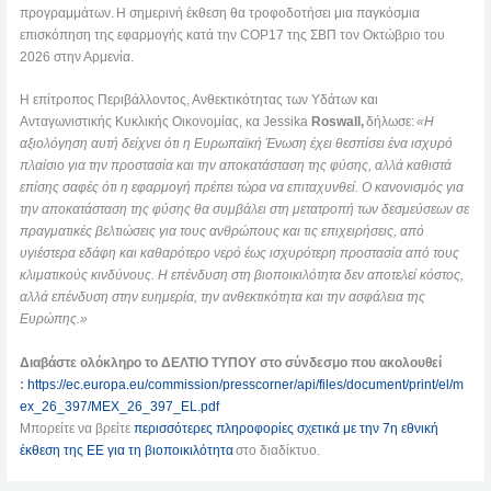
προγραμμάτων. Η σημερινή έκθεση θα τροφοδοτήσει μια παγκόσμια
επισκόπηση της εφαρμογής κατά την COP17 της ΣΒΠ τον Οκτώβριο του
2026 στην Αρμενία.
Η επίτροπος Περιβάλλοντος, Ανθεκτικότητας των Υδάτων και
Ανταγωνιστικής Κυκλικής Οικονομίας, κα Jessika
Roswall,
δήλωσε:
«Η
αξιολόγηση αυτή δείχνει ότι η Ευρωπαϊκή Ένωση έχει θεσπίσει ένα ισχυρό
πλαίσιο για την προστασία και την αποκατάσταση της φύσης, αλλά καθιστά
επίσης σαφές ότι η εφαρμογή πρέπει τώρα να επιταχυνθεί. Ο κανονισμός για
την αποκατάσταση της φύσης θα συμβάλει στη μετατροπή των δεσμεύσεων σε
πραγματικές βελτιώσεις για τους ανθρώπους και τις επιχειρήσεις, από
υγιέστερα εδάφη και καθαρότερο νερό έως ισχυρότερη προστασία από τους
κλιματικούς κινδύνους. Η επένδυση στη βιοποικιλότητα δεν αποτελεί κόστος,
αλλά επένδυση στην ευημερία, την ανθεκτικότητα και την ασφάλεια της
Ευρώπης.»
Διαβάστε ολόκληρο το ΔΕΛΤΙΟ ΤΥΠΟΥ στο σύνδεσμο που ακολουθεί
:
https://ec.europa.eu/commission/presscorner/api/files/document/print/el/m
ex_26_397/MEX_26_397_EL.pdf
Μπορείτε να βρείτε
περισσότερες πληροφορίες σχετικά με την 7η εθνική
έκθεση της ΕΕ για τη βιοποικιλότητα
στο διαδίκτυο.