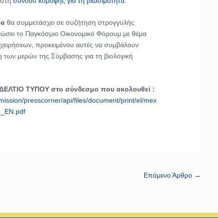
α στη
σύνοδο κορυφής για τη βιωσιμότητα
.
ρα
θα συμμετάσχει σε συζήτηση στρογγυλής
ώσει το Παγκόσμιο Οικονομικό Φόρουμ με θέμα
ιχειρήσεων, προκειμένου αυτές να συμβάλουν
η των μερών της Σύμβασης για τη βιολογική
 ΔΕΛΤΙΟ ΤΥΠΟΥ στο σύνδεσμο που ακολουθεί :
ission/presscorner/api/files/document/print/el/mex
_EN.pdf
Επόμενο Άρθρο
→