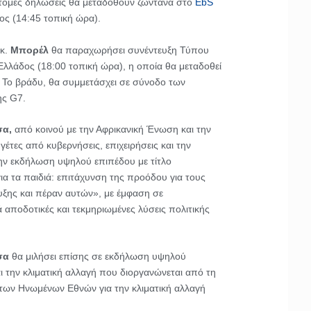
ντομες δηλώσεις θα μεταδοθούν ζωντανά στο
EbS
ος (14:45 τοπική ώρα).
κ.
Μπορέλ
θα παραχωρήσει συνέντευξη Τύπου
Ελλάδος (18:00 τοπική ώρα), η οποία θα μεταδοθεί
. Το βράδυ, θα συμμετάσχει σε σύνοδο των
ης G7.
σα,
από κοινού με την Αφρικανική Ένωση και την
γέτες από κυβερνήσεις, επιχειρήσεις και την
ην εκδήλωση υψηλού επιπέδου με τίτλο
ια τα παιδιά: επιτάχυνση της προόδου για τους
ξης και πέραν αυτών», με έμφαση σε
ά αποδοτικές και τεκμηριωμένες λύσεις πολιτικής
σα
θα μιλήσει επίσης σε εκδήλωση υψηλού
αι την κλιματική αλλαγή που διοργανώνεται από τη
των Ηνωμένων Εθνών για την κλιματική αλλαγή