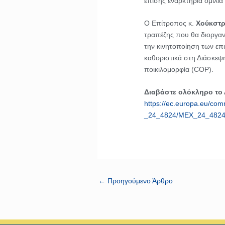
επίσης εναρκτήρια ομιλί
Ο Επίτροπος κ.
Χούκστ
τραπέζης που θα διοργαν
την κινητοποίηση των επ
καθοριστικά στη Διάσκεψ
ποικιλομορφία (COP).
Διαβάστε ολόκληρο το
https://ec.europa.eu/comm
_24_4824/MEX_24_4824
←
Προηγούμενο Άρθρο