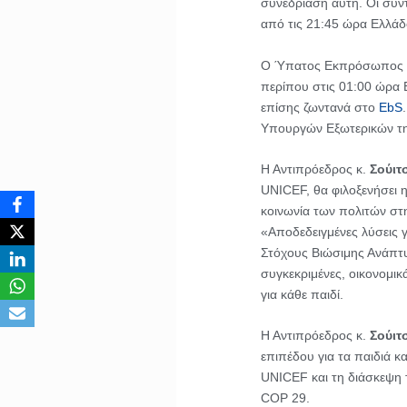
συνεδρίαση αυτή. Οι σύ
από τις 21:45 ώρα Ελλάδ
Ο Ύπατος Εκπρόσωπος 
περίπου στις 01:00 ώρα 
επίσης ζωντανά στο
EbS
Υπουργών Εξωτερικών τ
Η Αντιπρόεδρος κ.
Σούιτ
UNICEF, θα φιλοξενήσει η
κοινωνία των πολιτών στ
«Αποδεδειγμένες λύσεις γ
Στόχους Βιώσιμης Ανάπτυ
συγκεκριμένες, οικονομικ
για κάθε παιδί.
Η Αντιπρόεδρος κ.
Σούιτ
επιπέδου για τα παιδιά κ
UNICEF και τη διάσκεψη 
COP 29.