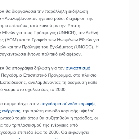
ον
θα διοργανώσει την παράλληλη εκδήλωση
 «Αναλαμβάνοντας ηγετικό ρόλο: διαχείριση της
μιο επίπεδο», από κοινού με την Ύπατη
 Εθνών για τους Πρόσφυγες (UNHCR), τον Διεθνή
ς (ΔΟΜ) και το Γραφείο των Ηνωμένων Εθνών για
κών και την Πρόληψη του Εγκλήματος (UNODC). Η
συγκεντρώσει έντονο πολιτικό ενδιαφέρον.
εν
θα υπογράψει δήλωση για τον
συνασπισμό
 Παγκόσμιο Επισιτιστικό Πρόγραμμα, στο πλαίσιο
Εκπαίδευσης, αναλαμβάνοντας τη δέσμευση κάθε
κό γεύμα στο σχολείο έως το 2030.
α συμμετάσχει στην
παγκόσμια σύνοδο κορυφής
ς ενέργειας
, την πρώτη σύνοδο κορυφής υψηλού
διωτικού τομέα όπου θα συζητηθούν η πρόοδος, οι
εις του τριπλασιασμού της ενέργειας από
γκόσμιο επίπεδο έως το 2030. Θα εκφωνήσει