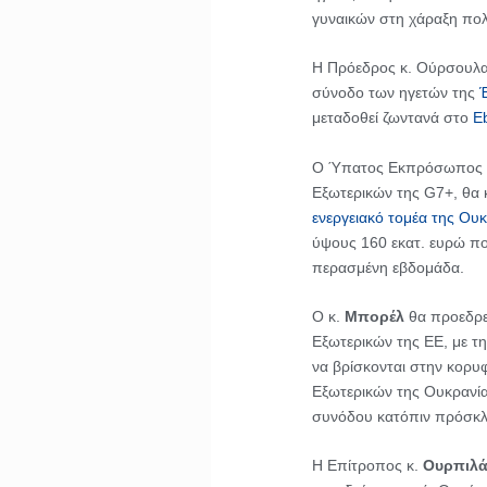
γυναικών στη χάραξη πολι
Η Πρόεδρος κ. Ούρσουλ
σύνοδο των ηγετών της
μεταδοθεί ζωντανά στο
E
Ο Ύπατος Εκπρόσωπος 
Εξωτερικών της G7+, θα 
ενεργειακό τομέα της Ου
ύψους 160 εκατ. ευρώ π
περασμένη εβδομάδα.
Ο κ.
Μπορέλ
θα προεδρε
Εξωτερικών της ΕΕ, με τ
να βρίσκονται στην κορυ
Εξωτερικών της Ουκρανίας
συνόδου κατόπιν πρόσκ
Η Επίτροπος κ.
Ουρπιλά