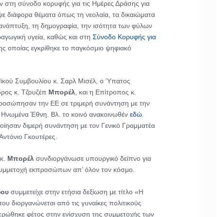
ν στη σύνοδο κορυφής για τις Ημέρες Δράσης για
ψε διάφορα θέματα όπως τη νεολαία, τα δικαιώματα
 ανάπτυξη, τη δημογραφία, την ισότητα των φύλων
ραγωγική υγεία, καθώς και στη
Σύνοδο Κορυφής για
της οποίας εγκρίθηκε το παγκόσμιο ψηφιακό
κού Συμβουλίου κ. Σαρλ Μισέλ, ο Ύπατος
ρος κ. Τζουζέπ
Μπορέλ
, και η Επίτροπος κ.
οσώπησαν την ΕΕ σε τριμερή συνάντηση με την
 Ηνωμένα Έθνη. Βλ. το κοινό ανακοινωθέν
εδώ
.
οίησαν διμερή συνάντηση με τον Γενικό Γραμματέα
ντόνιο Γκουτέρες.
κ.
Μπορέλ
συνδιοργάνωσε υπουργικό δείπνο για
συμμετοχή εκπροσώπων απ’ όλον τον κόσμο.
δου
συμμετείχε στην ετήσια δεξίωση με τίτλο «Η
υ διοργανώνεται από τις γυναίκες πολιτικούς
εντρώθηκε φέτος στην ενίσχυση της συμμετοχής των