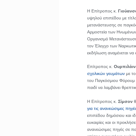
Η Επίτροπος κ.
Γιούανσ
υψηλού επιπέδου με τίτλο
μετανάστευσης σε παγκόσ
Αρμοστεία των Ηνωμένων
Οργανισμό Μετανάστευση
τον Έλεγχο των Ναρκωτι
εκδήλωση αναμένεται να 
Επίτροπος κ.
Ουρπιλάιν
σχολικών γευμάτων
με το
του Παγκόσμιου Φόρουμ 
παιδί να λαμβάνει θρεπτι
Η Επίτροπος κ.
Σίμσον
θ
για τις ανανεώσιμες πηγέ
επιπέδου δημόσιου και ι
ευκαιρίες και οι προκλήσ
ανανεώσιμες πηγές σε πα