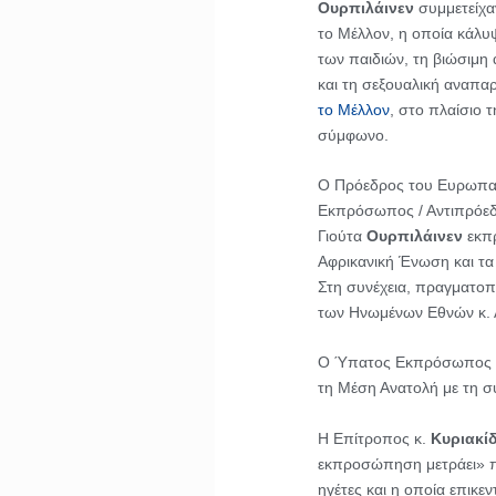
Ουρπιλάινεν
συμμετείχα
το Μέλλον, η οποία κάλυ
των παιδιών, τη βιώσιμη
και τη σεξουαλική αναπα
το Μέλλον
, στο πλαίσιο 
σύμφωνο.
Ο Πρόεδρος του Ευρωπαϊ
Εκπρόσωπος / Αντιπρόεδ
Γιούτα
Ουρπιλάινεν
εκπρ
Αφρικανική Ένωση και τα
Στη συνέχεια, πραγματοπ
των Ηνωμένων Εθνών κ. Α
Ο Ύπατος Εκπρόσωπος 
τη Μέση Ανατολή με τη 
Η Επίτροπος κ.
Κυριακί
εκπροσώπηση μετράει» πο
ηγέτες και η οποία επικ