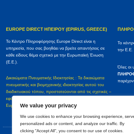
EUROPE DIRECT ΗΠΕΙΡΟΥ (EPIRUS, GREECE)
ΠΛΗΡΟ
Το Κέντρο Πληροφόρησης Europe Direct είναι η
Το κέντ
υπηρεσία, που σας βοηθάει να βρείτε απαντήσεις σε
την Ε.Ε.
κάθε είδους θέμα σχετικό με την Ευρωπαϊκή Ένωση
(Ε.Ε.).
Όλες οι
ΠΛΗΡΟΦ
Δικαιώματα Πνευματικής Ιδιοκτησίας : Τα δικαιώματα
παρέχον
πνευματικής και βιομηχανικής ιδιοκτησίας αυτού του
διαδικτυακού τόπου, προστατεύονται από τις σχετικές –
Προστασ
εφαρμοζόμενες διατάξεις του Ελληνικού δικαίου, του
Europe D
We value your privacy
Ευρωπαϊκού δικαίου και των διεθνών συμβάσεων
We use cookies to enhance your browsing experience, serv
personalized ads or content, and analyze our traffic. By
clicking "Accept All", you consent to our use of cookies.