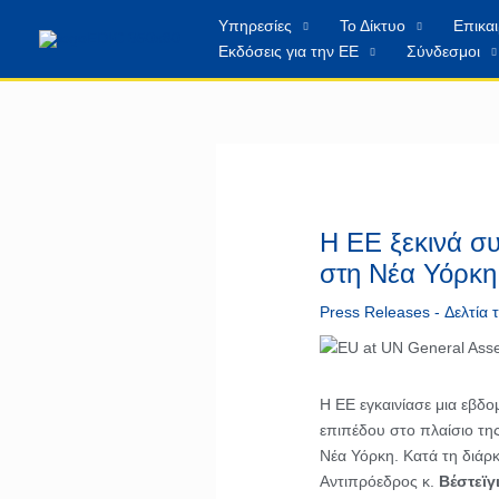
Μετάβαση
περιεχόμενο
Υπηρεσίες
Το Δίκτυο
Επικα
στο
Εκδόσεις για την ΕΕ
Σύνδεσμοι
περιεχόμενο
Η ΕΕ ξεκινά σ
στη Νέα Υόρκη
Press Releases - Δελτία
Η ΕΕ εγκαινίασε μια εβ
επιπέδου στο πλαίσιο τ
Νέα Υόρκη. Κατά τη διάρκ
Αντιπρόεδρος κ.
Βέστεϊγ