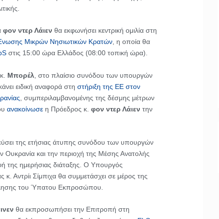
τικής.
α
φον ντερ Λάιεν
θα εκφωνήσει κεντρική ομιλία στη
Ένωσης Μικρών Νησιωτικών Κρατών
, η οποία θα
bS
στις 15:00 ώρα Ελλάδος (08:00 τοπική ώρα).
κ.
Μπορέλ
, στο πλαίσιο συνόδου των υπουργών
κάνει ειδική αναφορά στη
στήριξη της ΕΕ στον
κρανίας
, συμπεριλαμβανομένης της δέσμης μέτρων
ου
ανακοίνωσε
η Πρόεδρος κ.
φον ντερ Λάιεν
την
ύσει της ετήσιας άτυπης συνόδου των υπουργών
ην Ουκρανία και την περιοχή της Μέσης Ανατολής
φή της ημερήσιας διάταξης. Ο Υπουργός
 κ. Αντρίι Σίμπιχα θα συμμετάσχει σε μέρος της
λησης του Ύπατου Εκπροσώπου.
ινεν
θα εκπροσωπήσει την Επιτροπή στη