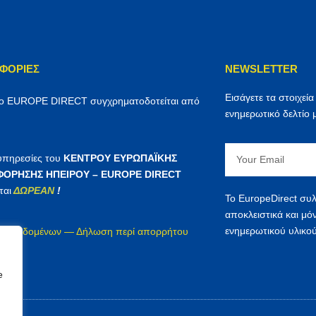
ΦΟΡΊΕΣ
NEWSLETTER
Εισάγετε τα στοιχεία
ρο EUROPE DIRECT συγχρηματοδοτείται από
ενημερωτικό δελτίο 
Email
 υπηρεσίες του
ΚΕΝΤΡΟΥ ΕΥΡΩΠΑΪΚΗΣ
ΟΡΗΣΗΣ ΗΠΕΙΡΟΥ – EUROPE DIRECT
ται
ΔΩΡΕΑΝ
!
Το EuropeDirect συλ
αποκλειστικά και μό
ενημερωτικού υλικού
ία δεδομένων — Δήλωση περί απορρήτου
irect
e