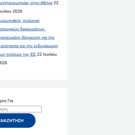
ντιπροσωπείας στην Αθήνα
22
ουλίου 2026
υρωπαϊκός πυλώνας
οινωνικών δικαιωμάτων:
νανεωμένη δέσμευση για την
ροστασία και την ενδυνάμωση
ων πολιτών της ΕΕ
22 Ιουλίου
026
ση Για: