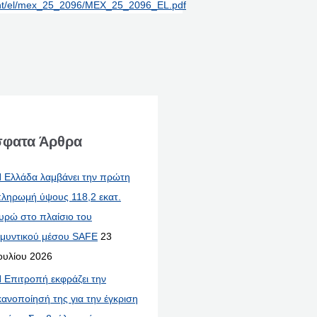
print/el/mex_25_2096/MEX_25_2096_EL.pdf
φατα Άρθρα
 Ελλάδα λαμβάνει την πρώτη
ληρωμή ύψους 118,2 εκατ.
υρώ στο πλαίσιο του
μυντικού μέσου SAFE
23
ουλίου 2026
 Επιτροπή εκφράζει την
κανοποίησή της για την έγκριση