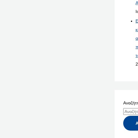
Α
Ι
Ε
κ
α
π
τ
2
Αναζήτη