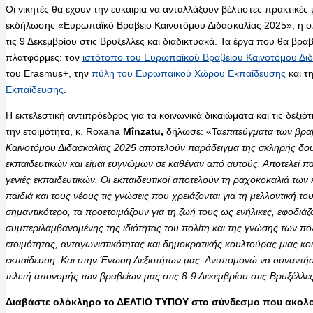
Οι νικητές θα έχουν την ευκαιρία να ανταλλάξουν βέλτιστες πρακτικές 
εκδήλωσης «Ευρωπαϊκό Βραβείο Καινοτόμου Διδασκαλίας 2025», η οπ
τις 9 Δεκεμβρίου στις Βρυξέλλες και διαδικτυακά. Τα έργα που θα β
πλατφόρμες: τον
ιστότοπο του Ευρωπαϊκού Βραβείου Καινοτόμου Δι
του Erasmus+, την
πύλη του Ευρωπαϊκού Χώρου Εκπαίδευσης
και τ
Εκπαίδευσης
.
Η εκτελεστική αντιπρόεδρος για τα κοινωνικά δικαιώματα και τις δεξιότη
την ετοιμότητα, κ. Roxana
Mînzatu,
δήλωσε: «Τα
επιτεύγματα των βρ
Καινοτόμου Διδασκαλίας 2025 αποτελούν παράδειγμα της σκληρής δου
εκπαιδευτικών και είμαι ευγνώμων σε καθέναν από αυτούς. Αποτελεί π
γενιές εκπαιδευτικών. Οι εκπαιδευτικοί αποτελούν τη ραχοκοκαλιά τω
παιδιά και τους νέους τις γνώσεις που χρειάζονται για τη μελλοντική το
σημαντικότερο, τα προετοιμάζουν για τη ζωή τους ως ενήλικες, εφοδιάζο
συμπεριλαμβανομένης της ιδιότητας του πολίτη και της γνώσης των πολ
ετοιμότητας, ανταγωνιστικότητας και δημοκρατικής κουλτούρας μιας κοι
εκπαίδευση. Και στην Ένωση Δεξιοτήτων μας. Ανυπομονώ να συναντ
τελετή απονομής των βραβείων μας στις 8-9 Δεκεμβρίου στις Βρυξέλλε
Διαβάστε ολόκληρο το ΔΕΛΤΙΟ ΤΥΠΟΥ στο σύνδεσμο που ακολο