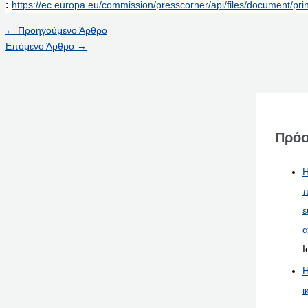
:
https://ec.europa.eu/commission/presscorner/api/files/document/
←
Προηγούμενο Άρθρο
Επόμενο Άρθρο
→
Πρόσ
Η
π
ε
α
Ι
Η
ι