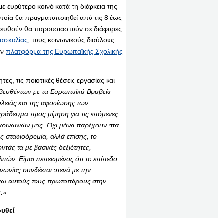
με ευρύτερο κοινό κατά τη διάρκεια της
οία θα πραγματοποιηθεί από τις 8 έως
ραβευθούν θα παρουσιαστούν σε διάφορες
δασκαλίας
, τους κοινωνικούς διαύλους
ην
πλατφόρμα της Ευρωπαϊκής Σχολικής
τες, τις ποιοτικές θέσεις εργασίας και
αβευθέντων με τα Ευρωπαϊκά Βραβεία
λειάς και της αφοσίωσης των
αράδειγμα προς μίμηση για τις επόμενες
ν κοινωνιών μας. Όχι μόνο παρέχουν στα
υς σταδιοδρομία, αλλά επίσης, το
ντάς τα με βασικές δεξιότητες,
ιτών. Είμαι πεπεισμένος ότι το επίπεδο
νωνίας συνδέεται στενά με την
ήσω αυτούς τους πρωτοπόρους στην
ς.»
υθεί