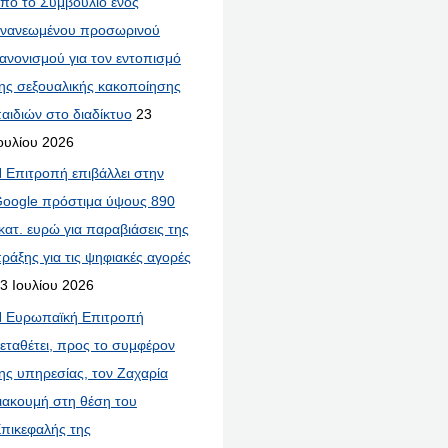
πό το Συμβούλιο ενός
νανεωμένου προσωρινού
ανονισμού για τον εντοπισμό
ης σεξουαλικής κακοποίησης
αιδιών στο διαδίκτυο
23
ουλίου 2026
 Επιτροπή επιβάλλει στην
oogle πρόστιμα ύψους 890
κατ. ευρώ για παραβιάσεις της
ράξης για τις ψηφιακές αγορές
3 Ιουλίου 2026
 Ευρωπαϊκή Επιτροπή
εταθέτει, προς το συμφέρον
ης υπηρεσίας, τον Ζαχαρία
ιακουμή στη θέση του
πικεφαλής της