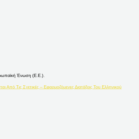
ρωπαϊκή Ένωση (Ε.Ε.).
ται Από Τις Σχετικές – Εφαρμοζόμενες Διατάξεις Του Ελληνικού