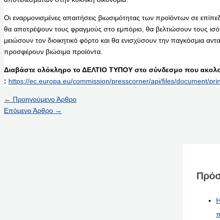
Οι εναρμονισμένες απαιτήσεις βιωσιμότητας των προϊόντων σε επίπεδ
θα αποτρέψουν τους φραγμούς στο εμπόριο, θα βελτιώσουν τους ισό
μειώσουν τον διοικητικό φόρτο και θα ενισχύσουν την παγκόσμια αντ
προσφέρουν βιώσιμα προϊόντα.
Διαβάστε ολόκληρο το ΔΕΛΤΙΟ ΤΥΠΟΥ στο σύνδεσμο που ακολο
:
https://ec.europa.eu/commission/presscorner/api/files/document/pr
←
Προηγούμενο Άρθρο
Επόμενο Άρθρο
→
Πρόσ
Η
π