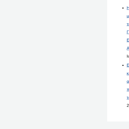
Η
μ
τ
Γ
Ε
Α
Ι
Ε
κ
α
π
τ
2