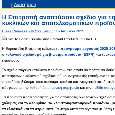
Αναζήτηση
Η Επιτροπή αναπτύσσει σχέδιο για τ
κυκλικών και αποτελεσματικών προϊό
Press Releases - Δελτία Τύπου
/
16 Απριλίου 2025
Η Ευρωπαϊκή Επιτροπή ενέκρινε το
πρόγραμμα εργασίας 2025-20
οικολογικό σχεδιασμό για βιώσιμα προϊόντα (ESPR) και
τον
κανο
επισήμανση.
Το σχέδιο παρέχει κατάλογο προϊόντων στα οποία θα πρέπει να δοθεί
απαιτήσεων οικολογικού σχεδιασμού και ενεργειακής επισήμανσης κατ
προωθήσει βιώσιμα, επισκευάσιμα, κυκλικά και ενεργειακά αποδοτικ
σύμφωνα με την
καθαρή βιομηχανική συμφωνία
και την
πυξίδα ανταγ
Τα προϊόντα προτεραιότητας για τις απαιτήσεις οικολογικού σχεδιασμο
χάλυβας και το αλουμίνιο, τα κλωστοϋφαντουργικά προϊόντα (με
τα ελαστικά και τα στρώματα.
Τα μέτρα αυτά επελέγησαν με βάση τι
αποτελεσμάτων στην κυκλική οικονομία.