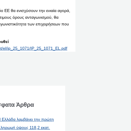
ο ΕΕ θα ενισχύσουν την ενιαία αγορά,
τιμους όρους ανταγωνισμού, θα
αγωνιστικότητα των επιχειρήσεων που
υθεί
int/el/ip_25_1071/IP_25_1071_EL.pdf
φατα Άρθρα
 Ελλάδα λαμβάνει την πρώτη
ληρωμή ύψους 118,2 εκατ.