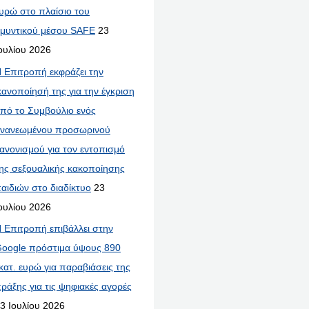
υρώ στο πλαίσιο του
μυντικού μέσου SAFE
23
ουλίου 2026
 Επιτροπή εκφράζει την
κανοποίησή της για την έγκριση
πό το Συμβούλιο ενός
νανεωμένου προσωρινού
ανονισμού για τον εντοπισμό
ης σεξουαλικής κακοποίησης
αιδιών στο διαδίκτυο
23
ουλίου 2026
 Επιτροπή επιβάλλει στην
oogle πρόστιμα ύψους 890
κατ. ευρώ για παραβιάσεις της
ράξης για τις ψηφιακές αγορές
3 Ιουλίου 2026