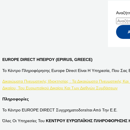
Αναζήτη
EUROPE DIRECT ΗΠΕΙΡΟΥ (EPIRUS, GREECE)
Το Κέντρο Πληροφόρησης Europe Direct Είναι Η Υπηρεσία, Που Σας 
Δικαιώματα Πνευματικής Ιδιοκτησίας : Τα Δικαιώματα Πνευματικής Και
Δικαίου, Του Ευρωπαϊκού Δικαίου Και Των Διεθνών Συμβάσεων
Πληροφορίες
Το Κέντρο EUROPE DIRECT Συγχρηματοδοτείται Από Την Ε.Ε.
Όλες Οι Υπηρεσίες Του
ΚΕΝΤΡΟΥ ΕΥΡΩΠΑΪΚΗΣ ΠΛΗΡΟΦΟΡΗΣΗΣ Η