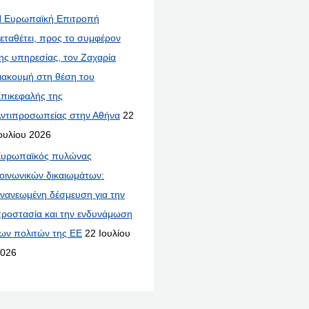
 Ευρωπαϊκή Επιτροπή
εταθέτει, προς το συμφέρον
ης υπηρεσίας, τον Ζαχαρία
ιακουμή στη θέση του
πικεφαλής της
ντιπροσωπείας στην Αθήνα
22
ουλίου 2026
υρωπαϊκός πυλώνας
οινωνικών δικαιωμάτων:
νανεωμένη δέσμευση για την
ροστασία και την ενδυνάμωση
ων πολιτών της ΕΕ
22 Ιουλίου
026