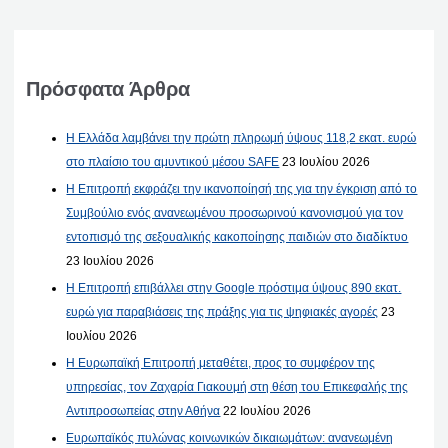
Πρόσφατα Άρθρα
Η Ελλάδα λαμβάνει την πρώτη πληρωμή ύψους 118,2 εκατ. ευρώ
στο πλαίσιο του αμυντικού μέσου SAFE
23 Ιουλίου 2026
Η Επιτροπή εκφράζει την ικανοποίησή της για την έγκριση από το
Συμβούλιο ενός ανανεωμένου προσωρινού κανονισμού για τον
εντοπισμό της σεξουαλικής κακοποίησης παιδιών στο διαδίκτυο
23 Ιουλίου 2026
Η Επιτροπή επιβάλλει στην Google πρόστιμα ύψους 890 εκατ.
ευρώ για παραβιάσεις της πράξης για τις ψηφιακές αγορές
23
Ιουλίου 2026
Η Ευρωπαϊκή Επιτροπή μεταθέτει, προς το συμφέρον της
υπηρεσίας, τον Ζαχαρία Γιακουμή στη θέση του Επικεφαλής της
Αντιπροσωπείας στην Αθήνα
22 Ιουλίου 2026
Ευρωπαϊκός πυλώνας κοινωνικών δικαιωμάτων: ανανεωμένη