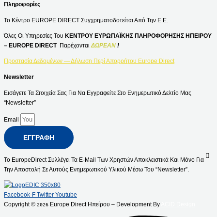
Πληροφορίες
Το Κέντρο EUROPE DIRECT Συγχρηματοδοτείται Από Την Ε.Ε.
Όλες Οι Υπηρεσίες Του
ΚΕΝΤΡΟΥ ΕΥΡΩΠΑΪΚΗΣ ΠΛΗΡΟΦΟΡΗΣΗΣ ΗΠΕΙΡΟΥ
– EUROPE DIRECT
Παρέχονται
ΔΩΡΕΑΝ
!
Προστασία Δεδομένων — Δήλωση Περί Απορρήτου Europe Direct
Newsletter
Εισάγετε Τα Στοιχεία Σας Για Να Εγγραφείτε Στο Ενημερωτικό Δελτίο Μας
“Newsletter”
Email
ΕΓΓΡΑΦΉ
Το EuropeDirect Συλλέγει Τα E-Mail Των Χρηστών Αποκλειστικά Και Μόνο Για
Την Αποστολή Σε Αυτούς Ενημερωτικού Υλικού Μέσω Του “Newsletter”.
Facebook-F
Twitter
Youtube
Copyright ©
Europe Direct Ηπείρου – Development By
ACID Design
2026