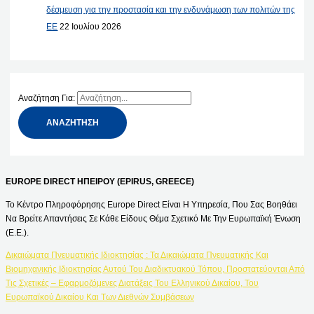
δέσμευση για την προστασία και την ενδυνάμωση των πολιτών της
ΕΕ
22 Ιουλίου 2026
Αναζήτηση Για:
EUROPE DIRECT ΗΠΕΙΡΟΥ (EPIRUS, GREECE)
Το Κέντρο Πληροφόρησης Europe Direct Είναι Η Υπηρεσία, Που Σας Βοηθάει
Να Βρείτε Απαντήσεις Σε Κάθε Είδους Θέμα Σχετικό Με Την Ευρωπαϊκή Ένωση
(Ε.Ε.).
Δικαιώματα Πνευματικής Ιδιοκτησίας : Τα Δικαιώματα Πνευματικής Και
Βιομηχανικής Ιδιοκτησίας Αυτού Του Διαδικτυακού Τόπου, Προστατεύονται Από
Τις Σχετικές – Εφαρμοζόμενες Διατάξεις Του Ελληνικού Δικαίου, Του
Ευρωπαϊκού Δικαίου Και Των Διεθνών Συμβάσεων