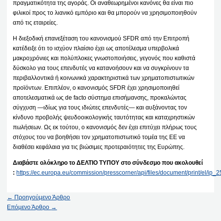
πραγματικότητα της αγοράς. Οι αναθεωρημένοι κανόνες θα είναι πιο
φιλικοί προς το λιανικό εμπόριο και θα μπορούν να χρησιμοποιηθούν
από τις εταιρείες.
Η διεξοδική επανεξέταση του κανονισμού SFDR από την Επιτροπή
κατέδειξε ότι το ισχύον πλαίσιο έχει ως αποτέλεσμα υπερβολικά
μακροχρόνιες και πολύπλοκες γνωστοποιήσεις, γεγονός που καθιστά
δύσκολο για τους επενδυτές να κατανοήσουν και να συγκρίνουν τα
περιβαλλοντικά ή κοινωνικά χαρακτηριστικά των χρηματοπιστωτικών
προϊόντων. Επιπλέον, ο κανονισμός SFDR έχει χρησιμοποιηθεί
αποτελεσματικά ως de facto σύστημα επισήμανσης, προκαλώντας
σύγχυση —ιδίως για τους ιδιώτες επενδυτές— και αυξάνοντας τον
κίνδυνο προβολής ψευδοοικολογικής ταυτότητας και καταχρηστικών
πωλήσεων. Ως εκ τούτου, ο κανονισμός δεν έχει επιτύχει πλήρως τους
στόχους του να βοηθήσει τον χρηματοπιστωτικό τομέα της ΕΕ να
διαθέσει κεφάλαια για τις βιώσιμες προτεραιότητες της Ευρώπης.
Διαβάστε ολόκληρο το ΔΕΛΤΙΟ ΤΥΠΟΥ στο σύνδεσμο που ακολουθεί
:
https://ec.europa.eu/commission/presscorner/api/files/document/print/el/i
←
Προηγούμενο Άρθρο
Επόμενο Άρθρο
→