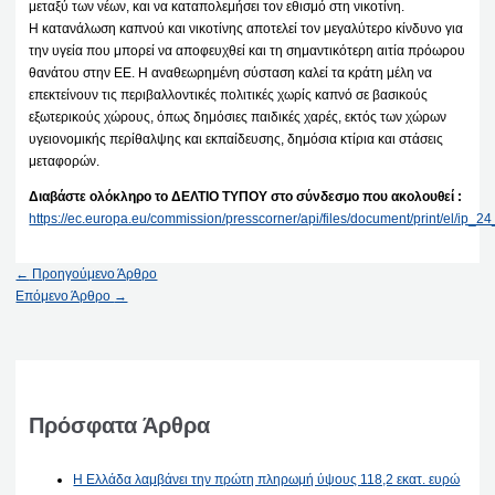
μεταξύ των νέων, και να καταπολεμήσει τον εθισμό στη νικοτίνη.
Η κατανάλωση καπνού και νικοτίνης αποτελεί τον μεγαλύτερο κίνδυνο για
την υγεία που μπορεί να αποφευχθεί και τη σημαντικότερη αιτία πρόωρου
θανάτου στην ΕΕ. Η αναθεωρημένη σύσταση καλεί τα κράτη μέλη να
επεκτείνουν τις περιβαλλοντικές πολιτικές χωρίς καπνό σε βασικούς
εξωτερικούς χώρους, όπως δημόσιες παιδικές χαρές, εκτός των χώρων
υγειονομικής περίθαλψης και εκπαίδευσης, δημόσια κτίρια και στάσεις
μεταφορών.
Διαβάστε ολόκληρο το ΔΕΛΤΙΟ ΤΥΠΟΥ στο σύνδεσμο που ακολουθεί :
https://ec.europa.eu/commission/presscorner/api/files/document/print/el/ip
←
Προηγούμενο Άρθρο
Επόμενο Άρθρο
→
Πρόσφατα Άρθρα
Η Ελλάδα λαμβάνει την πρώτη πληρωμή ύψους 118,2 εκατ. ευρώ