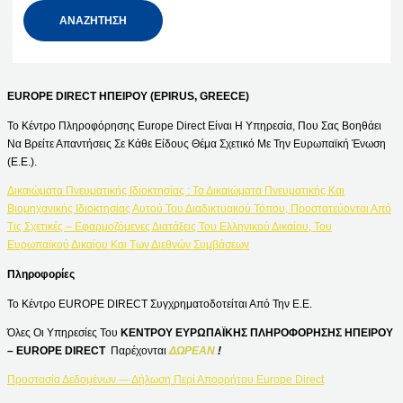
EUROPE DIRECT ΗΠΕΙΡΟΥ (EPIRUS, GREECE)
Το Κέντρο Πληροφόρησης Europe Direct Είναι Η Υπηρεσία, Που Σας Βοηθάει
Να Βρείτε Απαντήσεις Σε Κάθε Είδους Θέμα Σχετικό Με Την Ευρωπαϊκή Ένωση
(Ε.Ε.).
Δικαιώματα Πνευματικής Ιδιοκτησίας : Τα Δικαιώματα Πνευματικής Και
Βιομηχανικής Ιδιοκτησίας Αυτού Του Διαδικτυακού Τόπου, Προστατεύονται Από
Τις Σχετικές – Εφαρμοζόμενες Διατάξεις Του Ελληνικού Δικαίου, Του
Ευρωπαϊκού Δικαίου Και Των Διεθνών Συμβάσεων
Πληροφορίες
Το Κέντρο EUROPE DIRECT Συγχρηματοδοτείται Από Την Ε.Ε.
Όλες Οι Υπηρεσίες Του
ΚΕΝΤΡΟΥ ΕΥΡΩΠΑΪΚΗΣ ΠΛΗΡΟΦΟΡΗΣΗΣ ΗΠΕΙΡΟΥ
– EUROPE DIRECT
Παρέχονται
ΔΩΡΕΑΝ
!
Προστασία Δεδομένων — Δήλωση Περί Απορρήτου Europe Direct