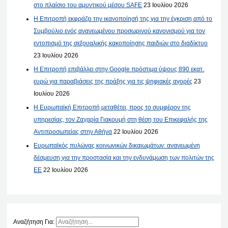
στο πλαίσιο του αμυντικού μέσου SAFE
23 Ιουλίου 2026
Η Επιτροπή εκφράζει την ικανοποίησή της για την έγκριση από το
Συμβούλιο ενός ανανεωμένου προσωρινού κανονισμού για τον
εντοπισμό της σεξουαλικής κακοποίησης παιδιών στο διαδίκτυο
23 Ιουλίου 2026
Η Επιτροπή επιβάλλει στην Google πρόστιμα ύψους 890 εκατ.
ευρώ για παραβιάσεις της πράξης για τις ψηφιακές αγορές
23
Ιουλίου 2026
Η Ευρωπαϊκή Επιτροπή μεταθέτει, προς το συμφέρον της
υπηρεσίας, τον Ζαχαρία Γιακουμή στη θέση του Επικεφαλής της
Αντιπροσωπείας στην Αθήνα
22 Ιουλίου 2026
Ευρωπαϊκός πυλώνας κοινωνικών δικαιωμάτων: ανανεωμένη
δέσμευση για την προστασία και την ενδυνάμωση των πολιτών της
ΕΕ
22 Ιουλίου 2026
Αναζήτηση Για: