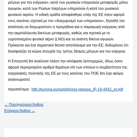
μέτρων για την ενέργεια», κατά των ρωσικών υπηρεσιών μεταφοράς μέσω
αγωγών, κατά των Ρώσων παρόχων υπηρεσιών ή κατά του ρωσικού
φυσικού αερίου. Η ειδική ομάδα αποφάνθηκε υπέρ της ΕΕ όσον αφορά
τους κανόνες σχετικά με τον «διαχωρισμό των υπηρεσιών», δηλαδή την
απαίτηση να διαχωριστούν η προμήθεια και η παραγωγή ενέργειας από
την εκμετάλλευση δικτύων μεταφοράς, καθώς και σχετικά με το
υγροποιημένο φυσικό αέριο (LNG) και τα ανάντη δίκτυα αγωγών.
Πρόκειται για ένα σημαντικό θετικό αποτέλεσμα για την ΕΕ, δεδομένου ότι
διασφαλίζει τα κύρια στοιχεία της τρίτης δέσμης μέτρων για την ενέργεια.
Η Επιτροπή θα αναλύσει πλέον την απόφαση λεπτομερώς, ιδίως όσον
αφορά περιορισμένο αριθμό θεμάτων επί των οποίων η συμβατότητα της
ενεργειακής πολιτικής της ΕΕ με τους κανόνες του ΠΟΕ δεν έχει ακόμη
αναγνωριστεί.
περισσότερα :
http://europa.eu/rapid/press-release_IP-18-4942_el.pdf
←
Προηγούμενο Άρθρο
Επόμενο Άρθρο
→