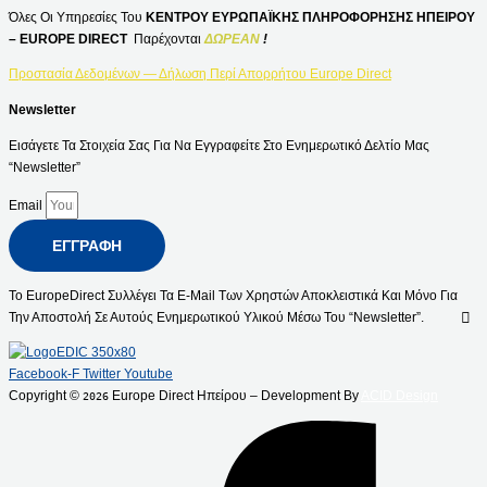
Όλες Οι Υπηρεσίες Του
ΚΕΝΤΡΟΥ ΕΥΡΩΠΑΪΚΗΣ ΠΛΗΡΟΦΟΡΗΣΗΣ ΗΠΕΙΡΟΥ
– EUROPE DIRECT
Παρέχονται
ΔΩΡΕΑΝ
!
Προστασία Δεδομένων — Δήλωση Περί Απορρήτου Europe Direct
Newsletter
Εισάγετε Τα Στοιχεία Σας Για Να Εγγραφείτε Στο Ενημερωτικό Δελτίο Μας
“Newsletter”
Email
ΕΓΓΡΑΦΉ
Το EuropeDirect Συλλέγει Τα E-Mail Των Χρηστών Αποκλειστικά Και Μόνο Για
Την Αποστολή Σε Αυτούς Ενημερωτικού Υλικού Μέσω Του “Newsletter”.
Facebook-F
Twitter
Youtube
Copyright ©
Europe Direct Ηπείρου – Development By
ACID Design
2026