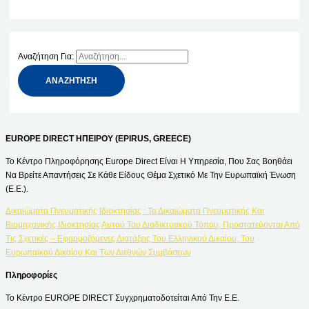
Αναζήτηση Για:
EUROPE DIRECT ΗΠΕΙΡΟΥ (EPIRUS, GREECE)
Το Κέντρο Πληροφόρησης Europe Direct Είναι Η Υπηρεσία, Που Σας Βοηθάει
Να Βρείτε Απαντήσεις Σε Κάθε Είδους Θέμα Σχετικό Με Την Ευρωπαϊκή Ένωση
(Ε.Ε.).
Δικαιώματα Πνευματικής Ιδιοκτησίας : Τα Δικαιώματα Πνευματικής Και
Βιομηχανικής Ιδιοκτησίας Αυτού Του Διαδικτυακού Τόπου, Προστατεύονται Από
Τις Σχετικές – Εφαρμοζόμενες Διατάξεις Του Ελληνικού Δικαίου, Του
Ευρωπαϊκού Δικαίου Και Των Διεθνών Συμβάσεων
Πληροφορίες
Το Κέντρο EUROPE DIRECT Συγχρηματοδοτείται Από Την Ε.Ε.