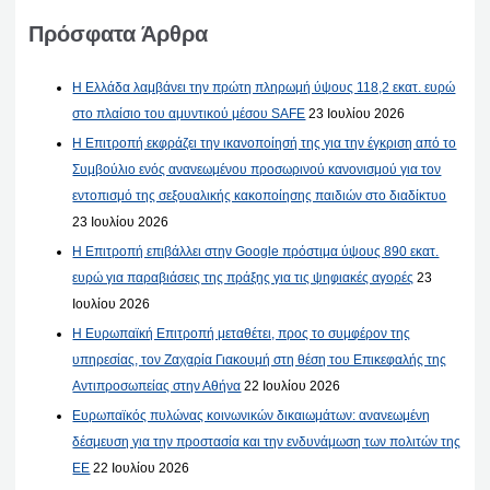
Πρόσφατα Άρθρα
Η Ελλάδα λαμβάνει την πρώτη πληρωμή ύψους 118,2 εκατ. ευρώ
στο πλαίσιο του αμυντικού μέσου SAFE
23 Ιουλίου 2026
Η Επιτροπή εκφράζει την ικανοποίησή της για την έγκριση από το
Συμβούλιο ενός ανανεωμένου προσωρινού κανονισμού για τον
εντοπισμό της σεξουαλικής κακοποίησης παιδιών στο διαδίκτυο
23 Ιουλίου 2026
Η Επιτροπή επιβάλλει στην Google πρόστιμα ύψους 890 εκατ.
ευρώ για παραβιάσεις της πράξης για τις ψηφιακές αγορές
23
Ιουλίου 2026
Η Ευρωπαϊκή Επιτροπή μεταθέτει, προς το συμφέρον της
υπηρεσίας, τον Ζαχαρία Γιακουμή στη θέση του Επικεφαλής της
Αντιπροσωπείας στην Αθήνα
22 Ιουλίου 2026
Ευρωπαϊκός πυλώνας κοινωνικών δικαιωμάτων: ανανεωμένη
δέσμευση για την προστασία και την ενδυνάμωση των πολιτών της
ΕΕ
22 Ιουλίου 2026