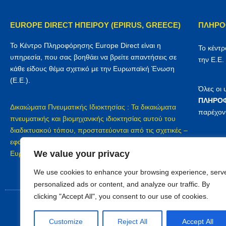
EUROPE DIRECT ΗΠΕΙΡΟΥ (EPIRUS, GREECE)
ΠΛΗΡΟ
Το Κέντρο Πληροφόρησης Europe Direct είναι η
Το κέντ
υπηρεσία, που σας βοηθάει να βρείτε απαντήσεις σε
την Ε.Ε.
κάθε είδους θέμα σχετικό με την Ευρωπαϊκή Ένωση
(Ε.Ε.).
Όλες οι
ΠΛΗΡΟΦ
Δικαιώματα Πνευματικής Ιδιοκτησίας : Τα δικαιώματα
παρέχον
πνευματικής και βιομηχανικής ιδιοκτησίας αυτού του
διαδικτυακού τόπου, προστατεύονται από τις σχετικές –
Προστασ
εφαρμοζόμενες διατάξεις του Ελληνικού δικαίου, του
We value your privacy
Europe D
Ευρωπαϊκού δικαίου και των διεθνών συμβάσεων
We use cookies to enhance your browsing experience, serv
personalized ads or content, and analyze our traffic. By
clicking "Accept All", you consent to our use of cookies.
Customize
Reject All
Accept All