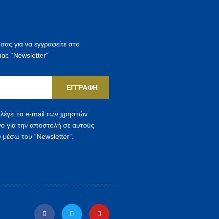
η
σ
η
 σας για να εγγραφείτε στο
γ
μας “Newsletter”
ι
α
ΕΓΓΡΑΦΉ
:
λέγει τα e-mail των χρηστών
νο για την αποστολή σε αυτούς
 μέσω του “Newsletter”.
F
T
Y
a
w
o