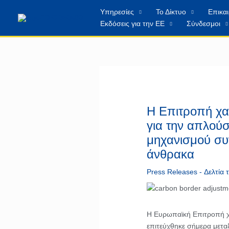
Μετάβαση
περιεχόμενο
Υπηρεσίες
Το Δίκτυο
Επικα
στο
Εκδόσεις για την ΕΕ
Σύνδεσμοι
περιεχόμενο
Η Επιτροπή χαι
για την απλούσ
μηχανισμού σ
άνθρακα
Press Releases - Δελτία
Η Ευρωπαϊκή Επιτροπή χα
επιτεύχθηκε σήμερα μετα