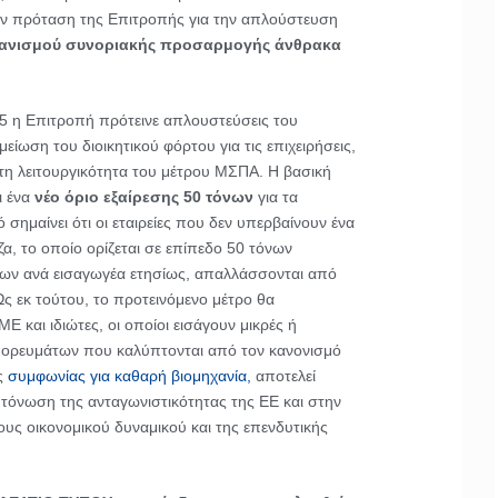
ην πρόταση της Επιτροπής για την απλούστευση
ανισμού συνοριακής προσαρμογής άνθρακα
5 η Επιτροπή πρότεινε απλουστεύσεις του
είωση του διοικητικού φόρτου για τις επιχειρήσεις,
η λειτουργικότητα του μέτρου ΜΣΠΑ. Η βασική
ι ένα
νέο όριο εξαίρεσης 50 τόνων
για τα
ημαίνει ότι οι εταιρείες που δεν υπερβαίνουν ένα
ζα, το οποίο ορίζεται σε επίπεδο 50 τόνων
ων ανά εισαγωγέα ετησίως, απαλλάσσονται από
ς εκ τούτου, το προτεινόμενο μέτρο θα
Ε και ιδιώτες, οι οποίοι εισάγουν μικρές ή
πορευμάτων που καλύπτονται από τον κανονισμό
ς
συμφωνίας για καθαρή βιομηχανία,
αποτελεί
τόνωση της ανταγωνιστικότητας της ΕΕ και στην
ς οικονομικού δυναμικού και της επενδυτικής