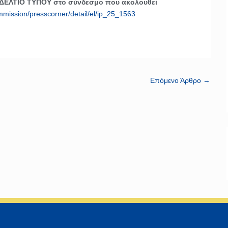
 ΔΕΛΤΙΟ ΤΥΠΟΥ στο σύνδεσμο που ακολουθεί
mmission/presscorner/detail/el/ip_25_1563
Επόμενο Άρθρο
→