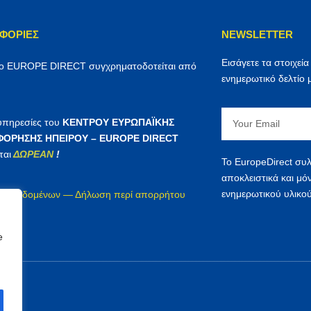
ΦΟΡΊΕΣ
NEWSLETTER
Εισάγετε τα στοιχεία
ρο EUROPE DIRECT συγχρηματοδοτείται από
ενημερωτικό δελτίο 
Email
 υπηρεσίες του
ΚΕΝΤΡΟΥ ΕΥΡΩΠΑΪΚΗΣ
ΟΡΗΣΗΣ ΗΠΕΙΡΟΥ – EUROPE DIRECT
ται
ΔΩΡΕΑΝ
!
Το EuropeDirect συλ
αποκλειστικά και μό
ενημερωτικού υλικού
ία δεδομένων — Δήλωση περί απορρήτου
irect
e