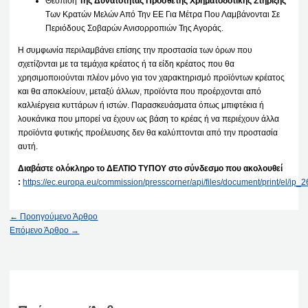
Θέσπιση
Της Δυνατότητας Πρόσθετης Χρηματοδοτικής Στήριξης
Των Κρατών Μελών Από Την ΕΕ Για Μέτρα Που Λαμβάνονται Σε
Περιόδους Σοβαρών Ανισορροπιών Της Αγοράς.
Η συμφωνία περιλαμβάνει επίσης την προστασία των όρων που
σχετίζονται με τα τεμάχια κρέατος ή τα είδη κρέατος που θα
χρησιμοποιούνται πλέον μόνο για τον χαρακτηρισμό προϊόντων κρέατος
και θα αποκλείουν, μεταξύ άλλων, προϊόντα που προέρχονται από
καλλιέργεια κυττάρων ή ιστών. Παρασκευάσματα όπως μπιφτέκια ή
λουκάνικα που μπορεί να έχουν ως βάση το κρέας ή να περιέχουν άλλα
προϊόντα φυτικής προέλευσης δεν θα καλύπτονται από την προστασία
αυτή.
Διαβάστε ολόκληρο το ΔΕΛΤΙΟ ΤΥΠΟΥ στο σύνδεσμο που ακολουθεί
:
https://ec.europa.eu/commission/presscorner/api/files/document/print/el/i
←
Προηγούμενο Άρθρο
Επόμενο Άρθρο
→