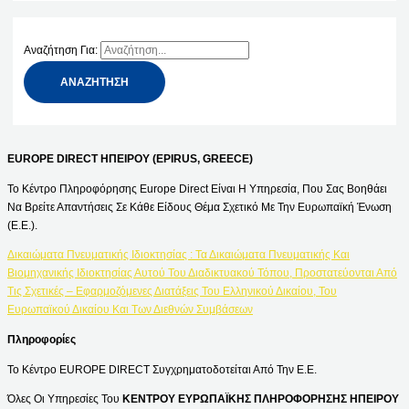
Αναζήτηση Για:
EUROPE DIRECT ΗΠΕΙΡΟΥ (EPIRUS, GREECE)
Το Κέντρο Πληροφόρησης Europe Direct Είναι Η Υπηρεσία, Που Σας Βοηθάει
Να Βρείτε Απαντήσεις Σε Κάθε Είδους Θέμα Σχετικό Με Την Ευρωπαϊκή Ένωση
(Ε.Ε.).
Δικαιώματα Πνευματικής Ιδιοκτησίας : Τα Δικαιώματα Πνευματικής Και
Βιομηχανικής Ιδιοκτησίας Αυτού Του Διαδικτυακού Τόπου, Προστατεύονται Από
Τις Σχετικές – Εφαρμοζόμενες Διατάξεις Του Ελληνικού Δικαίου, Του
Ευρωπαϊκού Δικαίου Και Των Διεθνών Συμβάσεων
Πληροφορίες
Το Κέντρο EUROPE DIRECT Συγχρηματοδοτείται Από Την Ε.Ε.
Όλες Οι Υπηρεσίες Του
ΚΕΝΤΡΟΥ ΕΥΡΩΠΑΪΚΗΣ ΠΛΗΡΟΦΟΡΗΣΗΣ ΗΠΕΙΡΟΥ