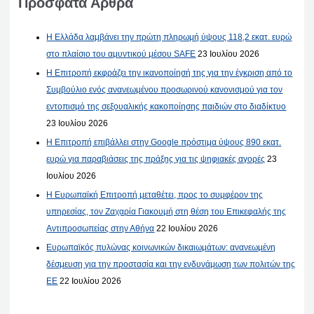
Πρόσφατα Άρθρα
Η Ελλάδα λαμβάνει την πρώτη πληρωμή ύψους 118,2 εκατ. ευρώ
στο πλαίσιο του αμυντικού μέσου SAFE
23 Ιουλίου 2026
Η Επιτροπή εκφράζει την ικανοποίησή της για την έγκριση από το
Συμβούλιο ενός ανανεωμένου προσωρινού κανονισμού για τον
εντοπισμό της σεξουαλικής κακοποίησης παιδιών στο διαδίκτυο
23 Ιουλίου 2026
Η Επιτροπή επιβάλλει στην Google πρόστιμα ύψους 890 εκατ.
ευρώ για παραβιάσεις της πράξης για τις ψηφιακές αγορές
23
Ιουλίου 2026
Η Ευρωπαϊκή Επιτροπή μεταθέτει, προς το συμφέρον της
υπηρεσίας, τον Ζαχαρία Γιακουμή στη θέση του Επικεφαλής της
Αντιπροσωπείας στην Αθήνα
22 Ιουλίου 2026
Ευρωπαϊκός πυλώνας κοινωνικών δικαιωμάτων: ανανεωμένη
δέσμευση για την προστασία και την ενδυνάμωση των πολιτών της
ΕΕ
22 Ιουλίου 2026