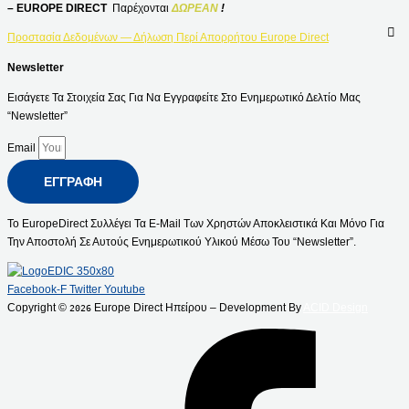
– EUROPE DIRECT
Παρέχονται
ΔΩΡΕΑΝ
!
Προστασία Δεδομένων — Δήλωση Περί Απορρήτου Europe Direct
Newsletter
Εισάγετε Τα Στοιχεία Σας Για Να Εγγραφείτε Στο Ενημερωτικό Δελτίο Μας
“Newsletter”
Email
ΕΓΓΡΑΦΉ
Το EuropeDirect Συλλέγει Τα E-Mail Των Χρηστών Αποκλειστικά Και Μόνο Για
Την Αποστολή Σε Αυτούς Ενημερωτικού Υλικού Μέσω Του “Newsletter”.
Facebook-F
Twitter
Youtube
Copyright ©
Europe Direct Ηπείρου – Development By
ACID Design
2026