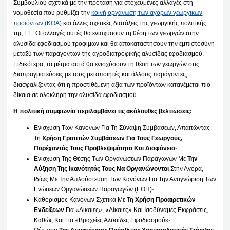
Συμβουλίου σχετικά με την πρόταση για στοχευμένες αλλαγές στη
νομοθεσία που ρυθμίζει την
κοινή οργάνωση των αγορών γεωργικών
προϊόντων (ΚΟΑ)
και άλλες σχετικές διατάξεις της γεωργικής πολιτικής
της ΕΕ. Οι αλλαγές αυτές θα ενισχύσουν τη θέση των γεωργών στην
αλυσίδα εφοδιασμού τροφίμων και θα αποκαταστήσουν την εμπιστοσύνη
μεταξύ των παραγόντων της αγροδιατροφικής αλυσίδας εφοδιασμού.
Ειδικότερα, τα μέτρα αυτά θα ενισχύσουν τη θέση των γεωργών στις
διαπραγματεύσεις με τους μεταποιητές και άλλους παράγοντες,
διασφαλίζοντας ότι η προστιθέμενη αξία των προϊόντων κατανέμεται πιο
δίκαια σε ολόκληρη την αλυσίδα εφοδιασμού.
Η πολιτική συμφωνία περιλαμβάνει τις ακόλουθες βελτιώσεις:
Ενίσχυση Των Κανόνων Για Τη Σύναψη Συμβάσεων, Απαιτώντας
Τη
Χρήση Γραπτών Συμβάσεων Για Τους Γεωργούς,
Παρέχοντάς Τους Προβλεψιμότητα Και Διαφάνεια·
Ενίσχυση Της Θέσης Των Οργανώσεων Παραγωγών Με
Την
Αύξηση Της Ικανότητάς Τους Να Οργανώνονται
Στην Αγορά,
Ιδίως Με Την Απλούστευση Των Κανόνων Για Την Αναγνώριση Των
Ενώσεων Οργανώσεων Παραγωγών (ΕΟΠ)·
Καθορισμός Κανόνων Σχετικά Με Τη
Χρήση Προαιρετικών
Ενδείξεων
Για «δίκαιες», «δίκαιες» Και Ισοδύναμες Εκφράσεις,
Καθώς Και Για «βραχείες Αλυσίδες Εφοδιασμού»·