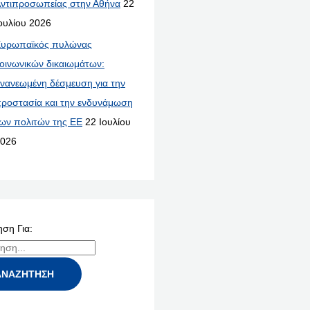
ντιπροσωπείας στην Αθήνα
22
ουλίου 2026
υρωπαϊκός πυλώνας
οινωνικών δικαιωμάτων:
νανεωμένη δέσμευση για την
ροστασία και την ενδυνάμωση
ων πολιτών της ΕΕ
22 Ιουλίου
026
ση Για: