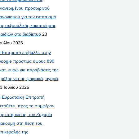
νανεωμένου προσωρινού
ανονισμού για τον εντοπισμό
ης σεξουαλικής κακοποίησης
αιδιών στο διαδίκτυο
23
ουλίου 2026
 Επιτροπή επιβάλλει στην
oogle πρόστιμα ύψους 890
κατ. ευρώ για παραβιάσεις της
ράξης για τις ψηφιακές αγορές
3 Ιουλίου 2026
 Ευρωπαϊκή Επιτροπή
εταθέτει, προς το συμφέρον
ης υπηρεσίας, τον Ζαχαρία
ιακουμή στη θέση του
πικεφαλής της