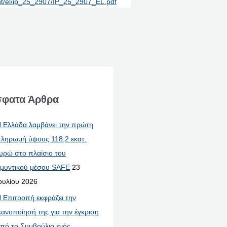
int/el/ip_25_2907/IP_25_2907_EL.pdf
φατα Άρθρα
 Ελλάδα λαμβάνει την πρώτη
ληρωμή ύψους 118,2 εκατ.
υρώ στο πλαίσιο του
μυντικού μέσου SAFE
23
ουλίου 2026
 Επιτροπή εκφράζει την
κανοποίησή της για την έγκριση
πό το Συμβούλιο ενός