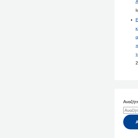
Α
Ι
Ε
κ
α
π
τ
2
Αναζήτη