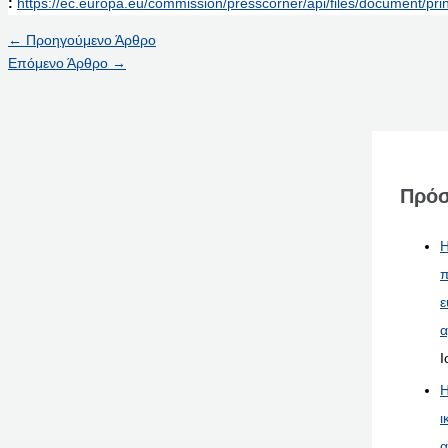
:
https://ec.europa.eu/commission/presscorner/api/files/document/pr
←
Προηγούμενο Άρθρο
Επόμενο Άρθρο
→
Πρόσ
Η
π
ε
α
Ι
Η
ι
α