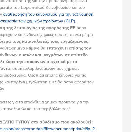
 ικανοποίησή της για την προσωρινή συμφωνία
μεταξύ του Ευρωπαϊκού Κοινοβουλίου και του
ην
αναθεώρηση του κανονισμού για την ταξινόμηση,
υσκευασία των χημικών προϊόντων (CLP)
.
ωση της λειτουργίας της αγοράς της ΕΕ
όσον
ριέχουν επικίνδυνες χημικές ουσίες, τα νέα μέτρα
τερα τους καταναλωτές, τους εργαζομένους
αναθεωρημένο κείμενο θα
επιταχύνει επίσης τον
ίνδυνων ουσιών και μειγμάτων σε επίπεδο
λτιώσει την επικοινωνία σχετικά με τα
ϊόντα
, συμπεριλαμβανομένων των χημικών
διαδικτυακά. Θεσπίζει επίσης κανόνες για τις
και παρέχει μεγαλύτερη ευελιξία όσον αφορά τον
ών.
ικέτες για τα επικίνδυνα χημικά προϊόντα για την
καταναλωτών και του περιβάλλοντος!
 ΔΕΛΤΙΟ ΤΥΠΟΥ στο σύνδεσμο που ακολουθεί :
ission/presscorner/api/files/document/print/el/ip_2