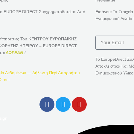
ρίες
Newsletter
ρο EUROPE DIRECT Συγχρηματοδοτείται Από
Εισάγετε Τα Στοιχεία
Ενημερωτικό Δελτίο 
Email
 Υπηρεσίες Του
ΚΕΝΤΡΟΥ ΕΥΡΩΠΑΪΚΗΣ
ΟΡΗΣΗΣ ΗΠΕΙΡΟΥ – EUROPE DIRECT
ται
ΔΩΡΕΑΝ
!
Το EuropeDirect Συ
Αποκλειστικά Και Μ
ία Δεδομένων — Δήλωση Περί Απορρήτου
Ενημερωτικού Υλικο
irect
F
T
Y
A
W
O
C
I
U
sign
E
T
T
B
T
U