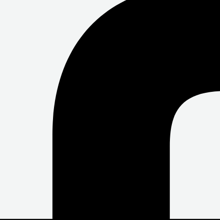
O
E
B
O
R
E
K
-
F