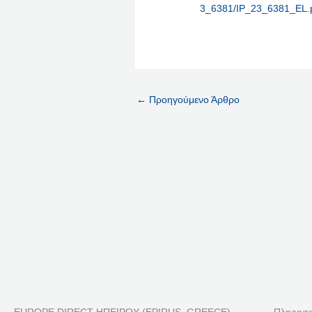
3_6381/IP_23_6381_EL.
←
Προηγούμενο Άρθρο