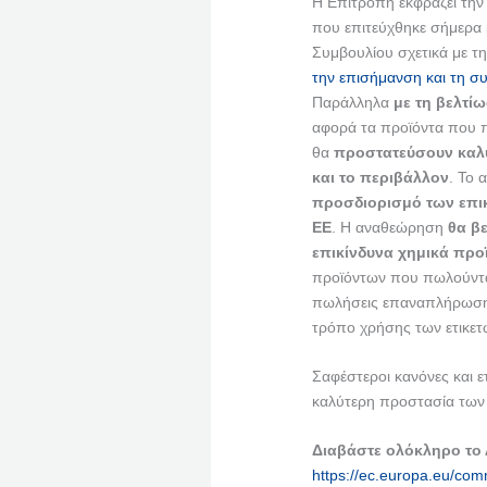
Η Επιτροπή εκφράζει την
που επιτεύχθηκε σήμερα 
Συμβουλίου σχετικά με τ
την επισήμανση και τη σ
Παράλληλα
με τη βελτί
αφορά τα προϊόντα που πε
θα
προστατεύσουν καλύ
και το περιβάλλον
. Το 
προσδιορισμό των επικ
ΕΕ
. Η αναθεώρηση
θα βε
επικίνδυνα χημικά προ
προϊόντων που πωλούνται 
πωλήσεις επαναπλήρωσης 
τρόπο χρήσης των ετικετ
Σαφέστεροι κανόνες και ετ
καλύτερη προστασία των 
Διαβάστε ολόκληρο το
https://ec.europa.eu/comm