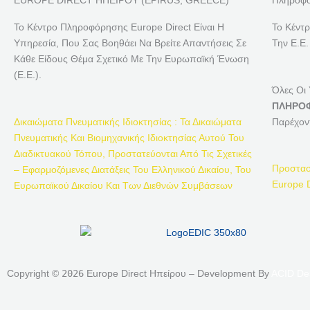
EUROPE DIRECT ΗΠΕΙΡΟΥ (EPIRUS, GREECE)
Πληροφο
Το Κέντρο Πληροφόρησης Europe Direct Είναι Η
Το Κέντ
Υπηρεσία, Που Σας Βοηθάει Να Βρείτε Απαντήσεις Σε
Την Ε.Ε.
Κάθε Είδους Θέμα Σχετικό Με Την Ευρωπαϊκή Ένωση
(Ε.Ε.).
Όλες Οι
ΠΛΗΡΟΦ
Δικαιώματα Πνευματικής Ιδιοκτησίας : Τα Δικαιώματα
Παρέχον
Πνευματικής Και Βιομηχανικής Ιδιοκτησίας Αυτού Του
Διαδικτυακού Τόπου, Προστατεύονται Από Τις Σχετικές
Προστασ
– Εφαρμοζόμενες Διατάξεις Του Ελληνικού Δικαίου, Του
Europe D
Ευρωπαϊκού Δικαίου Και Των Διεθνών Συμβάσεων
Copyright ©
2026
Europe Direct Ηπείρου – Development By
ACID De