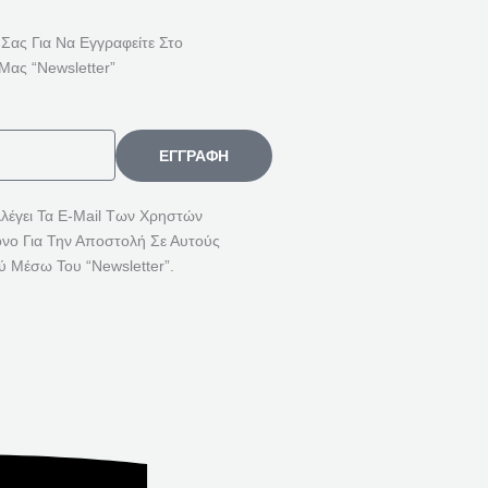
Ή
Τ
 Σας Για Να Εγγραφείτε Στο
Η
Μας “Newsletter”
Σ
Η
Γ
ΕΓΓΡΑΦΉ
Ι
Α
λλέγει Τα E-Mail Των Χρηστών
όνο Για Την Αποστολή Σε Αυτούς
:
ύ Μέσω Του “Newsletter”.