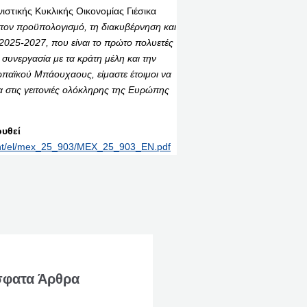
στικής Κυκλικής Οικονομίας Γιέσικα
στον προϋπολογισμό, τη διακυβέρνηση και
025-2027, που είναι το πρώτο πολυετές
συνεργασία με τα κράτη μέλη και την
παϊκού Μπάουχαους, είμαστε έτοιμοι να
τα στις γειτονιές ολόκληρης της Ευρώπης
υθεί
print/el/mex_25_903/MEX_25_903_EN.pdf
φατα Άρθρα