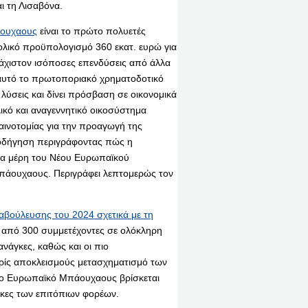
ι τη Λισαβόνα.
άουχαους
είναι το πρώτο πολυετές
λικό προϋπολογισμό 360 εκατ. ευρώ για
άχιστον ισόποσες επενδύσεις από άλλα
 αυτό το πρωτοποριακό χρηματοδοτικό
 λύσεις και δίνει πρόσβαση σε οικονομικά
ικό και αναγεννητικό οικοσύστημα
καινοτομίας για την προαγωγή της
αθοδήγηση περιγράφοντας πώς η
ενα μέρη του Νέου Ευρωπαϊκού
πάουχαους. Περιγράφει λεπτομερώς τον
αβούλευσης του 2024 σχετικά με τη
 από 300 συμμετέχοντες σε ολόκληρη
νάγκες, καθώς και οι πιο
ωρίς αποκλεισμούς μετασχηματισμό των
Νέο Ευρωπαϊκό Μπάουχαους βρίσκεται
γκες των επιτόπιων φορέων.