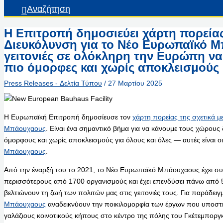
Αναζήτηση
Η Επιτροπή δημοσιεύει χάρτη πορείας
Διευκόλυνση για το Νέο Ευρωπαϊκό Μ
γειτονιές σε ολόκληρη την Ευρώπη να
πιο όμορφες και χωρίς αποκλεισμούς
Press Releases - Δελτία Τύπου
/
27 Μαρτίου 2025
Η Ευρωπαϊκή Επιτροπή δημοσίευσε τον
χάρτη πορείας της σχετικά μ
Μπάουχαους
. Είναι ένα σημαντικό βήμα για να κάνουμε τους χώρους
όμορφους και χωρίς αποκλεισμούς για όλους και όλες — αυτές είναι οι
Μπάουχαους
.
Από την έναρξή του το 2021, το Νέο Ευρωπαϊκό Μπάουχαους έχει συσ
περισσότερους από 1700 οργανισμούς και έχει επενδύσει πάνω από 
βελτιώνουν τη ζωή των πολιτών μας στις γειτονιές τους. Για παράδειγ
Μπάουχαους
αναδεικνύουν την ποικιλομορφία των έργων που υποστηρ
γαλάζιους κοινοτικούς κήπους στο κέντρο της πόλης του Γκέτεμποργ