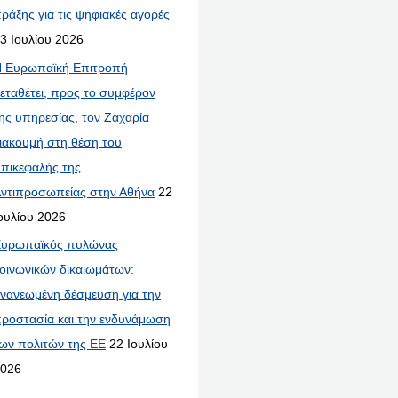
ράξης για τις ψηφιακές αγορές
3 Ιουλίου 2026
 Ευρωπαϊκή Επιτροπή
εταθέτει, προς το συμφέρον
ης υπηρεσίας, τον Ζαχαρία
ιακουμή στη θέση του
πικεφαλής της
ντιπροσωπείας στην Αθήνα
22
ουλίου 2026
υρωπαϊκός πυλώνας
οινωνικών δικαιωμάτων:
νανεωμένη δέσμευση για την
ροστασία και την ενδυνάμωση
ων πολιτών της ΕΕ
22 Ιουλίου
026