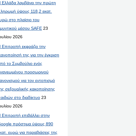
 Ελλάδα λαμβάνει την πρώτη
ληρωμή ύψους 118,2 εκατ.
υρώ στο πλαίσιο του
μυντικού μέσου SAFE
23
ουλίου 2026
 Επιτροπή εκφράζει την
κανοποίησή της για την έγκριση
πό το Συμβούλιο ενός
νανεωμένου προσωρινού
ανονισμού για τον εντοπισμό
ης σεξουαλικής κακοποίησης
αιδιών στο διαδίκτυο
23
ουλίου 2026
 Επιτροπή επιβάλλει στην
oogle πρόστιμα ύψους 890
κατ. ευρώ για παραβιάσεις της