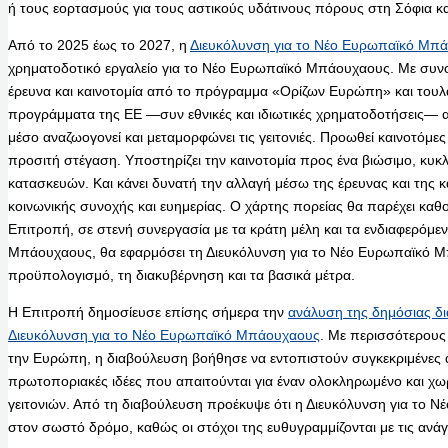
ή τους εορτασμούς για τους αστικούς υδάτινους πόρους στη Σόφια κα
Από το 2025 έως το 2027, η
Διευκόλυνση για το Νέο Ευρωπαϊκό Μπ
χρηματοδοτικό εργαλείο για το Νέο Ευρωπαϊκό Μπάουχαους. Με συνο
έρευνα και καινοτομία από το πρόγραμμα «Ορίζων Ευρώπη» και τουλ
προγράμματα της ΕΕ —συν εθνικές και ιδιωτικές χρηματοδοτήσεις—
μέσο αναζωογονεί και μεταμορφώνει τις γειτονιές. Προωθεί καινοτόμες
προσιτή στέγαση. Υποστηρίζει την καινοτομία προς ένα βιώσιμο, κυκλ
κατασκευών. Και κάνει δυνατή την αλλαγή μέσω της έρευνας και της 
κοινωνικής συνοχής και ευημερίας. Ο χάρτης πορείας θα παρέχει κ
Επιτροπή, σε στενή συνεργασία με τα κράτη μέλη και τα ενδιαφερόμ
Μπάουχαους, θα εφαρμόσει τη Διευκόλυνση για το Νέο Ευρωπαϊκό Μ
προϋπολογισμό, τη διακυβέρνηση και τα βασικά μέτρα.
Η Επιτροπή δημοσίευσε επίσης σήμερα την
ανάλυση της δημόσιας δι
Διευκόλυνση για το Νέο Ευρωπαϊκό Μπάουχαους
. Με περισσότερους
την Ευρώπη, η διαβούλευση βοήθησε να εντοπιστούν συγκεκριμένες α
πρωτοποριακές ιδέες που απαιτούνται για έναν ολοκληρωμένο και χ
γειτονιών. Από τη διαβούλευση προέκυψε ότι η Διευκόλυνση για το 
στον σωστό δρόμο, καθώς οι στόχοι της ευθυγραμμίζονται με τις ανά