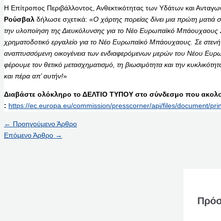
Η Επίτροπος Περιβάλλοντος, Ανθεκτικότητας των Υδάτων και Ανταγωνι
Ρούσβαλ
δήλωσε σχετικά: «
Ο χάρτης πορείας δίνει μια πρώτη ματιά 
την υλοποίηση της Διευκόλυνσης για το Νέο Ευρωπαϊκό Μπάουχαους 2
χρηματοδοτικό εργαλείο για το Νέο Ευρωπαϊκό Μπάουχαους. Σε στενή 
αναπτυσσόμενη οικογένεια των ενδιαφερόμενων μερών του Νέου Ευρω
φέρουμε τον θετικό μετασχηματισμό, τη βιωσιμότητα και την κυκλικότη
και πέρα απ’ αυτήν!
»
Διαβάστε ολόκληρο το ΔΕΛΤΙΟ ΤΥΠΟΥ στο σύνδεσμο που ακολο
:
https://ec.europa.eu/commission/presscorner/api/files/document/
←
Προηγούμενο Άρθρο
Επόμενο Άρθρο
→
Πρόσ