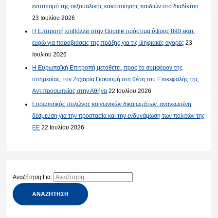
εντοπισμό της σεξουαλικής κακοποίησης παιδιών στο διαδίκτυο
23 Ιουλίου 2026
Η Επιτροπή επιβάλλει στην Google πρόστιμα ύψους 890 εκατ.
ευρώ για παραβιάσεις της πράξης για τις ψηφιακές αγορές
23
Ιουλίου 2026
Η Ευρωπαϊκή Επιτροπή μεταθέτει, προς το συμφέρον της
υπηρεσίας, τον Ζαχαρία Γιακουμή στη θέση του Επικεφαλής της
Αντιπροσωπείας στην Αθήνα
22 Ιουλίου 2026
Ευρωπαϊκός πυλώνας κοινωνικών δικαιωμάτων: ανανεωμένη
δέσμευση για την προστασία και την ενδυνάμωση των πολιτών της
ΕΕ
22 Ιουλίου 2026
Αναζήτηση Για: