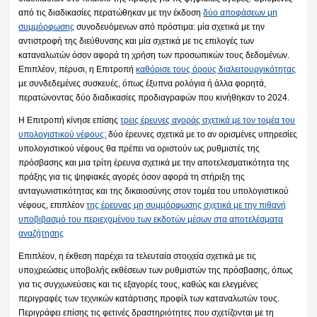
από τις διαδικασίες περατώθηκαν με την έκδοση
δύο αποφάσεων μη
συμμόρφωσης
συνοδευόμενων από πρόστιμα: μία σχετικά με την
αντιστροφή της διεύθυνσης και μία σχετικά με τις επιλογές των
καταναλωτών όσον αφορά τη χρήση των προσωπικών τους δεδομένων.
Επιπλέον, πέρυσι, η Επιτροπή
καθόρισε τους όρους διαλειτουργικότητας
με συνδεδεμένες συσκευές, όπως έξυπνα ρολόγια ή άλλα φορητά,
περατώνοντας δύο διαδικασίες προδιαγραφών που κινήθηκαν το 2024.
Η Επιτροπή κίνησε επίσης
τρεις έρευνες αγοράς σχετικά με τον τομέα του
υπολογιστικού νέφους:
δύο έρευνες σχετικά με το αν ορισμένες υπηρεσίες
υπολογιστικού νέφους θα πρέπει να οριστούν ως ρυθμιστές της
πρόσβασης και μια τρίτη έρευνα σχετικά με την αποτελεσματικότητα της
πράξης για τις ψηφιακές αγορές όσον αφορά τη στήριξη της
ανταγωνιστικότητας και της δικαιοσύνης στον τομέα του υπολογιστικού
νέφους, επιπλέον
της έρευνας μη συμμόρφωσης σχετικά με την πιθανή
υποβιβασμό του περιεχομένου των εκδοτών μέσων στα αποτελέσματα
αναζήτησης
Επιπλέον, η έκθεση παρέχει τα τελευταία στοιχεία σχετικά με τις
υποχρεώσεις υποβολής εκθέσεων των ρυθμιστών της πρόσβασης, όπως
για τις συγχωνεύσεις και τις εξαγορές τους, καθώς και ελεγμένες
περιγραφές των τεχνικών κατάρτισης προφίλ των καταναλωτών τους.
Περιγράφει επίσης τις φετινές δραστηριότητες που σχετίζονται με τη