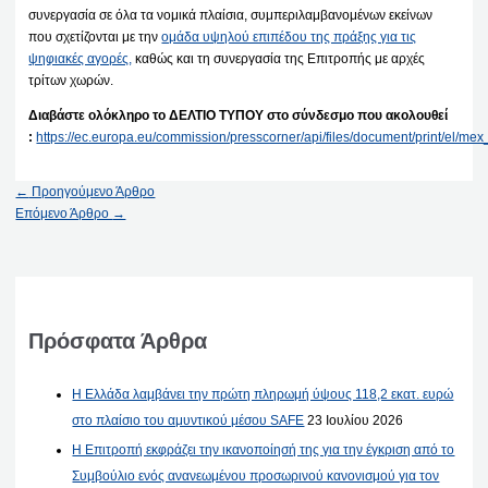
συνεργασία σε όλα τα νομικά πλαίσια, συμπεριλαμβανομένων εκείνων
που σχετίζονται με την
ομάδα υψηλού επιπέδου της πράξης για τις
ψηφιακές αγορές,
καθώς και τη συνεργασία της Επιτροπής με αρχές
τρίτων χωρών.
Διαβάστε ολόκληρο το ΔΕΛΤΙΟ ΤΥΠΟΥ στο σύνδεσμο που ακολουθεί
:
https://ec.europa.eu/commission/presscorner/api/files/document/print/el
←
Προηγούμενο Άρθρο
Επόμενο Άρθρο
→
Πρόσφατα Άρθρα
Η Ελλάδα λαμβάνει την πρώτη πληρωμή ύψους 118,2 εκατ. ευρώ
στο πλαίσιο του αμυντικού μέσου SAFE
23 Ιουλίου 2026
Η Επιτροπή εκφράζει την ικανοποίησή της για την έγκριση από το
Συμβούλιο ενός ανανεωμένου προσωρινού κανονισμού για τον