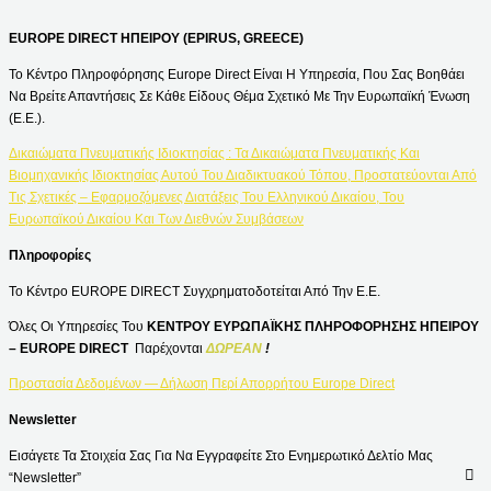
EUROPE DIRECT ΗΠΕΙΡΟΥ (EPIRUS, GREECE)
Το Κέντρο Πληροφόρησης Europe Direct Είναι Η Υπηρεσία, Που Σας Βοηθάει
Να Βρείτε Απαντήσεις Σε Κάθε Είδους Θέμα Σχετικό Με Την Ευρωπαϊκή Ένωση
(Ε.Ε.).
Δικαιώματα Πνευματικής Ιδιοκτησίας : Τα Δικαιώματα Πνευματικής Και
Βιομηχανικής Ιδιοκτησίας Αυτού Του Διαδικτυακού Τόπου, Προστατεύονται Από
Τις Σχετικές – Εφαρμοζόμενες Διατάξεις Του Ελληνικού Δικαίου, Του
Ευρωπαϊκού Δικαίου Και Των Διεθνών Συμβάσεων
Πληροφορίες
Το Κέντρο EUROPE DIRECT Συγχρηματοδοτείται Από Την Ε.Ε.
Όλες Οι Υπηρεσίες Του
ΚΕΝΤΡΟΥ ΕΥΡΩΠΑΪΚΗΣ ΠΛΗΡΟΦΟΡΗΣΗΣ ΗΠΕΙΡΟΥ
– EUROPE DIRECT
Παρέχονται
ΔΩΡΕΑΝ
!
Προστασία Δεδομένων — Δήλωση Περί Απορρήτου Europe Direct
Newsletter
Εισάγετε Τα Στοιχεία Σας Για Να Εγγραφείτε Στο Ενημερωτικό Δελτίο Μας
“Newsletter”