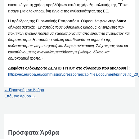
σκεπτικό για τη χρήση προβλέψεων κατά τη χάραξη πολιτικής της ΕΕ και
εισάγει μια ολοκληρωμένη έννοια της ανθεκτικότητας της ΕΕ.
Η πρόεδρος της Ευρωπαϊκής Επιτροπής κ. Ούρσουλα
φον ντερ Λάιεν
δήλωσε σχετικά:
«Σε αυτούς τους δύσκολους καιρούς, οι ενέργειες των
πολιτικών ηγετών πρέπει να χαρακτηρίζονται από ευρύτητα πνεύματος και
διορατικότητα. Η παρούσα έκθεση καταδεικνύει τη σημασία της
ανθεκτικότητας για μια ισχυρή και διαρκή ανάκαμψη. Στόχος μας είναι να
κατευθύνουμε τις αναγκαίες μεταβάσεις με βιώσιμο, δίκαιο και
δημοκρατικό τρόπο.»
Διαβάστε ολόκληρο το ΔΕΛΤΙΟ ΤΥΠΟΥ στο σύνδεσμο που ακολουθεί :
https://ec.europa.eu/commission/presscorner/api/files/document/print/el/ip
←
Προηγούμενο Άρθρο
Επόμενο Άρθρο
→
Πρόσφατα Άρθρα