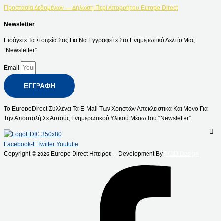
Προστασία Δεδομένων — Δήλωση Περί Απορρήτου Europe Direct
Newsletter
Εισάγετε Τα Στοιχεία Σας Για Να Εγγραφείτε Στο Ενημερωτικό Δελτίο Μας
“Newsletter”
Email
ΕΓΓΡΑΦΉ
Το EuropeDirect Συλλέγει Τα E-Mail Των Χρηστών Αποκλειστικά Και Μόνο Για
Την Αποστολή Σε Αυτούς Ενημερωτικού Υλικού Μέσω Του “Newsletter”.
Facebook-F
Twitter
Youtube
Copyright ©
Europe Direct Ηπείρου – Development By
ACID Design
2026