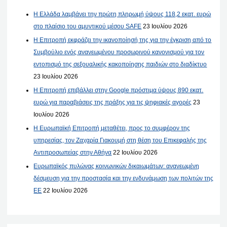
Η Ελλάδα λαμβάνει την πρώτη πληρωμή ύψους 118,2 εκατ. ευρώ
στο πλαίσιο του αμυντικού μέσου SAFE
23 Ιουλίου 2026
Η Επιτροπή εκφράζει την ικανοποίησή της για την έγκριση από το
Συμβούλιο ενός ανανεωμένου προσωρινού κανονισμού για τον
εντοπισμό της σεξουαλικής κακοποίησης παιδιών στο διαδίκτυο
23 Ιουλίου 2026
Η Επιτροπή επιβάλλει στην Google πρόστιμα ύψους 890 εκατ.
ευρώ για παραβιάσεις της πράξης για τις ψηφιακές αγορές
23
Ιουλίου 2026
Η Ευρωπαϊκή Επιτροπή μεταθέτει, προς το συμφέρον της
υπηρεσίας, τον Ζαχαρία Γιακουμή στη θέση του Επικεφαλής της
Αντιπροσωπείας στην Αθήνα
22 Ιουλίου 2026
Ευρωπαϊκός πυλώνας κοινωνικών δικαιωμάτων: ανανεωμένη
δέσμευση για την προστασία και την ενδυνάμωση των πολιτών της
ΕΕ
22 Ιουλίου 2026