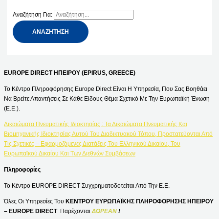
Αναζήτηση Για:
EUROPE DIRECT ΗΠΕΙΡΟΥ (EPIRUS, GREECE)
Το Κέντρο Πληροφόρησης Europe Direct Είναι Η Υπηρεσία, Που Σας Βοηθάει
Να Βρείτε Απαντήσεις Σε Κάθε Είδους Θέμα Σχετικό Με Την Ευρωπαϊκή Ένωση
(Ε.Ε.).
Δικαιώματα Πνευματικής Ιδιοκτησίας : Τα Δικαιώματα Πνευματικής Και
Βιομηχανικής Ιδιοκτησίας Αυτού Του Διαδικτυακού Τόπου, Προστατεύονται Από
Τις Σχετικές – Εφαρμοζόμενες Διατάξεις Του Ελληνικού Δικαίου, Του
Ευρωπαϊκού Δικαίου Και Των Διεθνών Συμβάσεων
Πληροφορίες
Το Κέντρο EUROPE DIRECT Συγχρηματοδοτείται Από Την Ε.Ε.
Όλες Οι Υπηρεσίες Του
ΚΕΝΤΡΟΥ ΕΥΡΩΠΑΪΚΗΣ ΠΛΗΡΟΦΟΡΗΣΗΣ ΗΠΕΙΡΟΥ
– EUROPE DIRECT
Παρέχονται
ΔΩΡΕΑΝ
!