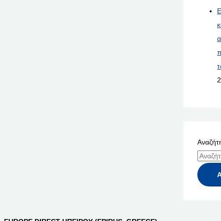
Ε
κ
α
π
τ
2
Αναζήτη