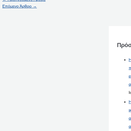
Επόμενο Άρθρο
→
Πρόσ
Η
π
ε
α
Ι
Η
ι
α
α