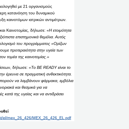
ολογηθεί με 21 οργανισμούς
τερη κατανόηση του δυναμικού
η καινοτόμων ιατρικών αντιμέτρων.
αι Καινοτομίας, δήλωσε:
«Η ετοιμότητα
ξιόπιστα επιστημονικά θεμέλια. Αυτός
ϋπολογισμό του προγράμματος «Ορίζων
υμε προτεραιότητα στην υγεία των
ον τομέα της καινοτομίας.»
ρίσεων, δήλωσε:
«Το BE READY είναι το
ν έρευνα σε πραγματική ανθεκτικότητα.
α μπορούν να λαμβάνουν φάρμακα, εμβόλια
νοριακά και θεσμικά για να
ς κατά της υγείας και να αντιδράσει
υθεί
print/el/mex_26_426/MEX_26_426_EL.pdf