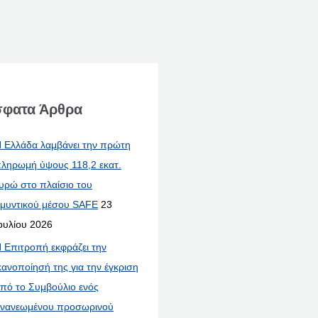
φατα Άρθρα
 Ελλάδα λαμβάνει την πρώτη
ληρωμή ύψους 118,2 εκατ.
υρώ στο πλαίσιο του
μυντικού μέσου SAFE
23
ουλίου 2026
 Επιτροπή εκφράζει την
κανοποίησή της για την έγκριση
πό το Συμβούλιο ενός
νανεωμένου προσωρινού