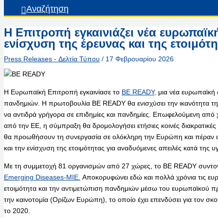
Αναζήτηση
Η Επιτροπή εγκαινιάζει νέα ευρωπαϊκ
ενίσχυση της έρευνας και της ετοιμότ
Press Releases - Δελτία Τύπου
/
17 Φεβρουαρίου 2026
Η Ευρωπαϊκή Επιτροπή εγκαινίασε το
BE READY,
μια νέα ευρωπαϊκή 
πανδημιών. Η πρωτοβουλία BE READY θα ενισχύσει την ικανότητα τη
να αντιδρά γρήγορα σε επιδημίες και πανδημίες. Επωφελούμενη από
από την ΕΕ, η σύμπραξη θα δρομολογήσει ετήσιες κοινές διακρατικ
θα προωθήσουν τη συνεργασία σε ολόκληρη την Ευρώπη και πέραν α
και την ενίσχυση της ετοιμότητας για αναδυόμενες απειλές κατά της υγ
Με τη συμμετοχή 81 οργανισμών από 27 χώρες, το BE READY συντον
Emerging Diseases-MIE.
Αποκορυφώνει εδώ και πολλά χρόνια τις ευρ
ετοιμότητα και την αντιμετώπιση πανδημιών μέσω του ευρωπαϊκού πρ
την καινοτομία (Ορίζων Ευρώπη), το οποίο έχει επενδύσει για τον σ
το 2020.