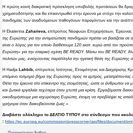
Η πρώτη κοινή διακρατική πρόσκληση υποβολής προτάσεων θα δρομ
χρηματοδότησης και θα επικεντρωθεί στην έρευνα με στόχο την καλύ
πανδημίας των αναδυόμενων παθογόνων παραγόντων και την ανάπτυξ
Η Ekaterina
Zaharieva,
επίτροπος Νεοφυών Επιχειρήσεων, Έρευνας κ
της Ευρώπης για την αντιμετώπιση πανδημιών πρέπει να βασίζεται σε α
είναι ο λόγος για τον οποίο διαθέτουμε 120 εκατ. ευρώ από τον προ
Ευρώπη» για την εταιρική σχέση BE READY. Μέσω του BE READY, δίνο
πολιτών μας, ενισχύοντας παράλληλα την ηγετική θέση της Ευρώπης στ
Η Hadja
Lahbib,
επίτροπος Ισότητας, Ετοιμότητας και Διαχείρισης Κ
επόμενο τολμηρό βήμα της Ευρώπης προς τα εμπρός, μετατρέποντας τη
Θέτει την έρευνα στο επίκεντρο της ετοιμότητας, ώστε οι άνθρωποι ν
και ζωτικά εργαλεία ταχύτερα όταν χτυπά μια κρίση. Εργαζόμαστε διασυ
οικοδομήσουμε μια ισχυρότερη Ευρώπη, έτοιμη να προβλέψει τις απειλέ
γρήγορα όταν διακυβεύονται ζωές.»
Διαβάστε ολόκληρο το ΔΕΛΤΙΟ ΤΥΠΟΥ στο σύνδεσμο που ακολο
:
https://ec.europa.eu/commission/presscorner/api/files/document/
←
Προηγούμενο Άρθρο