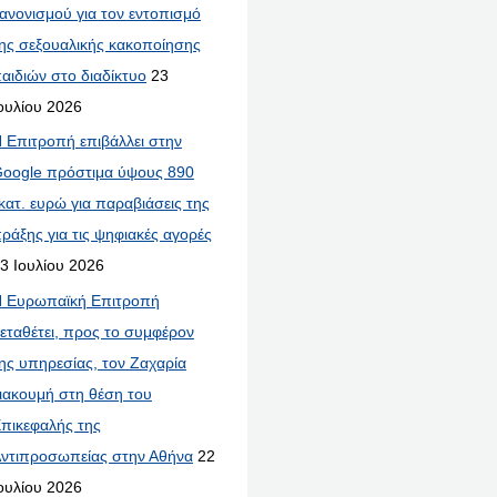
ανονισμού για τον εντοπισμό
ης σεξουαλικής κακοποίησης
αιδιών στο διαδίκτυο
23
ουλίου 2026
 Επιτροπή επιβάλλει στην
oogle πρόστιμα ύψους 890
κατ. ευρώ για παραβιάσεις της
ράξης για τις ψηφιακές αγορές
3 Ιουλίου 2026
 Ευρωπαϊκή Επιτροπή
εταθέτει, προς το συμφέρον
ης υπηρεσίας, τον Ζαχαρία
ιακουμή στη θέση του
πικεφαλής της
ντιπροσωπείας στην Αθήνα
22
ουλίου 2026